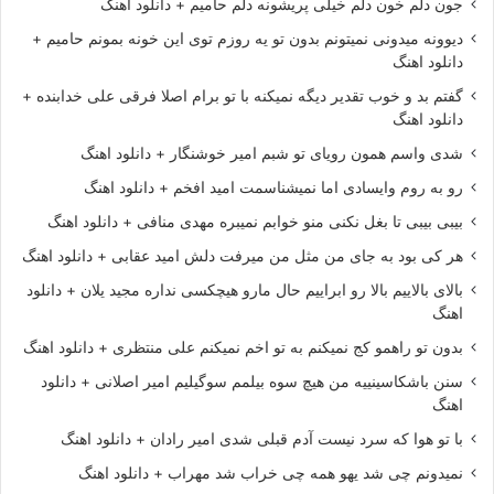
جون دلم خون دلم خیلی پریشونه دلم حامیم + دانلود اهنگ
دیوونه میدونی نمیتونم بدون تو یه روزم توی این خونه بمونم حامیم +
دانلود اهنگ
گفتم بد و خوب تقدیر دیگه نمیکنه با تو برام اصلا فرقی علی خدابنده +
دانلود اهنگ
شدی واسم همون رویای تو شبم امیر خوشنگار + دانلود اهنگ
رو به روم وایسادی اما نمیشناسمت امید افخم + دانلود اهنگ
بیبی بیبی تا بغل نکنی منو خوابم نمیبره مهدی منافی + دانلود اهنگ
هر کی بود به جای من مثل من میرفت دلش امید عقابی + دانلود اهنگ
بالای بالاییم بالا رو ابراییم حال مارو هیچکسی نداره مجید یلان + دانلود
اهنگ
بدون تو راهمو کج نمیکنم به تو اخم نمیکنم علی منتظری + دانلود اهنگ
سنن باشکاسینییه من هیچ سوه بیلمم سوگیلیم امیر اصلانی + دانلود
اهنگ
با تو هوا که سرد نیست آدم قبلی شدی امیر رادان + دانلود اهنگ
نمیدونم چی شد یهو همه چی خراب شد مهراب + دانلود اهنگ