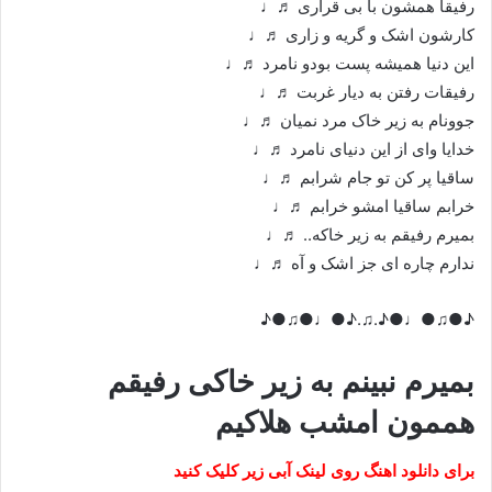
رفیقا همشون با بی قراری ♬♩
کارشون اشک و گریه و زاری ♬♩
این دنیا همیشه پست بودو نامرد ♬♩
رفیقات رفتن به دیار غربت ♬♩
جوونام به زیر خاک مرد نمیان ♬♩
خدایا وای از این دنیای نامرد ♬♩
ساقیا پر کن تو جام شرابم ♬♩
خرابم ساقیا امشو خرابم ♬♩
بمیرم رفیقم به زیر خاکه.. ♬♩
ندارم چاره ای جز اشک و آه ♬♩
♪●♫●♩●♪.♫.♪●♩●♫●♪
بمیرم نبینم به زیر خاکی رفیقم
هممون امشب هلاکیم
برای دانلود اهنگ روی لینک آبی زیر کلیک کنید