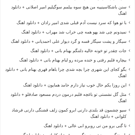
سنن باشکاسینییه من هیچ سوه بیلمم سوگیلیم امیر اصلانی + دانلود
اهنگ
با تو هوا که سرد نیست آدم قبلی شدی امیر رادان + دانلود اهنگ
نمیدونم چی شد یهو همه چی خراب شد مهراب + دانلود اهنگ
سیگار و پشت سیگار قسه و گرد دیوار علی احمدیانی + دانلود اهنگ
جات چقدر تو خونه خالیه دلتنگم بهنام بانی + دانلود اهنگ
بیچاره قلبم رفتی و خنده مرده رو لبام بهنام بانی + دانلود اهنگ
بگو کجای این شهری چرا بچه شدی چرا باهام قهری بهنام بانی + دانلود
اهنگ
این روزا یکم حال خوب نیاز دارم حامد همایون + دانلود اهنگ
مثل گل نشستی تو باغچه قلبم درمون دردم مسعود صادقلو + دانلود
اهنگ
سیو چشمون قد بلندی دارنی ابرو کمون زلف قشنگی دارنی فرشاد
کلوانی + دانلود اهنگ
تا گنی برو من تی روبرو ابی عالی + دانلود اهنگ