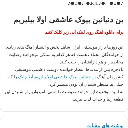
♪●♫●♩●♪.♫.♪●♩●♫●♪
بن دنیانین بیوک عاشقی اولا بیلیریم
برای دانلود اهنگ روی لینک آبی زیر کلیک کنید
این روزها بازار موسیقی ایران شاهد پخش و انتشار اهنگ های زیادی
از خوانندگان مختلف هست که هر کدام به سبکی میخواهند رضایت
مخاطبین و هوادارانشان را جلب کنند.
بالاخره پس از مدت‌ها انتظار خواننده دوست داشتنی موسیقی
کشورمان آهنگ
بن دنیانین بیوک عاشقی اولا بیلیریم آیلا چلیک
را که
خیلی ها منتظر شنیدن آن بودن منتشر کرد.
به امید موفقیت این خواننده دوست داشتنی. امیدواریم از شنیدن این
قطعه زیبا و جذاب لذت ببرید.
نوشته های مشابه