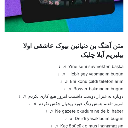
متن آهنگ بن دنیانین بیوک عاشقی اولا
بیلیریم آیلا چلیک
Yine seni sevmekten başka ♬♩
Hiçbir şey yapmadım bugün ♬♩
Eni konu çaldı telefonlarım ♬♩
Boşver bakmadım bugün ♬♩
دوباره به غیر از دوست داشتنت امروز هیچ کاری نکردم ♬♩
امروز تلفنم همش زنگ خورد بیخیال چکش نکردم ♬♩
Ne gazete okudum ne de bi haber ♬♩
Derdi yasakladım bugün ♬♩
Kaç öpücük olmuş inanamazsın ♬♩