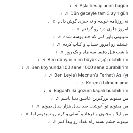
Aşkı hesapladım bugün ♬♩
Dün geceyle tam 3 ay 1 gün ♬♩
نه روزنامه خوندم و نه خبری گوش دادم ♬♩
امروز جلوی درد رو گرفتم ♬♩
نمیتونی باور کنی که چند بوسه شده ♬♩
عشقم رو امروز حساب و کتاب کردم ♬♩
با شب قبل دقیقا سه ماه و یک روز ♬♩
Ben dünyanın en büyük aşığı olabilirim ♬♩
Ben koynunda 100 sene 1000 sene durabilirim ♬♩
Ben Leyla’ı Mecnun’u Ferhat’ı Aslı’yı ♬♩
Kerem’i bilmem ama ♬♩
Bağdat’ı iki gözüm kapalı bulabilirim ♬♩
من میتونم بزرگترین عاشق دنیا باشم ♬♩
من میتونم تو آغوشت صد سال هزار سال بمونم ♬♩
من لیلا و مجنون و فرهاد و آسلی و کرم رو نمیدونم اما ♬♩
میتونم چشم بسته راه بغداد رو پیدا کنم ♬♩