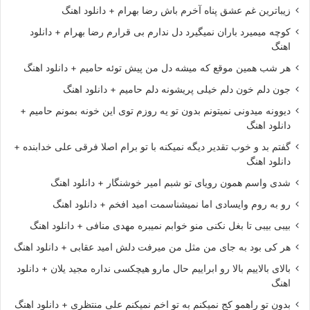
زیباترین غم عشق پناه آخرم باش رضا بهرام + دانلود اهنگ
کوچه میمیرد باران نمیگیرد دل ندارم بی قرارم رضا بهرام + دانلود
اهنگ
هر شب همین موقع که میشه دل من پیش توئه حامیم + دانلود اهنگ
جون دلم خون دلم خیلی پریشونه دلم حامیم + دانلود اهنگ
دیوونه میدونی نمیتونم بدون تو یه روزم توی این خونه بمونم حامیم +
دانلود اهنگ
گفتم بد و خوب تقدیر دیگه نمیکنه با تو برام اصلا فرقی علی خدابنده +
دانلود اهنگ
شدی واسم همون رویای تو شبم امیر خوشنگار + دانلود اهنگ
رو به روم وایسادی اما نمیشناسمت امید افخم + دانلود اهنگ
بیبی بیبی تا بغل نکنی منو خوابم نمیبره مهدی منافی + دانلود اهنگ
هر کی بود به جای من مثل من میرفت دلش امید عقابی + دانلود اهنگ
بالای بالاییم بالا رو ابراییم حال مارو هیچکسی نداره مجید یلان + دانلود
اهنگ
بدون تو راهمو کج نمیکنم به تو اخم نمیکنم علی منتظری + دانلود اهنگ