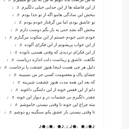
از این فاصله ها از این جدایی خیلی دلگیرم ♬♩
ببخش این سادگی هامو اگه از تو جدا بودم ♬♩
تو عاشق بودی اما من گرفتار خودم بودم ♬♩
ببخش اگه نشد حتی یه بار بگم دوست دارم ♬♩
خودم حتی خودم خستم از این سکوت مرگبارم ♬♩
از این خواب پریشونم از این فکرای آلوده ♬♩
از این فکرای تردیدی که وقتی هستی نابوده ♬♩
نگاهت عاشق و زیباست دلت اندازه دریاست ♬♩
دلیل هر چی هست اینجا هنوز عشقت پا برجاست ♬♩
چشای پاک و معصومت کسی جز من نمیبینه ♬♩
که بعد این همه مدت هنوز عشقت شیرینه ♬♩
دلم از این قفس خونه از این دلتنگی داغونه ♬♩
چقدر دلگیرم بی چشمات در و دیوار این خونه ♬♩
مثه چراغ این خونه تا وقتی نیستی خاموشم ♬♩
تا وقتی نیستی بار عشق یکم سنگینه رو دوشم ♬♩
♪●♫●♩●♪.♫.♪●♩●♫●♪