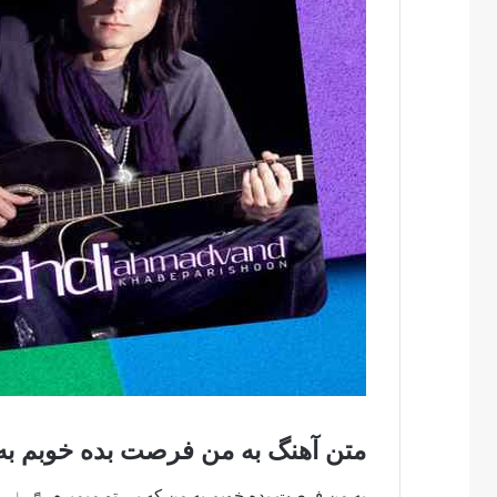
متن آهنگ به من فرصت بده خوبم به 
به من فرصت بده خوبم به من که بی تو میمیرم ♬♩