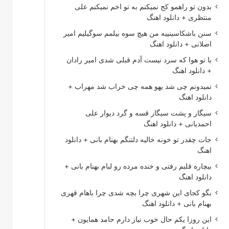
بدون تو راهمو کج نمیکنم به تو اخم نمیکنم علی
منتظری + دانلود اهنگ
سنن باشکاسینییه من هیچ سوه بیلمم سوگیلیم امیر
اصلانی + دانلود اهنگ
با تو هوا که سرد نیست آدم قبلی شدی امیر رادان
+ دانلود اهنگ
نمیدونم چی شد یهو همه چی خراب شد مهراب +
دانلود اهنگ
سیگار و پشت سیگار قسه و گرد دیوار علی
احمدیانی + دانلود اهنگ
جات چقدر تو خونه خالیه دلتنگم بهنام بانی + دانلود
اهنگ
بیچاره قلبم رفتی و خنده مرده رو لبام بهنام بانی +
دانلود اهنگ
بگو کجای این شهری چرا بچه شدی چرا باهام قهری
بهنام بانی + دانلود اهنگ
این روزا یکم حال خوب نیاز دارم حامد همایون +