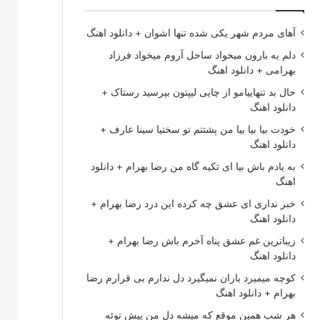
آهای مردم شهر یکی شده تنها اشوان + دانلود اهنگ
دلم یه بارون میخواد ساحل آروم میخواد فرزاد
بهرامی + دانلود اهنگ
حال بد تنهاییامو از چایی لیپتون بپرسید رستاک +
دانلود اهنگ
خودت بیا بیا بیا من پشتتم تو سختیا سینا عارف +
دانلود اهنگ
به یادم باش بیا ای تکیه گاه من رضا بهرام + دانلود
اهنگ
خبر نداری ای عشق چه کرده این درد رضا بهرام +
دانلود اهنگ
زیباترین غم عشق پناه آخرم باش رضا بهرام +
دانلود اهنگ
کوچه میمیرد باران نمیگیرد دل ندارم بی قرارم رضا
بهرام + دانلود اهنگ
هر شب همین موقع که میشه دل من پیش توئه