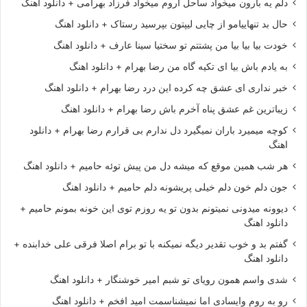
دلم یه بارون میخواد ساحل آروم میخواد فرزاد بهرامی + دانلود اهنگ
حال بد تنهاییامو از چایی لیپتون بپرسید رستاک + دانلود اهنگ
خودت بیا بیا بیا من پشتتم تو سختیا سینا عارف + دانلود اهنگ
به یادم باش بیا ای تکیه گاه من رضا بهرام + دانلود اهنگ
خبر نداری ای عشق چه کرده این درد رضا بهرام + دانلود اهنگ
زیباترین غم عشق پناه آخرم باش رضا بهرام + دانلود اهنگ
کوچه میمیرد باران نمیگیرد دل ندارم بی قرارم رضا بهرام + دانلود
اهنگ
هر شب همین موقع که میشه دل من پیش توئه حامیم + دانلود اهنگ
جون دلم خون دلم خیلی پریشونه دلم حامیم + دانلود اهنگ
دیوونه میدونی نمیتونم بدون تو یه روزم توی این خونه بمونم حامیم +
دانلود اهنگ
گفتم بد و خوب تقدیر دیگه نمیکنه با تو برام اصلا فرقی علی خدابنده +
دانلود اهنگ
شدی واسم همون رویای تو شبم امیر خوشنگار + دانلود اهنگ
رو به روم وایسادی اما نمیشناسمت امید افخم + دانلود اهنگ