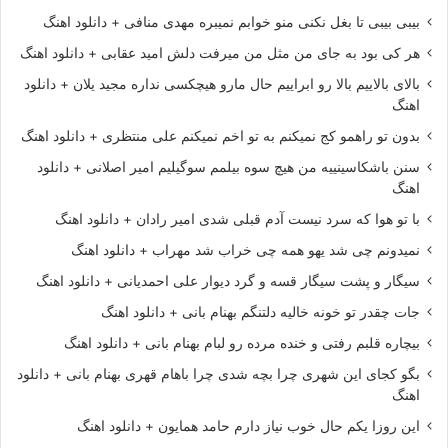
بیبی بیبی تا بغل نکنی منو خوابم نمیبره مهدی منافی + دانلود اهنگ
هر کی بود به جای من مثل من میرفت دلش امید عقابی + دانلود اهنگ
بالای بالاییم بالا رو ابراییم حال مارو هیچکسی نداره مجید یلان + دانلود
اهنگ
بدون تو راهمو کج نمیکنم به تو اخم نمیکنم علی منتظری + دانلود اهنگ
سنن باشکاسینییه من هیچ سوه بیلمم سوگیلیم امیر اصلانی + دانلود
اهنگ
با تو هوا که سرد نیست آدم قبلی شدی امیر رادان + دانلود اهنگ
نمیدونم چی شد یهو همه چی خراب شد مهراب + دانلود اهنگ
سیگار و پشت سیگار قسه و گرد دیوار علی احمدیانی + دانلود اهنگ
جات چقدر تو خونه خالیه دلتنگم بهنام بانی + دانلود اهنگ
بیچاره قلبم رفتی و خنده مرده رو لبام بهنام بانی + دانلود اهنگ
بگو کجای این شهری چرا بچه شدی چرا باهام قهری بهنام بانی + دانلود
اهنگ
این روزا یکم حال خوب نیاز دارم حامد همایون + دانلود اهنگ