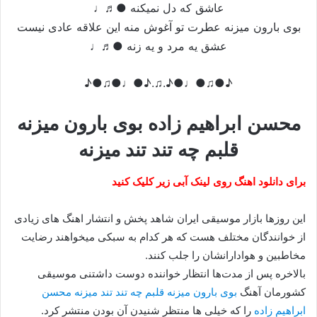
عاشق که دل نمیکنه ●♬♩
بوی بارون میزنه عطرت تو آغوش منه این علاقه عادی نیست
عشق یه مرد و یه زنه ●♬♩
♪●♫●♩●♪.♫.♪●♩●♫●♪
محسن ابراهیم زاده بوی بارون میزنه
قلبم چه تند تند میزنه
برای دانلود اهنگ روی لینک آبی زیر کلیک کنید
این روزها بازار موسیقی ایران شاهد پخش و انتشار اهنگ های زیادی
از خوانندگان مختلف هست که هر کدام به سبکی میخواهند رضایت
مخاطبین و هوادارانشان را جلب کنند.
بالاخره پس از مدت‌ها انتظار خواننده دوست داشتنی موسیقی
کشورمان آهنگ
بوی بارون میزنه قلبم چه تند تند میزنه محسن
ابراهیم زاده
را که خیلی ها منتظر شنیدن آن بودن منتشر کرد.