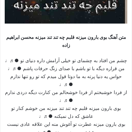
متن آهنگ بوی بارون میزنه قلبم چه تند تند میزنه محسن ابراهیم
زاده
چشم من افتاد به چشمای تو خیلی آرامش داره دنیای تو ●♬♩
من قراره دیگه با تو باشم با صدای زنگ حرفات پاشم ●♬♩
حواس یه دنیا پرته به ما دوتا قول میدم که تو رو تنها نذارم
●♬♩
از فردا خوشبختم از فردا خوشحالم من کنارت دیگه دردی ندارم
●♬♩
بوی بارون میزنه قلبم چه تند تند میزنه من خوشم کنار تو
عاشق که دل نمیکنه ●♬♩
بوی بارون میزنه عطرت تو آغوش منه این علاقه عادی نیست