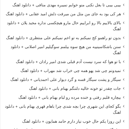
بیبی بیبی تا بغل نکنی منو خوابم نمیبره مهدی منافی + دانلود اهنگ
هر کی بود به جای من مثل من میرفت دلش امید عقابی + دانلود اهنگ
بالای بالاییم بالا رو ابراییم حال مارو هیچکسی نداره مجید یلان + دانلود
اهنگ
بدون تو راهمو کج نمیکنم به تو اخم نمیکنم علی منتظری + دانلود اهنگ
سنن باشکاسینییه من هیچ سوه بیلمم سوگیلیم امیر اصلانی + دانلود
اهنگ
با تو هوا که سرد نیست آدم قبلی شدی امیر رادان + دانلود اهنگ
نمیدونم چی شد یهو همه چی خراب شد مهراب + دانلود اهنگ
سیگار و پشت سیگار قسه و گرد دیوار علی احمدیانی + دانلود اهنگ
جات چقدر تو خونه خالیه دلتنگم بهنام بانی + دانلود اهنگ
بیچاره قلبم رفتی و خنده مرده رو لبام بهنام بانی + دانلود اهنگ
بگو کجای این شهری چرا بچه شدی چرا باهام قهری بهنام بانی + دانلود
اهنگ
این روزا یکم حال خوب نیاز دارم حامد همایون + دانلود اهنگ