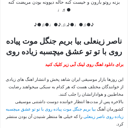
بزنه روتو بارون و خیست کنه حاله دیوونه بودن مریضت کنه
●♬♩
♪●♫●♩●♪.♫.♪●♩●♫●♪
ناصر زینعلی بیا بریم جنگل موت پیاده
روی با تو تو عشق میچسبه زیاده روی
برای دانلود اهنگ روی لینک آبی زیر کلیک کنید
این روزها بازار موسیقی ایران شاهد پخش و انتشار اهنگ های زیادی
از خوانندگان مختلف هست که هر کدام به سبکی میخواهند رضایت
مخاطبین و هوادارانشان را جلب کنند.
بالاخره پس از مدت‌ها انتظار خواننده دوست داشتنی موسیقی
کشورمان آهنگ
بیا بریم جنگل موت پیاده روی با تو تو عشق میچسبه
زیاده روی ناصر زینعلی
را که خیلی ها منتظر شنیدن آن بودن منتشر
کرد.