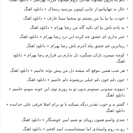
حال بد تنهاییامو از چایی لیپتون بپرسید رستاک + دانلود اهنگ
خودت بیا بیا بیا من پشتتم تو سختیا سینا عارف + دانلود اهنگ
به یادم باش بیا ای تکیه گاه من رضا بهرام + دانلود اهنگ
خبر نداری ای عشق چه کرده این درد رضا بهرام + دانلود اهنگ
زیباترین غم عشق پناه آخرم باش رضا بهرام + دانلود اهنگ
کوچه میمیرد باران نمیگیرد دل ندارم بی قرارم رضا بهرام + دانلود
اهنگ
هر شب همین موقع که میشه دل من پیش توئه حامیم + دانلود اهنگ
جون دلم خون دلم خیلی پریشونه دلم حامیم + دانلود اهنگ
دیوونه میدونی نمیتونم بدون تو یه روزم توی این خونه بمونم حامیم +
دانلود اهنگ
گفتم بد و خوب تقدیر دیگه نمیکنه با تو برام اصلا فرقی علی خدابنده +
دانلود اهنگ
شدی واسم همون رویای تو شبم امیر خوشنگار + دانلود اهنگ
رو به روم وایسادی اما نمیشناسمت امید افخم + دانلود اهنگ