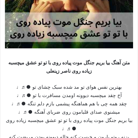
متن آهنگ بیا بریم جنگل موت پیاده روی با تو تو عشق میچسبه
زیاده روی ناصر زینعلی
بهترین نفس هوای تو مد شده سبک چشای تو ●♬♩
آخ چقد میچسبه دیوونه اومدن مسافرت با تو ●♬♩
چقد همه چی با هم هماهنگه پیشمی بازم دلم تنگه ●♬♩
میشنوی صدای قلبامون روی ضربای آهنگه ●♬♩
بیا بریم جنگل موت پیاده روی با تو تو عشق میچسبه زیاده روی
●♬♩
بزنه روتو بارون و خیست کنه حاله دیوونه بودن مریضت کنه