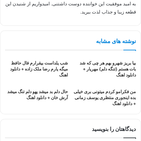
به امید موفقیت این خواننده دوست داشتنی. امیدواریم از شنیدن این
قطعه زیبا و جذاب لذت ببرید.
نوشته های مشابه
بیا بریز شهرو بهم هر چی که شد
شب یلداست بیقرارم فال حافظ
بات هستم {تنگه دلم} مهریار +
میگه یارم رضا ملک زاده + دانلود
دانلود اهنگ
اهنگ
من فکرامو کردم میتونی بری خیلی
حال دلم بد میشد یهو دلم تنگ میشد
بده اینجوری منتظری یوسف زمانی
آرش خان + دانلود اهنگ
+ دانلود اهنگ
دیدگاهتان را بنویسید