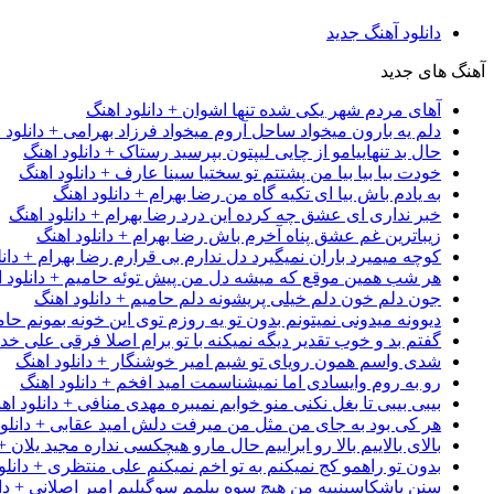
دانلود آهنگ جدید
آهنگ های جدید
آهای مردم شهر یکی شده تنها اشوان + دانلود اهنگ
دلم یه بارون میخواد ساحل آروم میخواد فرزاد بهرامی + دانلود 
حال بد تنهاییامو از چایی لیپتون بپرسید رستاک + دانلود اهنگ
خودت بیا بیا بیا من پشتتم تو سختیا سینا عارف + دانلود اهنگ
به یادم باش بیا ای تکیه گاه من رضا بهرام + دانلود اهنگ
خبر نداری ای عشق چه کرده این درد رضا بهرام + دانلود اهنگ
زیباترین غم عشق پناه آخرم باش رضا بهرام + دانلود اهنگ
کوچه میمیرد باران نمیگیرد دل ندارم بی قرارم رضا بهرام + دانل
هر شب همین موقع که میشه دل من پیش توئه حامیم + دانلود ا
جون دلم خون دلم خیلی پریشونه دلم حامیم + دانلود اهنگ
دیوونه میدونی نمیتونم بدون تو یه روزم توی این خونه بمونم حام
گفتم بد و خوب تقدیر دیگه نمیکنه با تو برام اصلا فرقی علی خداب
شدی واسم همون رویای تو شبم امیر خوشنگار + دانلود اهنگ
رو به روم وایسادی اما نمیشناسمت امید افخم + دانلود اهنگ
بیبی بیبی تا بغل نکنی منو خوابم نمیبره مهدی منافی + دانلود اه
هر کی بود به جای من مثل من میرفت دلش امید عقابی + دانلود
بالای بالاییم بالا رو ابراییم حال مارو هیچکسی نداره مجید یلان +
بدون تو راهمو کج نمیکنم به تو اخم نمیکنم علی منتظری + دانلو
سنن باشکاسینییه من هیچ سوه بیلمم سوگیلیم امیر اصلانی + دان