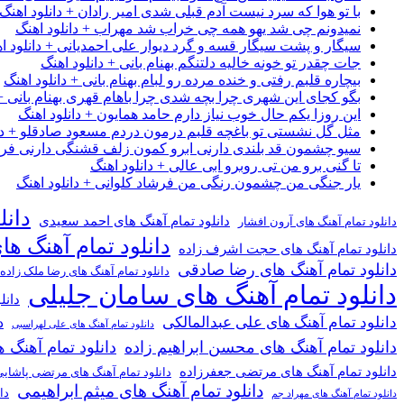
با تو هوا که سرد نیست آدم قبلی شدی امیر رادان + دانلود اهنگ
نمیدونم چی شد یهو همه چی خراب شد مهراب + دانلود اهنگ
سیگار و پشت سیگار قسه و گرد دیوار علی احمدیانی + دانلود ا
جات چقدر تو خونه خالیه دلتنگم بهنام بانی + دانلود اهنگ
بیچاره قلبم رفتی و خنده مرده رو لبام بهنام بانی + دانلود اهنگ
بگو کجای این شهری چرا بچه شدی چرا باهام قهری بهنام بانی + 
این روزا یکم حال خوب نیاز دارم حامد همایون + دانلود اهنگ
مثل گل نشستی تو باغچه قلبم درمون دردم مسعود صادقلو + دان
سیو چشمون قد بلندی دارنی ابرو کمون زلف قشنگی دارنی فرشاد
تا گنی برو من تی روبرو ابی عالی + دانلود اهنگ
یار جنگی من چشمون رنگی من فرشاد کلوانی + دانلود اهنگ
دانل
دانلود تمام آهنگ های احمد سعیدی
دانلود تمام آهنگ های آرون افشار
دانلود تمام آهنگ ها
دانلود تمام آهنگ های حجت اشرف زاده
دانلود تمام آهنگ های رضا صادقی
دانلود تمام آهنگ های رضا ملک زاده
دانلود تمام آهنگ های سامان جلیلی
دانل
دانلود تمام آهنگ های علی عبدالمالکی
د
دانلود تمام آهنگ های علی لهراسبی
دانلود تمام آهنگ های محسن ابراهیم زاده
دانلود تمام آهن
دانلود تمام آهنگ های مرتضی جعفرزاده
دانلود تمام آهنگ های مرتضی پاشای
دانلود تمام آهنگ های میثم ابراهیمی
دا
دانلود تمام آهنگ های مهراد جم