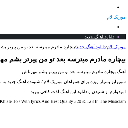
منو
موزیک لام
جستجو
برای
دانلود آهنگ جدید
موزیک لام
/
دانلود آهنگ جدید
/
بیچاره مادرم میترسه بعد تو من پیرتر بش
بیچاره مادرم میترسه بعد تو من پیرتر بشم مه
آهنگ بیچاره مادرم میترسه بعد تو من پیرتر بشم مهرتاش
سوپرایز بسیار ویژه برای همراهان موزیک لام / شنونده آهنگ جدید به نام بیچاره
امیدوارم از شنیدن و دانلود این آهنگ لذت کافی ببرید
iale To / With lyrics And Best Quality 320 & 128 In The Musiclam