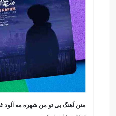
متن آهنگ بی تو من شهره مه آلود غ
تو بغض بی دوامه منی ♬♩