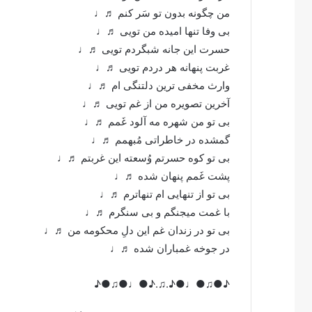
من چگونه بدون تو سَر کنم ♬♩
بی وفا تنها امیده من تویی ♬♩
حسرت این جانه شبگردم تویی ♬♩
غربت پنهانه هر دردم تویی ♬♩
وارث مخفی ترین دلتنگی ام ♬♩
آخرین تصویره من از غم تویی ♬♩
بی تو من شهره مه آلود غَمم ♬♩
گمشده در خاطراتی مُبهمم ♬♩
بی تو کوه حسرتم وُسعته این غربتم ♬♩
پشت غَمم پنهان شده ♬♩
بی تو از تنهایی ام تنهاترم ♬♩
با غمت میجنگم و بی سنگرم ♬♩
بی تو در زندان غم این دلِ محکومه من ♬♩
در جوخه غمباران شده ♬♩
♪●♫●♩●♪.♫.♪●♩●♫●♪