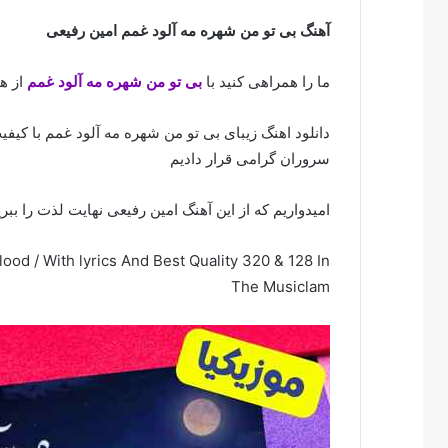
آهنگ بی تو من شهره مه آلود غمم امین رفیعی
ما را همراهی کنید با
بی تو من شهره مه آلود غمم
از ه
دانلود اهنگ زیبای بی تو من شهره مه آلود غمم با کیفی
سروران گرامی قرار دادیم
امیدواریم که از این آهنگ امین رفیعی نهایت لذت را ببری
d / With lyrics And Best Quality 320 & 128 In
The Musiclam