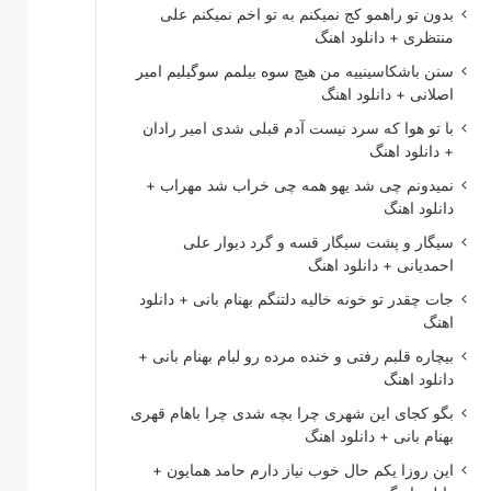
بدون تو راهمو کج نمیکنم به تو اخم نمیکنم علی
منتظری + دانلود اهنگ
سنن باشکاسینییه من هیچ سوه بیلمم سوگیلیم امیر
اصلانی + دانلود اهنگ
با تو هوا که سرد نیست آدم قبلی شدی امیر رادان
+ دانلود اهنگ
نمیدونم چی شد یهو همه چی خراب شد مهراب +
دانلود اهنگ
سیگار و پشت سیگار قسه و گرد دیوار علی
احمدیانی + دانلود اهنگ
جات چقدر تو خونه خالیه دلتنگم بهنام بانی + دانلود
اهنگ
بیچاره قلبم رفتی و خنده مرده رو لبام بهنام بانی +
دانلود اهنگ
بگو کجای این شهری چرا بچه شدی چرا باهام قهری
بهنام بانی + دانلود اهنگ
این روزا یکم حال خوب نیاز دارم حامد همایون +