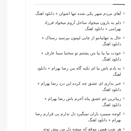
آهای مردم شهر یکی شده تنها اشوان + دانلود اهنگ
دلم یه بارون میخواد ساحل آروم میخواد فرزاد
بهرامی + دانلود اهنگ
حال بد تنهاییامو از چایی لیپتون بپرسید رستاک +
دانلود اهنگ
خودت بیا بیا بیا من پشتتم تو سختیا سینا عارف +
دانلود اهنگ
به یادم باش بیا ای تکیه گاه من رضا بهرام + دانلود
اهنگ
خبر نداری ای عشق چه کرده این درد رضا بهرام +
دانلود اهنگ
زیباترین غم عشق پناه آخرم باش رضا بهرام +
دانلود اهنگ
کوچه میمیرد باران نمیگیرد دل ندارم بی قرارم رضا
بهرام + دانلود اهنگ
هر شب همین موقع که میشه دل من پیش توئه