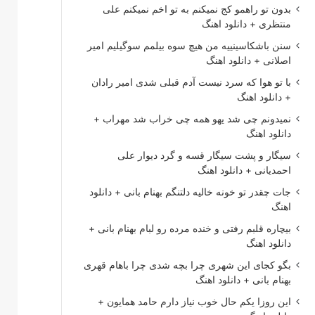
بدون تو راهمو کج نمیکنم به تو اخم نمیکنم علی
منتظری + دانلود اهنگ
سنن باشکاسینییه من هیچ سوه بیلمم سوگیلیم امیر
اصلانی + دانلود اهنگ
با تو هوا که سرد نیست آدم قبلی شدی امیر رادان
+ دانلود اهنگ
نمیدونم چی شد یهو همه چی خراب شد مهراب +
دانلود اهنگ
سیگار و پشت سیگار قسه و گرد دیوار علی
احمدیانی + دانلود اهنگ
جات چقدر تو خونه خالیه دلتنگم بهنام بانی + دانلود
اهنگ
بیچاره قلبم رفتی و خنده مرده رو لبام بهنام بانی +
دانلود اهنگ
بگو کجای این شهری چرا بچه شدی چرا باهام قهری
بهنام بانی + دانلود اهنگ
این روزا یکم حال خوب نیاز دارم حامد همایون +