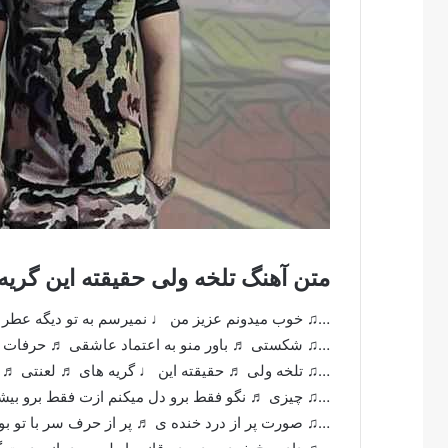
متن آهنگ تلخه ولی حقیقته این گریه 
…♫ خوب میدونم عزیز من ♩ نمیرسم به تو دیگه عطر غ
…♫ شکستی ♬ باور منو به اعتماد عاشقی ♬ حرفات در
…♫ تلخه ولی ♬ حقیقته این ♩ گریه های ♬ لعنتی ♬ من
…♫ چیزی ♬ نگو فقط برو دل میکنم ازت فقط برو بیشتر
…♫ صورت پر از درد خنده ی ♬ پر از حرف سر با تو ب