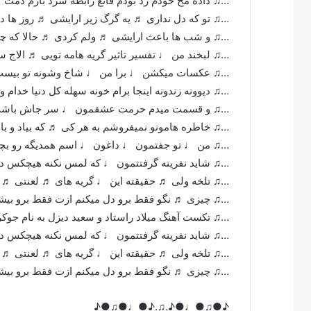
…♫ داده مخ خودم رد بودم قانع رابطه سرد بازم دمت 
…♫ تو که دل نداری ♬ یه گرگ زیر ارایشی ♬ روز ها د
…♫ و شب ها باعث ارایشی ♬ ولم کردی ♬ حالا که چ
…♫ لبخند من ♩ تفسیر تاثیر گریه هامه تویی ♬ الاج 
…♫ عکسات میکشن ♩ برا من ♩ شاخ وشونه تو بیست 
…♫ دیوونه زندونه اینجا برام خونه سهله کل دنیا خدام و
…♫ و قسمت میدم حرمت عشقمون ♩ سر جاش باشه 
…♫ خاطره هامونو نمیفروشم به هر کی ♬ که بیاد و باه
…♫ من ♩ تو جفتمون ♩ داغون ♩ اسم همدیگه رو بچه
…♫ شاید نفرینه گرفتتمون ♩ که لمس نکنه هیچکس دس
…♫ تلخه ولی ♬ حقیقته این ♩ گریه های ♬ لعنتی ♬ من
…♫ چیزی ♬ نگو فقط برو دل میکنم ازت فقط برو بیشتر
…♫ تکست آهنگ میلاد راستاد و سعید دیزل به نام جوکر
…♫ شاید نفرینه گرفتتمون ♩ که لمس نکنه هیچکس دس
…♫ تلخه ولی ♬ حقیقته این ♩ گریه های ♬ لعنتی ♬ من
…♫ چیزی ♬ نگو فقط برو دل میکنم ازت فقط برو بیشتر
♪●♫●♩●♪.♫.♪●♩●♫●♪