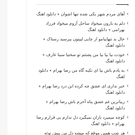
آهای مردم شهر یکی شده تنها اشوان + دانلود اهنگ
دلم یه بارون میخواد ساحل آروم میخواد فرزاد
بهرامی + دانلود اهنگ
حال بد تنهاییامو از چایی لیپتون بپرسید رستاک +
دانلود اهنگ
خودت بیا بیا بیا من پشتتم تو سختیا سینا عارف +
دانلود اهنگ
به یادم باش بیا ای تکیه گاه من رضا بهرام + دانلود
اهنگ
خبر نداری ای عشق چه کرده این درد رضا بهرام +
دانلود اهنگ
زیباترین غم عشق پناه آخرم باش رضا بهرام +
دانلود اهنگ
کوچه میمیرد باران نمیگیرد دل ندارم بی قرارم رضا
بهرام + دانلود اهنگ
هر شب همین موقع که میشه دل من پیش توئه