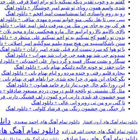
گفتم بد و خوب تقدیر دیگه نمیکنه با تو برام اصلا فرقی علی خداب
شدی واسم همون رویای تو شبم امیر خوشنگار + دانلود اهنگ
رو به روم وایسادی اما نمیشناسمت امید افخم + دانلود اهنگ
بیبی بیبی تا بغل نکنی منو خوابم نمیبره مهدی منافی + دانلود اه
هر کی بود به جای من مثل من میرفت دلش امید عقابی + دانلود
بالای بالاییم بالا رو ابراییم حال مارو هیچکسی نداره مجید یلان +
بدون تو راهمو کج نمیکنم به تو اخم نمیکنم علی منتظری + دانلو
سنن باشکاسینییه من هیچ سوه بیلمم سوگیلیم امیر اصلانی + دان
با تو هوا که سرد نیست آدم قبلی شدی امیر رادان + دانلود اهنگ
نمیدونم چی شد یهو همه چی خراب شد مهراب + دانلود اهنگ
سیگار و پشت سیگار قسه و گرد دیوار علی احمدیانی + دانلود ا
جات چقدر تو خونه خالیه دلتنگم بهنام بانی + دانلود اهنگ
بیچاره قلبم رفتی و خنده مرده رو لبام بهنام بانی + دانلود اهنگ
بگو کجای این شهری چرا بچه شدی چرا باهام قهری بهنام بانی + 
این روزا یکم حال خوب نیاز دارم حامد همایون + دانلود اهنگ
مثل گل نشستی تو باغچه قلبم درمون دردم مسعود صادقلو + دان
سیو چشمون قد بلندی دارنی ابرو کمون زلف قشنگی دارنی فرشاد
تا گنی برو من تی روبرو ابی عالی + دانلود اهنگ
یار جنگی من چشمون رنگی من فرشاد کلوانی + دانلود اهنگ
دانل
دانلود تمام آهنگ های احمد سعیدی
دانلود تمام آهنگ های آرون افشار
دانلود تمام آهنگ ها
دانلود تمام آهنگ های حجت اشرف زاده
دانلود تمام آهنگ های رضا صادقی
دانلود تمام آهنگ های رضا ملک زاده