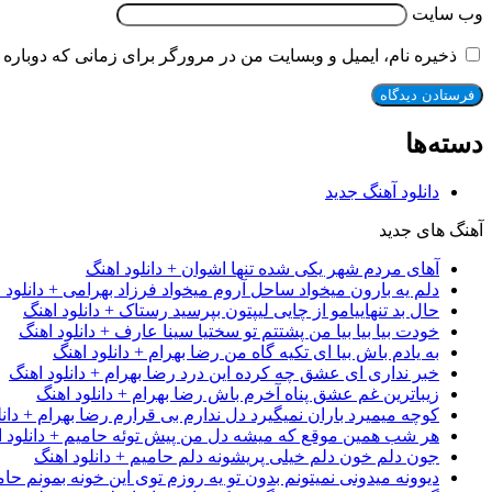
وب‌ سایت
ذخیره نام، ایمیل و وبسایت من در مرورگر برای زمانی که دوباره 
دسته‌ها
دانلود آهنگ جدید
آهنگ های جدید
آهای مردم شهر یکی شده تنها اشوان + دانلود اهنگ
دلم یه بارون میخواد ساحل آروم میخواد فرزاد بهرامی + دانلود 
حال بد تنهاییامو از چایی لیپتون بپرسید رستاک + دانلود اهنگ
خودت بیا بیا بیا من پشتتم تو سختیا سینا عارف + دانلود اهنگ
به یادم باش بیا ای تکیه گاه من رضا بهرام + دانلود اهنگ
خبر نداری ای عشق چه کرده این درد رضا بهرام + دانلود اهنگ
زیباترین غم عشق پناه آخرم باش رضا بهرام + دانلود اهنگ
کوچه میمیرد باران نمیگیرد دل ندارم بی قرارم رضا بهرام + دانل
هر شب همین موقع که میشه دل من پیش توئه حامیم + دانلود ا
جون دلم خون دلم خیلی پریشونه دلم حامیم + دانلود اهنگ
دیوونه میدونی نمیتونم بدون تو یه روزم توی این خونه بمونم حام