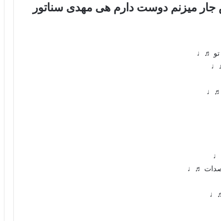
جار میزنم دوست دارم هی مهدی سناتور
 تو ♬♩
♬♩
 ♬♩
♬♩
 صدات ♬♩
 ♬♩