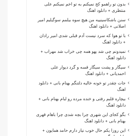
بدون تو راهمو کج نمیکنم به تو اخم نمیکنم علی
منتظری + دانلود اهنگ
سنن باشکاسینییه من هیچ سوه بیلمم سوگیلیم امیر
اصلانی + دانلود اهنگ
با تو هوا که سرد نیست آدم قبلی شدی امیر رادان
+ دانلود اهنگ
نمیدونم چی شد یهو همه چی خراب شد مهراب +
دانلود اهنگ
سیگار و پشت سیگار قسه و گرد دیوار علی
احمدیانی + دانلود اهنگ
جات چقدر تو خونه خالیه دلتنگم بهنام بانی + دانلود
اهنگ
بیچاره قلبم رفتی و خنده مرده رو لبام بهنام بانی +
دانلود اهنگ
بگو کجای این شهری چرا بچه شدی چرا باهام قهری
بهنام بانی + دانلود اهنگ
این روزا یکم حال خوب نیاز دارم حامد همایون +