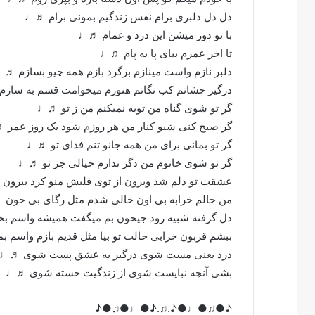
دل دل دلبری برام نفس زندگیم بمونی برام ♬♩
با تو دور میشن این درد و غمام ♬♩
تا اخر عمرم بیای پا به پام ♬♩
دلبر نازم واست مینازم برگرد بازم همه چیو بسازم ♬
درگیر چشاتم کپ نگاتم هنوزم میخوامت قسم به ساز
گر تو شوی گناه من توبه نمیکنم من ز تو ♬♩
گر صبح کنی شبو کنار من هر روزم شود یک روز عمر
گر تو بمانی برای من همه جانو تنم فدای تو ♬♩
گر تو شوی خانوم من دگر ندارم خیالی جز تو ♬♩
عشقت تو دلم شد ویرون از توی قلبش منو کرد بیرو
من حالم خرابه بی اون خالی شدم مثل رگای بی خون
دل گرفته شبیه رود جیحون بم میگفت همیشه واسم 
ببشم قربون خرابی حالت تو بیا مثل قدیم بازم واسم 
درد یعنی مست شوی درگیر یه عشق پست شوی ♬♩
بشی آنچه نبایست شوی از زندگیت خسته شوی ♬♩
♪●♫●♩●♪.♫.♪●♩●♫●♪