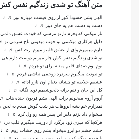
متن آهنگ تو شدی زندگیم نفس کش 
الهی بشن حسودا کور از روی فیست میباره نور ♬♩
دست به دست هم یه جای دور ♬♩
ناز میکنی که بخرم نازتو مرسی که خودت عشق دلمی
دلیل هرکاری میکنمی تو خوب میدونی تاج سرمی تو 
دارم میمیرم وای از عشق قلبتو میرم ازت کش ♬♩
تو شدی زندگیم نفس کش جار میزنم دوست دارم هی
بوم بوم صدای قلبم میتبه برای تو هردم ♬♩
تو نبودت میگیرم سردرد زوجمی نباشی فردم ♬♩
عشقم خلاصه تو چشاته دنیام اون نازو اداته ♬♩
کل این جان و تنم براته دلخوشیمم توی نگاته ♬♩
آروم آروم میخونم برات الهی بشم قربون خنده هات 
نمیزارم خم بشه ابروهات هر شب گوش میدم به لحن
میخوام داد بزنم دلبر این پسر همه رو ول کرد ♬♩
هرکجا که میری زود برگرد از دوریت میگیرم قلب درد
چشم چشم دو ابرو میخوام بشم روی چشات زوم ♬♩
با خودم میگم کو پس اون دستا بازه و بپری روم ♬♩