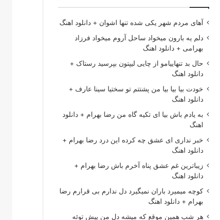
آهای مردم شهر یکی شده تنها اشوان + دانلود اهنگ
دلم یه بارون میخواد ساحل آروم میخواد فرزاد
بهرامی + دانلود اهنگ
حال بد تنهاییامو از چایی لیپتون بپرسید رستاک +
دانلود اهنگ
خودت بیا بیا بیا من پشتتم تو سختیا سینا عارف +
دانلود اهنگ
به یادم باش بیا ای تکیه گاه من رضا بهرام + دانلود
اهنگ
خبر نداری ای عشق چه کرده این درد رضا بهرام +
دانلود اهنگ
زیباترین غم عشق پناه آخرم باش رضا بهرام +
دانلود اهنگ
کوچه میمیرد باران نمیگیرد دل ندارم بی قرارم رضا
بهرام + دانلود اهنگ
هر شب همین موقع که میشه دل من پیش توئه