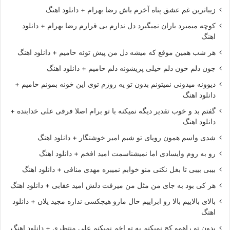
زیباترین غم عشق پناه آخرم باش رضا بهرام + دانلود اهنگ
کوچه میمیرد باران نمیگیرد دل ندارم بی قرارم رضا بهرام + دانلود
اهنگ
هر شب همین موقع که میشه دل من پیش توئه حامیم + دانلود اهنگ
جون دلم خون دلم خیلی پریشونه دلم حامیم + دانلود اهنگ
دیوونه میدونی نمیتونم بدون تو یه روزم توی این خونه بمونم حامیم +
دانلود اهنگ
گفتم بد و خوب تقدیر دیگه نمیکنه با تو برام اصلا فرقی علی خدابنده +
دانلود اهنگ
شدی واسم همون رویای تو شبم امیر خوشنگار + دانلود اهنگ
رو به روم وایسادی اما نمیشناسمت امید افخم + دانلود اهنگ
بیبی بیبی تا بغل نکنی منو خوابم نمیبره مهدی منافی + دانلود اهنگ
هر کی بود به جای من مثل من میرفت دلش امید عقابی + دانلود اهنگ
بالای بالاییم بالا رو ابراییم حال مارو هیچکسی نداره مجید یلان + دانلود
اهنگ
بدون تو راهمو کج نمیکنم به تو اخم نمیکنم علی منتظری + دانلود اهنگ