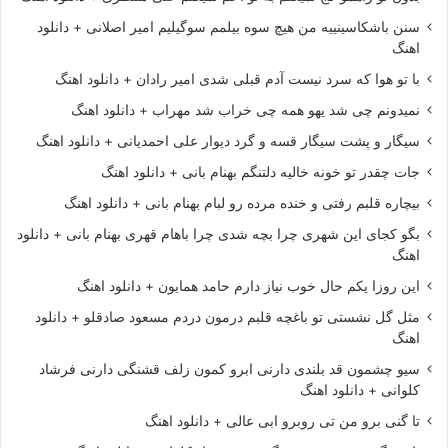
سنن باشکاسینییه من هیچ سوه بیلمم سوگیلیم امیر اصلانی + دانلود
اهنگ
با تو هوا که سرد نیست آدم قبلی شدی امیر رادان + دانلود اهنگ
نمیدونم چی شد یهو همه چی خراب شد مهراب + دانلود اهنگ
سیگار و پشت سیگار قسه و گرد دیوار علی احمدیانی + دانلود اهنگ
جات چقدر تو خونه خالیه دلتنگم بهنام بانی + دانلود اهنگ
بیچاره قلبم رفتی و خنده مرده رو لبام بهنام بانی + دانلود اهنگ
بگو کجای این شهری چرا بچه شدی چرا باهام قهری بهنام بانی + دانلود
اهنگ
این روزا یکم حال خوب نیاز دارم حامد همایون + دانلود اهنگ
مثل گل نشستی تو باغچه قلبم درمون دردم مسعود صادقلو + دانلود
اهنگ
سیو چشمون قد بلندی دارنی ابرو کمون زلف قشنگی دارنی فرشاد
کلوانی + دانلود اهنگ
تا گنی برو من تی روبرو ابی عالی + دانلود اهنگ