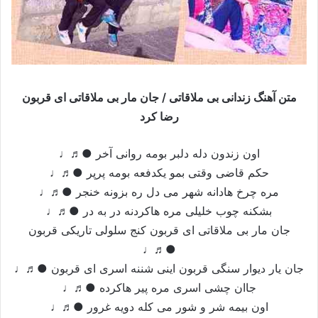
متن آهنگ زندانی بی ملاقاتی / جان مار بی ملاقاتی ای قربون
رضا کرد
اون زندون دله دلبر بومه روانی آخر ●♬♩
حکم قاضی وقتی بمو یکدفعه بومه پرپر ●♬♩
مره چرخ هادانه شهر می دل ره بزونه خنجر ●♬♩
بشکنه چوب خلیلی مره هاکردنه در به در ●♬♩
جان مار بی ملاقاتی ای قربون کنج سلولی تاریکی قربون
●♬♩
جان یار دیوار سنگی قربون اینی شننه اسری ای قربون ●♬♩
جاان چشی اسری مره پیر هاکرده ●♬♩
اون بیمه شر و شور می کله دویه غرور ●♬♩