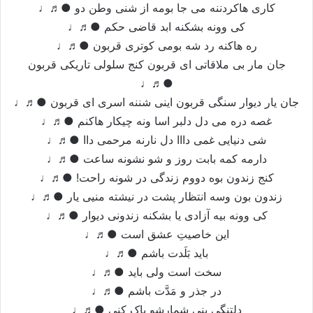
کاری هاکردننه می جا بومه از شنی وطن دو ●♬♩
کی وونه بشکنه ابد قاضی حکم ●♬♩
ره هاکنه رد شه بومی کوتری قربون ●♬♩
جان مار بی ملاقاتی ای قربون کنج سلولی تاریکی قربون
●♬♩
جان یار دیوار سنگی قربون اینی شننه اسری ای قربون ●♬♩
غصه دره می دل دلبر اسا ونه چیکار هاکنم ●♬♩
شی دنیایی غمی دااا دل نارنه مرحمی داا ●♬♩
دارمه کمه بابت روز و شو نشونه ساعت ●♬♩
کنج زندون بوه دووم زندگی در شونه راحت! ●♬♩
زندون بون وسه انتظار پشت در نیشته منیی یار ●♬♩
کی وونه بیه آزادی یا بشکنه زندونی دیوار ●♬♩
این خاصیتِ عشق است ●♬♩
باید بَلَدت باشم ●♬♩
سخت است ولی باید ●♬♩
در جذر و مَدَّت باشم ●♬♩
دلتنگی ینی شمارشو پاک کنی ●♬♩