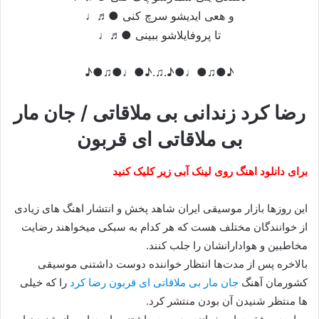
و هعی ایدیشو سرچ کنی ●♬♩
تا پروفایلاشو ببینی ●♬♩
♪●♫●♩●♪.♫.♪●♩●♫●♪
رضا کرد زندانی بی ملاقاتی / جان مار
بی ملاقاتی ای قربون
برای دانلود اهنگ روی لینک آبی زیر کلیک کنید
این روزها بازار موسیقی ایران شاهد پخش و انتشار اهنگ های زیادی
از خوانندگان مختلف هست که هر کدام به سبکی میخواهند رضایت
مخاطبین و هوادارانشان را جلب کنند.
بالاخره پس از مدت‌ها انتظار خواننده دوست داشتنی موسیقی
کشورمان آهنگ
جان مار بی ملاقاتی ای قربون رضا کرد
را که خیلی
ها منتظر شنیدن آن بودن منتشر کرد.