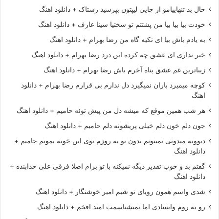
حال بد تنهاییامو از چایی لیپتون بپرسید رستاک + دانلود اهنگ
خودت بیا بیا بیا من پشتتم تو سختیا سینا عارف + دانلود اهنگ
به یادم باش بیا ای تکیه گاه من رضا بهرام + دانلود اهنگ
خبر نداری ای عشق چه کرده این درد رضا بهرام + دانلود اهنگ
زیباترین غم عشق پناه آخرم باش رضا بهرام + دانلود اهنگ
کوچه میمیرد باران نمیگیرد دل ندارم بی قرارم رضا بهرام + دانلود
اهنگ
هر شب همین موقع که میشه دل من پیش توئه حامیم + دانلود اهنگ
جون دلم خون دلم خیلی پریشونه دلم حامیم + دانلود اهنگ
دیوونه میدونی نمیتونم بدون تو یه روزم توی این خونه بمونم حامیم +
دانلود اهنگ
گفتم بد و خوب تقدیر دیگه نمیکنه با تو برام اصلا فرقی علی خدابنده +
دانلود اهنگ
شدی واسم همون رویای تو شبم امیر خوشنگار + دانلود اهنگ
رو به روم وایسادی اما نمیشناسمت امید افخم + دانلود اهنگ