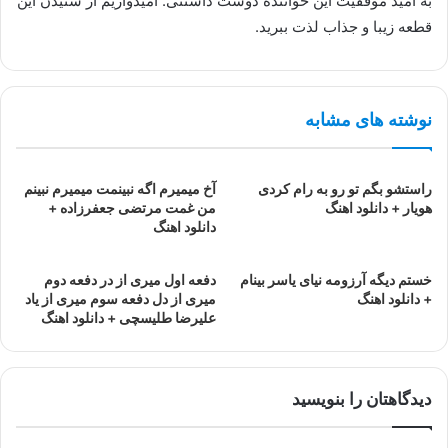
به امید موفقیت این خواننده دوست داشتنی. امیدواریم از شنیدن این
قطعه زیبا و جذاب لذت ببرید.
نوشته های مشابه
راستشو بگم تو رو به رام کردی
آخ میمیرم اگه نبینمت میمیرم نبینم
هویار + دانلود اهنگ
من غمت مرتضی جعفرزاده +
دانلود اهنگ
خستم دیگه آرزومه نیای یاسر بینام
دفعه اول میری از در دفعه دوم
+ دانلود اهنگ
میری از دل دفعه سوم میری از یاد
علیرضا طلیسچی + دانلود اهنگ
دیدگاهتان را بنویسید