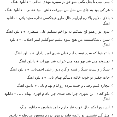
بیبی بیبی تا بغل نکنی منو خوابم نمیبره مهدی منافی + دانلود اهنگ
هر کی بود به جای من مثل من میرفت دلش امید عقابی + دانلود اهنگ
بالای بالاییم بالا رو ابراییم حال مارو هیچکسی نداره مجید یلان + دانلود
اهنگ
بدون تو راهمو کج نمیکنم به تو اخم نمیکنم علی منتظری + دانلود اهنگ
سنن باشکاسینییه من هیچ سوه بیلمم سوگیلیم امیر اصلانی + دانلود
اهنگ
با تو هوا که سرد نیست آدم قبلی شدی امیر رادان + دانلود اهنگ
نمیدونم چی شد یهو همه چی خراب شد مهراب + دانلود اهنگ
سیگار و پشت سیگار قسه و گرد دیوار علی احمدیانی + دانلود اهنگ
جات چقدر تو خونه خالیه دلتنگم بهنام بانی + دانلود اهنگ
بیچاره قلبم رفتی و خنده مرده رو لبام بهنام بانی + دانلود اهنگ
بگو کجای این شهری چرا بچه شدی چرا باهام قهری بهنام بانی + دانلود
اهنگ
این روزا یکم حال خوب نیاز دارم حامد همایون + دانلود اهنگ
مثل گل نشستی تو باغچه قلبم درمون دردم مسعود صادقلو + دانلود