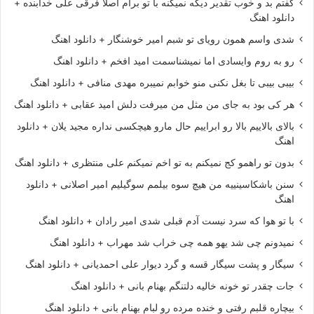
گفتم بد و خوب تقدیر دیگه نمیکنه با تو برام اصلا فرقی علی خدابنده +
دانلود اهنگ
شدی واسم همون رویای تو شبم امیر خوشنگار + دانلود اهنگ
رو به روم وایسادی اما نمیشناسمت امید افخم + دانلود اهنگ
بیبی بیبی تا بغل نکنی منو خوابم نمیبره مهدی منافی + دانلود اهنگ
هر کی بود به جای من مثل من میرفت دلش امید عقابی + دانلود اهنگ
بالای بالاییم بالا رو ابراییم حال مارو هیچکسی نداره مجید یلان + دانلود
اهنگ
بدون تو راهمو کج نمیکنم به تو اخم نمیکنم علی منتظری + دانلود اهنگ
سنن باشکاسینییه من هیچ سوه بیلمم سوگیلیم امیر اصلانی + دانلود
اهنگ
با تو هوا که سرد نیست آدم قبلی شدی امیر رادان + دانلود اهنگ
نمیدونم چی شد یهو همه چی خراب شد مهراب + دانلود اهنگ
سیگار و پشت سیگار قسه و گرد دیوار علی احمدیانی + دانلود اهنگ
جات چقدر تو خونه خالیه دلتنگم بهنام بانی + دانلود اهنگ
بیچاره قلبم رفتی و خنده مرده رو لبام بهنام بانی + دانلود اهنگ