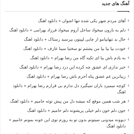
آهنگ های جدید
آهای مردم شهر یکی شده تنها اشوان + دانلود اهنگ
دلم یه بارون میخواد ساحل آروم میخواد فرزاد بهرامی + دانلود اهنگ
حال بد تنهاییامو از چایی لیپتون بپرسید رستاک + دانلود اهنگ
خودت بیا بیا بیا من پشتتم تو سختیا سینا عارف + دانلود اهنگ
به یادم باش بیا ای تکیه گاه من رضا بهرام + دانلود اهنگ
خبر نداری ای عشق چه کرده این درد رضا بهرام + دانلود اهنگ
زیباترین غم عشق پناه آخرم باش رضا بهرام + دانلود اهنگ
کوچه میمیرد باران نمیگیرد دل ندارم بی قرارم رضا بهرام + دانلود
اهنگ
هر شب همین موقع که میشه دل من پیش توئه حامیم + دانلود اهنگ
جون دلم خون دلم خیلی پریشونه دلم حامیم + دانلود اهنگ
دیوونه میدونی نمیتونم بدون تو یه روزم توی این خونه بمونم حامیم +
دانلود اهنگ