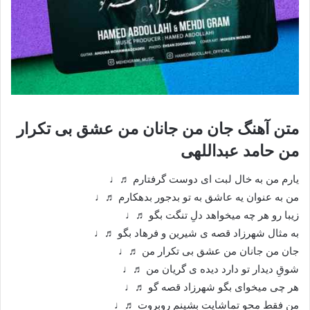
متن آهنگ جان من جانان من عشق بی تکرار
من حامد عبداللهی
یارم من به خال لبت ای دوست گرفتارم ♬♩
من به عنوان یه عاشق به تو بدجور بدهکارم ♬♩
زیبا رو هر چه میخواهد دلِ تنگت بگو ♬♩
به مثال شهرزاد قصه ی شیرین و فرهاد بگو ♬♩
جان من جانان من عشق بی تکرار من ♬♩
شوقِ دیدار تو دارد دیده ی گریان من ♬♩
هر چی میخوای بگو شهرزاد قصه گو ♬♩
من فقط محو تماشایت بشینم روبروت ♬♩