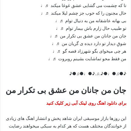
تا که چشمت می گشایی عشق غوغا میکند ♬♩
حال مجنون را که خوب جز چشم لیلا میکند ♬♩
بی بهانه عاشقانه من به دنیال توام ♬♩
تو طبیب حال زارم باش بیمار توام ♬♩
جان من جانان من عشق بی تکرار من ♬♩
شوقِ دیدار تو دارد دیده ی گریان من ♬♩
هر چی میخوای بگو شهرزاد قصه گو ♬♩
من فقط محو تماشایت بشینم روبروت ♬♩
♪●♫●♩●♪.♫.♪●♩●♫●♪
جان من جانان من عشق بی تکرار من
برای دانلود اهنگ روی لینک آبی زیر کلیک کنید
این روزها بازار موسیقی ایران شاهد پخش و انتشار اهنگ های زیادی
از خوانندگان مختلف هست که هر کدام به سبکی میخواهند رضایت