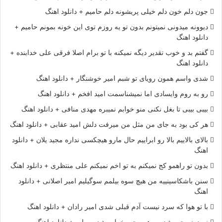
جون دلم خون دلم خیلی پریشونه دلم حامیم + دانلود اهنگ
دیوونه میدونی نمیتونم بدون تو یه روزم توی این خونه بمونم حامیم +
دانلود اهنگ
گفتم بد و خوب تقدیر دیگه نمیکنه با تو برام اصلا فرقی علی خدابنده +
دانلود اهنگ
شدی واسم همون رویای تو شبم امیر خوشنگار + دانلود اهنگ
رو به روم وایسادی اما نمیشناسمت امید افخم + دانلود اهنگ
بیبی بیبی تا بغل نکنی منو خوابم نمیبره مهدی منافی + دانلود اهنگ
هر کی بود به جای من مثل من میرفت دلش امید عقابی + دانلود اهنگ
بالای بالاییم بالا رو ابراییم حال مارو هیچکسی نداره مجید یلان + دانلود
اهنگ
بدون تو راهمو کج نمیکنم به تو اخم نمیکنم علی منتظری + دانلود اهنگ
سنن باشکاسینییه من هیچ سوه بیلمم سوگیلیم امیر اصلانی + دانلود
اهنگ
با تو هوا که سرد نیست آدم قبلی شدی امیر رادان + دانلود اهنگ