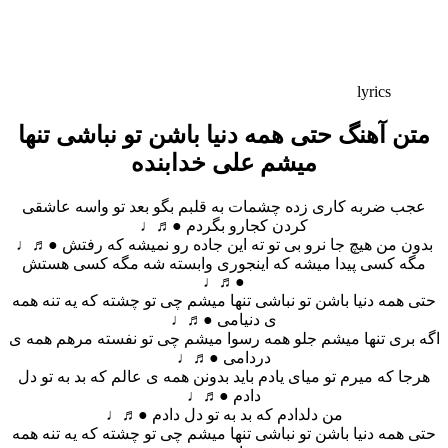
lyrics
متن آهنگ حتی همه دنیا باشن تو نباشی تنها
میشم علی خدابنده
عجب ضربه کاری زده چشمات به قلبم بگو بعد تو واسه عاشقی
کردن کجارو بگردم ●♬♩
بدون من هیچ جا نرو بی تو ته این جاده رو نمیشه که رفتش ●♬♩
مگه کسی پیدا میشه که اینجوری وابسته شه مگه کسی هستش
●♬♩
حتی همه دنیا باشن تو نباشی تنها میشم چی تو چشته که یه تنه همه
ی دنیامی ●♬♩
اگه بری تنها میشم جلو همه رسوا میشم چی تو نفسته مرهم همه ی
دردامی ●♬♩
هرجا که میرم تو میای یادم باید بدونن همه ی عالم که بد به تو دل
دادم ●♬♩
من دلدادم که بد به تو دل دادم ●♬♩
حتی همه دنیا باشن تو نباشی تنها میشم چی تو چشته که یه تنه همه