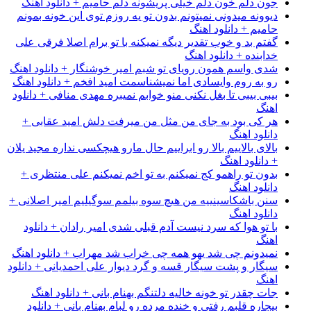
جون دلم خون دلم خیلی پریشونه دلم حامیم + دانلود اهنگ
دیوونه میدونی نمیتونم بدون تو یه روزم توی این خونه بمونم
حامیم + دانلود اهنگ
گفتم بد و خوب تقدیر دیگه نمیکنه با تو برام اصلا فرقی علی
خدابنده + دانلود اهنگ
شدی واسم همون رویای تو شبم امیر خوشنگار + دانلود اهنگ
رو به روم وایسادی اما نمیشناسمت امید افخم + دانلود اهنگ
بیبی بیبی تا بغل نکنی منو خوابم نمیبره مهدی منافی + دانلود
اهنگ
هر کی بود به جای من مثل من میرفت دلش امید عقابی +
دانلود اهنگ
بالای بالاییم بالا رو ابراییم حال مارو هیچکسی نداره مجید یلان
+ دانلود اهنگ
بدون تو راهمو کج نمیکنم به تو اخم نمیکنم علی منتظری +
دانلود اهنگ
سنن باشکاسینییه من هیچ سوه بیلمم سوگیلیم امیر اصلانی +
دانلود اهنگ
با تو هوا که سرد نیست آدم قبلی شدی امیر رادان + دانلود
اهنگ
نمیدونم چی شد یهو همه چی خراب شد مهراب + دانلود اهنگ
سیگار و پشت سیگار قسه و گرد دیوار علی احمدیانی + دانلود
اهنگ
جات چقدر تو خونه خالیه دلتنگم بهنام بانی + دانلود اهنگ
بیچاره قلبم رفتی و خنده مرده رو لبام بهنام بانی + دانلود