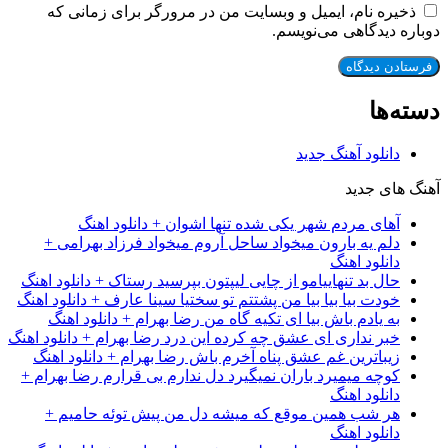
ذخیره نام، ایمیل و وبسایت من در مرورگر برای زمانی که
دوباره دیدگاهی می‌نویسم.
دسته‌ها
دانلود آهنگ جدید
آهنگ های جدید
آهای مردم شهر یکی شده تنها اشوان + دانلود اهنگ
دلم یه بارون میخواد ساحل آروم میخواد فرزاد بهرامی +
دانلود اهنگ
حال بد تنهاییامو از چایی لیپتون بپرسید رستاک + دانلود اهنگ
خودت بیا بیا بیا من پشتتم تو سختیا سینا عارف + دانلود اهنگ
به یادم باش بیا ای تکیه گاه من رضا بهرام + دانلود اهنگ
خبر نداری ای عشق چه کرده این درد رضا بهرام + دانلود اهنگ
زیباترین غم عشق پناه آخرم باش رضا بهرام + دانلود اهنگ
کوچه میمیرد باران نمیگیرد دل ندارم بی قرارم رضا بهرام +
دانلود اهنگ
هر شب همین موقع که میشه دل من پیش توئه حامیم +
دانلود اهنگ