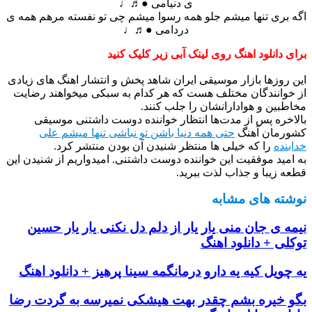
ی دنیامی ●♬♩
اگه بری تنها میشم جلو همه رسوا میشم چی تو نفسته مرهم همه ی
دردامی ●♬♩
برای دانلود اهنگ روی لینک آبی زیر کلیک کنید
این روزها بازار موسیقی ایران شاهد پخش و انتشار اهنگ های زیادی
از خوانندگان مختلف هست که هر کدام به سبکی میخواهند رضایت
مخاطبین و هوادارانشان را جلب کنند.
بالاخره پس از مدت‌ها انتظار خواننده دوست داشتنی موسیقی
کشورمان آهنگ
حتی همه دنیا باشن تو نباشی تنها میشم علی
خدابنده
را که خیلی ها منتظر شنیدن آن بودن منتشر کرد.
به امید موفقیت این خواننده دوست داشتنی. امیدواریم از شنیدن این
قطعه زیبا و جذاب لذت ببرید.
نوشته های مشابه
نیمه ی جان منی یار یار از دلم دل نکنی یار یار حسین
توکلی + دانلود اهنگ
یه چویل کیه یه دارو درمانگمه سینا پرهیز + دانلود اهنگ
بگو‌ خیره‌ بشم‌ چقدر‌ بهت هیشکی نمیرسه به گردت رضا