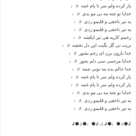
یار کرده ولم سر تا پام غمه ♬♩
خدایا تو چته مه بی مو بدی ♬♩
یه تیر ناحقی و قلبمو زدی ♬♩
یه تیر ناحقی و قلبمو زدی ♬♩
زخمم کاریه هی تیر ایکشه ♬♩
بریت تی گل بگیت این دل نخشه ♬♩
خدا بارون بزن ای زخم بشور ♬♩
خدایا مرحمی سی دلم بجور ♬♩
خدا حالم بده مه نونی چمه ♬♩
یار کرده ولم سر تا پام غمه ♬♩
یار کرده ولم سر تا پام غمه ♬♩
خدایا تو چته مه بی مو بدی ♬♩
یه تیر ناحقی و قلبمو زدی ♬♩
یه تیر ناحقی و قلبمو زدی ♬♩
♪●♫●♩●♪.♫.♪●♩●♫●♪