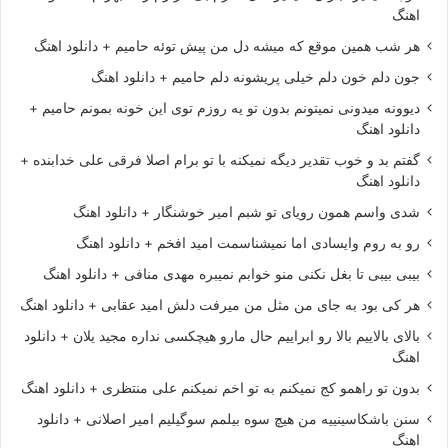
اهنگ
هر شب همین موقع که میشه دل من پیش توئه حامیم + دانلود اهنگ
جون دلم خون دلم خیلی پریشونه دلم حامیم + دانلود اهنگ
دیوونه میدونی نمیتونم بدون تو یه روزم توی این خونه بمونم حامیم +
دانلود اهنگ
گفتم بد و خوب تقدیر دیگه نمیکنه با تو برام اصلا فرقی علی خدابنده +
دانلود اهنگ
شدی واسم همون رویای تو شبم امیر خوشنگار + دانلود اهنگ
رو به روم وایسادی اما نمیشناسمت امید افخم + دانلود اهنگ
بیبی بیبی تا بغل نکنی منو خوابم نمیبره مهدی منافی + دانلود اهنگ
هر کی بود به جای من مثل من میرفت دلش امید عقابی + دانلود اهنگ
بالای بالاییم بالا رو ابراییم حال مارو هیچکسی نداره مجید یلان + دانلود
اهنگ
بدون تو راهمو کج نمیکنم به تو اخم نمیکنم علی منتظری + دانلود اهنگ
سنن باشکاسینییه من هیچ سوه بیلمم سوگیلیم امیر اصلانی + دانلود
اهنگ