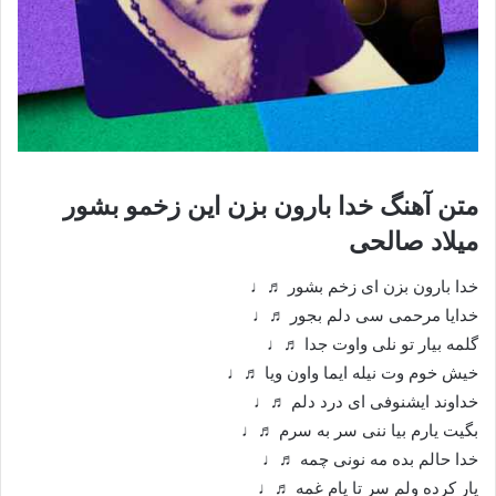
متن آهنگ خدا بارون بزن این زخمو بشور
میلاد صالحی
خدا بارون بزن ای زخم بشور ♬♩
خدایا مرحمی سی دلم بجور ♬♩
گلمه بیار تو نلی واوت جدا ♬♩
خیش خوم وت نیله ایما واون ویا ♬♩
خداوند ایشنوفی ای درد دلم ♬♩
بگیت یارم بیا ننی سر به سرم ♬♩
خدا حالم بده مه نونی چمه ♬♩
یار کرده ولم سر تا پام غمه ♬♩