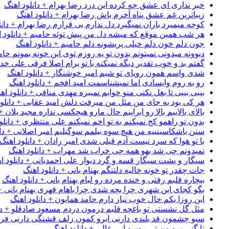
خبر نداری ای عشق چه کرده این درد رضا بهرام + دانلود اهنگ
زیباترین غم عشق پناه آخرم باش رضا بهرام + دانلود اهنگ
کوچه میمیرد باران نمیگیرد دل ندارم بی قرارم رضا بهرام + دانل
هر شب همین موقع که میشه دل من پیش توئه حامیم + دانلود ا
جون دلم خون دلم خیلی پریشونه دلم حامیم + دانلود اهنگ
دیوونه میدونی نمیتونم بدون تو یه روزم توی این خونه بمونم حام
گفتم بد و خوب تقدیر دیگه نمیکنه با تو برام اصلا فرقی علی خداب
شدی واسم همون رویای تو شبم امیر خوشنگار + دانلود اهنگ
رو به روم وایسادی اما نمیشناسمت امید افخم + دانلود اهنگ
بیبی بیبی تا بغل نکنی منو خوابم نمیبره مهدی منافی + دانلود اه
هر کی بود به جای من مثل من میرفت دلش امید عقابی + دانلود
بالای بالاییم بالا رو ابراییم حال مارو هیچکسی نداره مجید یلان +
بدون تو راهمو کج نمیکنم به تو اخم نمیکنم علی منتظری + دانلو
سنن باشکاسینییه من هیچ سوه بیلمم سوگیلیم امیر اصلانی + دان
با تو هوا که سرد نیست آدم قبلی شدی امیر رادان + دانلود اهنگ
نمیدونم چی شد یهو همه چی خراب شد مهراب + دانلود اهنگ
سیگار و پشت سیگار قسه و گرد دیوار علی احمدیانی + دانلود ا
جات چقدر تو خونه خالیه دلتنگم بهنام بانی + دانلود اهنگ
بیچاره قلبم رفتی و خنده مرده رو لبام بهنام بانی + دانلود اهنگ
بگو کجای این شهری چرا بچه شدی چرا باهام قهری بهنام بانی + 
این روزا یکم حال خوب نیاز دارم حامد همایون + دانلود اهنگ
مثل گل نشستی تو باغچه قلبم درمون دردم مسعود صادقلو + دان
سیو چشمون قد بلندی دارنی ابرو کمون زلف قشنگی دارنی فرشاد
تا گنی برو من تی روبرو ابی عالی + دانلود اهنگ