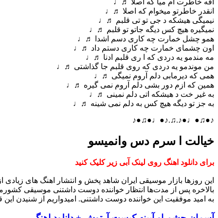
اقه خاطرت ام میا که اصلا ♬♩
انقدر خاطرتو میخوام که اصلا ♬♩
نیمیگی هیشکه د جی تو تی قلبم ♬♩
نمیگیره هیچ کس دیگه جاتو تو قلبم ♬♩
همو چشل خمارت چه کاری دسم اشدا ♬♩
اون چشمای خمارت چه کاری دستم داد ♬♩
مه مندمو یه دردی که ا ری قلبم ادنا ♬♩
من موندمو یه دردی که روی قلبم جا گذاشتی ♬♩
همی که دیرمابی دلم آروم نمیگی ♬♩
همین که ازم دور بشی دلم آروم نمی گیره ♬♩
به غیر خت د هیشکه اتی دلم نمینی ♬♩
به جز تو دیگه هیچ کس به دلم نمی شینه ♬♩
♪●♫●♩●♪.♫.♪●♩●♫●♪
خیالت ا سرم دس وانمیسو
برای دانلود اهنگ روی لینک آبی زیر کلیک کنید
این روزها بازار موسیقی ایران شاهد پخش و انتشار اهنگ های زیادی 
بالاخره پس از مدت‌ها انتظار خواننده دوست داشتنی موسیقی کشورم
به امید موفقیت این خواننده دوست داشتنی. امیدواریم از شنیدن این ق
آسمان چشم او آیینه کیست آرتوش + دانلود اهنگ