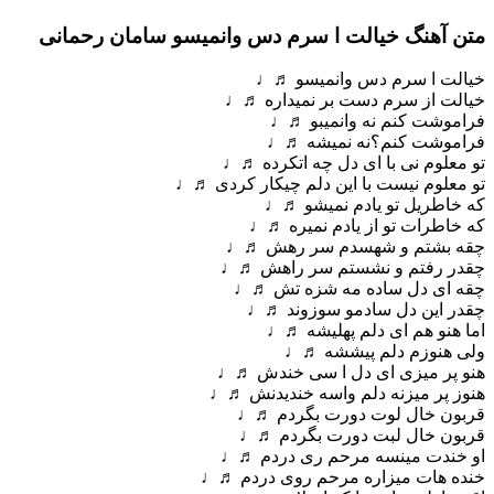
متن آهنگ خیالت ا سرم دس وانمیسو سامان رحمانی
خیالت ا سرم دس وانمیسو ♬♩
خیالت از سرم دست بر نمیداره ♬♩
فراموشت کنم نه وانمیبو ♬♩
فراموشت کنم؟نه نمیشه ♬♩
تو معلوم نی با ای دل چه اتکرده ♬♩
تو معلوم نیست با این دلم چیکار کردی ♬♩
که خاطریل تو یادم نمیشو ♬♩
که خاطرات تو از یادم نمیره ♬♩
چقه بشتم و شهسدم سر رهش ♬♩
چقدر رفتم و نشستم سر راهش ♬♩
چقه ای دل ساده مه شزه تش ♬♩
چقدر این دل سادمو سوزوند ♬♩
اما هنو هم ای دلم پهلیشه ♬♩
ولی هنوزم دلم پیششه ♬♩
هنو پر میزی ای دل ا سی خندش ♬♩
هنوز پر میزنه دلم واسه خندیدنش ♬♩
قربون خال لوت دورت بگردم ♬♩
قربون خال لبت دورت بگردم ♬♩
او خندت مینسه مرحم ری دردم ♬♩
خنده هات میزاره مرحم روی دردم ♬♩