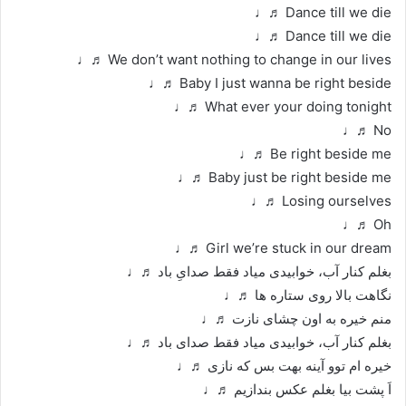
Dance till we die ♬♩
Dance till we die ♬♩
We don’t want nothing to change in our lives ♬♩
Baby I just wanna be right beside ♬♩
What ever your doing tonight ♬♩
No ♬♩
Be right beside me ♬♩
Baby just be right beside me ♬♩
Losing ourselves ♬♩
Oh ♬♩
Girl we’re stuck in our dream ♬♩
بغلم کنار آب، خوابیدی میاد فقط صدایِ باد ♬♩
نگاهت بالا روی ستاره ها ♬♩
منم خیره به اون چشای نازت ♬♩
بغلم کنار آب، خوابیدی میاد فقط صدای باد ♬♩
خیره ام توو آینه بهت بس که نازی ♬♩
اَ پشت بیا بغلم عکس بندازیم ♬♩