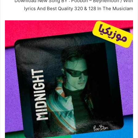
Download New Song BY : Poobon – Beynemoon / With
lyrics And Best Quality 320 & 128 In The Musiclam