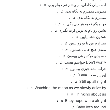
آخه خیلی کاملی، از پیشم نمیخوام بری ♬♩
میدونی میمیرم یه نگاه بدی ♬♩
میمیرم یه نگاه بدی ♬♩
من میگم نه به هر چی بگی نه ♬♩
بشین رو پام یه بوس ازت بگیرم ♬♩
همتون چشا پایین ♬♩
نمیزارم من تا تو رو ببینن ♬♩
ندیدن هیچ جایی عینمون ♬♩
حسودی میکنن هی بهمون ♬♩
Don’t worry حواسم هست ♬♩
خراب نشه چیزی بینمون ♬♩
[ورس سه – Ealia] ♬♩
Still up all night ♬♩
Watching the moon as we slowly drive by ♬♩
Thinking about us ♬♩
Baby hope we’re alright ♬♩
Baby let’s around ♬♩