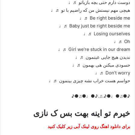
دوست دارم حتی بچه بازیاتو ♬♩
هیچی مهم نیستش من که راضیم با تو ♬♩
Be right beside me ♬♩
Baby just be right beside me ♬♩
Losing ourselves ♬♩
Oh ♬♩
Girl we’re stuck in our dream ♬♩
ندیدن هیچ جایی عینمون ♬♩
حسودی میکنن هی بهمون ♬♩
Don’t worry ♬♩
حواسم هست خراب نشه چیزی بینمون ♬♩
♪●♫●♩●♪.♫.♪●♩●♫●♪
خیرم تو اینه بهت بس ک نازی
برای دانلود اهنگ روی لینک آبی زیر کلیک کنید