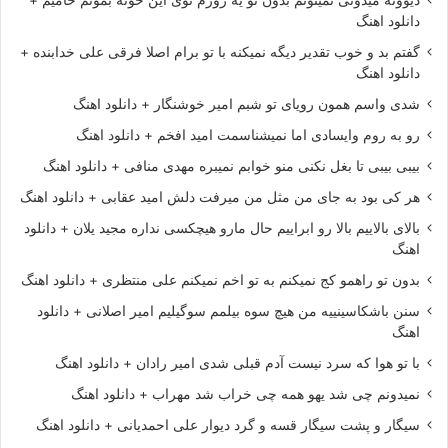
دیوونه میدونی نمیتونم بدون تو یه روزم توی این خونه بمونم حامیم +
دانلود اهنگ
گفتم بد و خوب تقدیر دیگه نمیکنه با تو برام اصلا فرقی علی خدابنده +
دانلود اهنگ
شدی واسم همون رویای تو شبم امیر خوشنگار + دانلود اهنگ
رو به روم وایسادی اما نمیشناسمت امید افخم + دانلود اهنگ
بیبی بیبی تا بغل نکنی منو خوابم نمیبره مهدی منافی + دانلود اهنگ
هر کی بود به جای من مثل من میرفت دلش امید عقابی + دانلود اهنگ
بالای بالاییم بالا رو ابراییم حال مارو هیچکسی نداره مجید یلان + دانلود
اهنگ
بدون تو راهمو کج نمیکنم به تو اخم نمیکنم علی منتظری + دانلود اهنگ
سنن باشکاسینییه من هیچ سوه بیلمم سوگیلیم امیر اصلانی + دانلود
اهنگ
با تو هوا که سرد نیست آدم قبلی شدی امیر رادان + دانلود اهنگ
نمیدونم چی شد یهو همه چی خراب شد مهراب + دانلود اهنگ
سیگار و پشت سیگار قسه و گرد دیوار علی احمدیانی + دانلود اهنگ