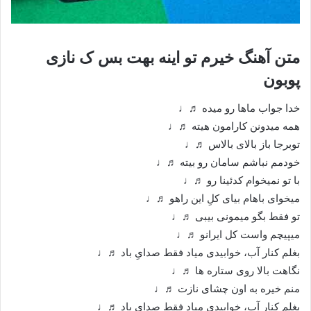
متن آهنگ خیرم تو اینه بهت بس ک نازی
پوبون
خدا جواب ماها رو میده ♬♩
همه میدونن کارامون هیته ♬♩
توبرجا باز بالای بالاس ♬♩
خودمم نباشم سامان رو بیته ♬♩
با تو نمیخوام کدئینا رو ♬♩
میخوای باهام بیای کلِ این راهو ♬♩
تو فقط بگو میمونی بیبی ♬♩
میپیچم واست کل ایرانو ♬♩
بغلم کنار آب، خوابیدی میاد فقط صدایِ باد ♬♩
نگاهت بالا روی ستاره ها ♬♩
منم خیره به اون چشای نازت ♬♩
بغلم کنار آب، خوابیدی میاد فقط صدای باد ♬♩