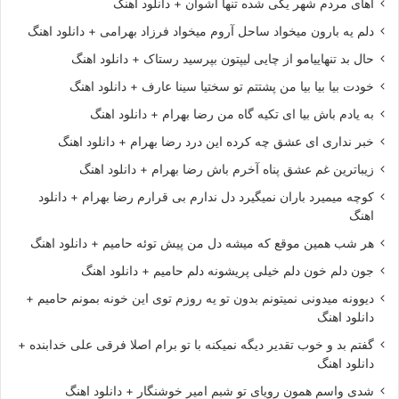
آهای مردم شهر یکی شده تنها اشوان + دانلود اهنگ
دلم یه بارون میخواد ساحل آروم میخواد فرزاد بهرامی + دانلود اهنگ
حال بد تنهاییامو از چایی لیپتون بپرسید رستاک + دانلود اهنگ
خودت بیا بیا بیا من پشتتم تو سختیا سینا عارف + دانلود اهنگ
به یادم باش بیا ای تکیه گاه من رضا بهرام + دانلود اهنگ
خبر نداری ای عشق چه کرده این درد رضا بهرام + دانلود اهنگ
زیباترین غم عشق پناه آخرم باش رضا بهرام + دانلود اهنگ
کوچه میمیرد باران نمیگیرد دل ندارم بی قرارم رضا بهرام + دانلود
اهنگ
هر شب همین موقع که میشه دل من پیش توئه حامیم + دانلود اهنگ
جون دلم خون دلم خیلی پریشونه دلم حامیم + دانلود اهنگ
دیوونه میدونی نمیتونم بدون تو یه روزم توی این خونه بمونم حامیم +
دانلود اهنگ
گفتم بد و خوب تقدیر دیگه نمیکنه با تو برام اصلا فرقی علی خدابنده +
دانلود اهنگ
شدی واسم همون رویای تو شبم امیر خوشنگار + دانلود اهنگ