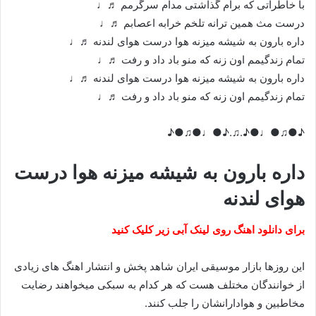
با خاطراتی که برام گذاشتی مدام سرگرمم ♬♩
درست مث همین ترانه تلخم خرابه اعصابم ♬♩
داره بارون به شیشه میزنه هوا درست هوای لندنه ♬♩
تمام زندگیمم اون زنه که منو باد داد و رفت ♬♩
داره بارون به شیشه میزنه هوا درست هوای لندنه ♬♩
تمام زندگیمم اون زنه که منو باد داد و رفت ♬♩
♪●♫●♩●♪.♫.♪●♩●♫●♪
داره بارون به شیشه میزنه هوا درست
هوای لندنه
برای دانلود اهنگ روی لینک آبی زیر کلیک کنید
این روزها بازار موسیقی ایران شاهد پخش و انتشار اهنگ های زیادی
از خوانندگان مختلف هست که هر کدام به سبکی میخواهند رضایت
مخاطبین و هوادارانشان را جلب کنند.