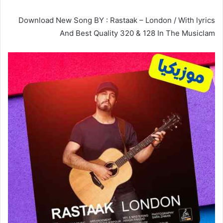
Download New Song BY : Rastaak – London / With lyrics
And Best Quality 320 & 128 In The Musiclam