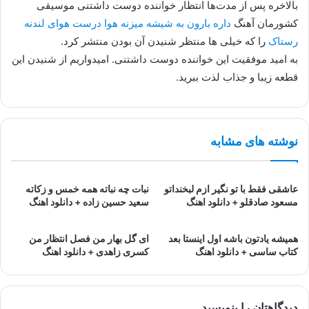
بالاخره پس از مدت‌ها انتظار خواننده دوست داشتنی موسیقی
کشورمان آهنگ
داره بارون به شیشه میزنه هوا درست هوای لندنه
رستاک
را که خیلی ها منتظر شنیدن آن بودن منتشر کرد.
به امید موفقیت این خواننده دوست داشتنی. امیدواریم از شنیدن این
قطعه زیبا و جذاب لذت ببرید.
نوشته های مشابه
عاشقی فقط با تو نگیر ازم لبخنداتو
نبات چه نباته همه خمس و زکاته
مسعود صادقلو + دانلود اهنگ
سعید حسین زاده + دانلود اهنگ
همیشه یادتون باشه اول اینستا بعد
ای گل بهار من فصل انتظار من
کتاب ساسی + دانلود اهنگ
کسری زاهدی + دانلود اهنگ
دیدگاهتان را بنویسید