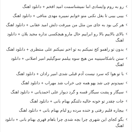
رو به روم وایسادی اما نمیشناسمت امید افخم + دانلود اهنگ
بیبی بیبی تا بغل نکنی منو خوابم نمیبره مهدی منافی + دانلود اهنگ
هر کی بود به جای من مثل من میرفت دلش امید عقابی + دانلود اهنگ
بالای بالاییم بالا رو ابراییم حال مارو هیچکسی نداره مجید یلان + دانلود
اهنگ
بدون تو راهمو کج نمیکنم به تو اخم نمیکنم علی منتظری + دانلود اهنگ
سنن باشکاسینییه من هیچ سوه بیلمم سوگیلیم امیر اصلانی + دانلود
اهنگ
با تو هوا که سرد نیست آدم قبلی شدی امیر رادان + دانلود اهنگ
نمیدونم چی شد یهو همه چی خراب شد مهراب + دانلود اهنگ
سیگار و پشت سیگار قسه و گرد دیوار علی احمدیانی + دانلود اهنگ
جات چقدر تو خونه خالیه دلتنگم بهنام بانی + دانلود اهنگ
بیچاره قلبم رفتی و خنده مرده رو لبام بهنام بانی + دانلود اهنگ
بگو کجای این شهری چرا بچه شدی چرا باهام قهری بهنام بانی + دانلود
اهنگ