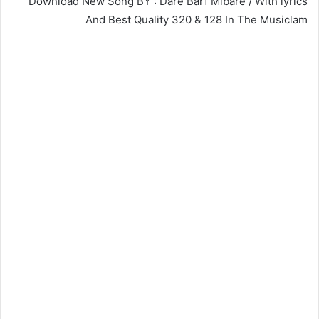
Download New Song BY : Dare Barf Mibare / With lyrics
And Best Quality 320 & 128 In The Musiclam