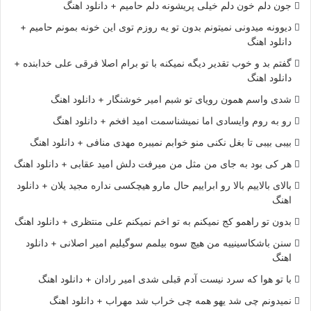
جون دلم خون دلم خیلی پریشونه دلم حامیم + دانلود اهنگ
دیوونه میدونی نمیتونم بدون تو یه روزم توی این خونه بمونم حامیم +
دانلود اهنگ
گفتم بد و خوب تقدیر دیگه نمیکنه با تو برام اصلا فرقی علی خدابنده +
دانلود اهنگ
شدی واسم همون رویای تو شبم امیر خوشنگار + دانلود اهنگ
رو به روم وایسادی اما نمیشناسمت امید افخم + دانلود اهنگ
بیبی بیبی تا بغل نکنی منو خوابم نمیبره مهدی منافی + دانلود اهنگ
هر کی بود به جای من مثل من میرفت دلش امید عقابی + دانلود اهنگ
بالای بالاییم بالا رو ابراییم حال مارو هیچکسی نداره مجید یلان + دانلود
اهنگ
بدون تو راهمو کج نمیکنم به تو اخم نمیکنم علی منتظری + دانلود اهنگ
سنن باشکاسینییه من هیچ سوه بیلمم سوگیلیم امیر اصلانی + دانلود
اهنگ
با تو هوا که سرد نیست آدم قبلی شدی امیر رادان + دانلود اهنگ
نمیدونم چی شد یهو همه چی خراب شد مهراب + دانلود اهنگ