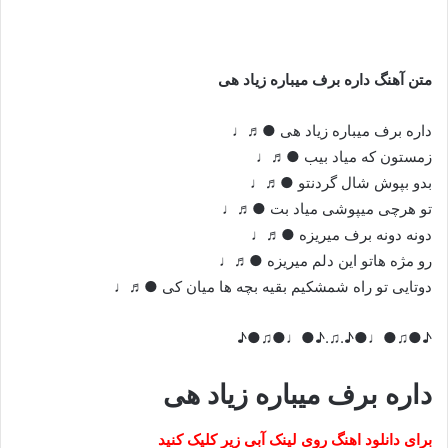
متن آهنگ داره برف میباره زیاد هی
داره برف میباره زیاد هی ●♬♩
زمستون که میاد بیب ●♬♩
بدو بپوش شال گردنتو ●♬♩
تو هرچی میپوشی میاد بت ●♬♩
دونه دونه برف میریزه ●♬♩
رو مژه هاتو این دلم میریزه ●♬♩
دوتایی تو راه شمشکیم بقیه بچه ها میان کی ●♬♩
♪●♫●♩●♪.♫.♪●♩●♫●♪
داره برف میباره زیاد هی
برای دانلود اهنگ روی لینک آبی زیر کلیک کنید