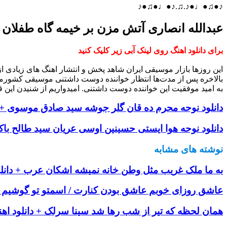
♪●♫●♩●♪.♫.♪●♩●♫●♪
عبدالله انصاری آتش مزن بر خیمه گاه طفلان
برای دانلود اهنگ روی لینک آبی زیر کلیک کنید
این روزها بازار موسیقی ایران شاهد پخش و انتشار اهنگ های زیادی 
بالاخره پس از مدت‌ها انتظار خواننده دوست داشتنی موسیقی کشورم
به امید موفقیت این خواننده دوست داشتنی. امیدواریم از شنیدن این ق
دانلود نوحه محرم ده قان گلر جوشه سید صادق موسوی + د
دانلود نوحه هوا ایستی حسینین اوسی عریان سید‌ طالح باکو
نوشته های مشابه
به ما ملک غریب مثل وطن خانه نمیشه اشکان عرب + دانلو
عاشق روزای خوبم عاشق بودن کنارت / اسمتو تو گوشیم 
همان لحظه که تیر از شب رها شد سینا سرلک + دانلود اه