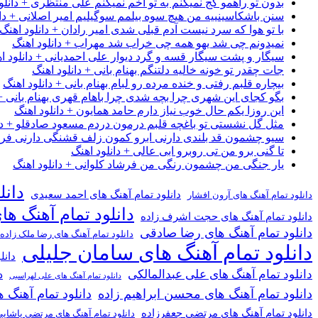
بدون تو راهمو کج نمیکنم به تو اخم نمیکنم علی منتظری + دانلو
سنن باشکاسینییه من هیچ سوه بیلمم سوگیلیم امیر اصلانی + دان
با تو هوا که سرد نیست آدم قبلی شدی امیر رادان + دانلود اهنگ
نمیدونم چی شد یهو همه چی خراب شد مهراب + دانلود اهنگ
سیگار و پشت سیگار قسه و گرد دیوار علی احمدیانی + دانلود ا
جات چقدر تو خونه خالیه دلتنگم بهنام بانی + دانلود اهنگ
بیچاره قلبم رفتی و خنده مرده رو لبام بهنام بانی + دانلود اهنگ
بگو کجای این شهری چرا بچه شدی چرا باهام قهری بهنام بانی + 
این روزا یکم حال خوب نیاز دارم حامد همایون + دانلود اهنگ
مثل گل نشستی تو باغچه قلبم درمون دردم مسعود صادقلو + دان
سیو چشمون قد بلندی دارنی ابرو کمون زلف قشنگی دارنی فرشاد
تا گنی برو من تی روبرو ابی عالی + دانلود اهنگ
یار جنگی من چشمون رنگی من فرشاد کلوانی + دانلود اهنگ
دانل
دانلود تمام آهنگ های احمد سعیدی
دانلود تمام آهنگ های آرون افشار
دانلود تمام آهنگ ها
دانلود تمام آهنگ های حجت اشرف زاده
دانلود تمام آهنگ های رضا صادقی
دانلود تمام آهنگ های رضا ملک زاده
دانلود تمام آهنگ های سامان جلیلی
دانل
دانلود تمام آهنگ های علی عبدالمالکی
د
دانلود تمام آهنگ های علی لهراسبی
دانلود تمام آهنگ های محسن ابراهیم زاده
دانلود تمام آهن
دانلود تمام آهنگ های مرتضی جعفرزاده
دانلود تمام آهنگ های مرتضی پاشای