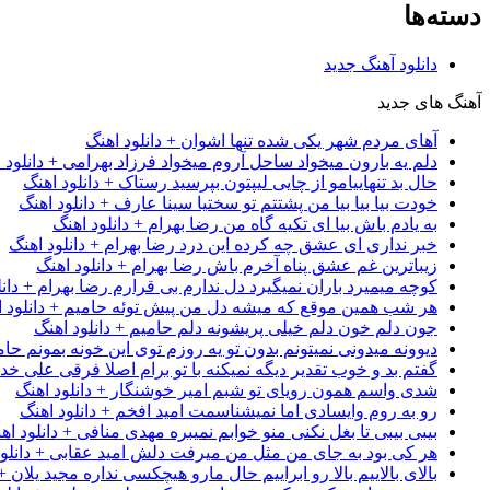
دسته‌ها
دانلود آهنگ جدید
آهنگ های جدید
آهای مردم شهر یکی شده تنها اشوان + دانلود اهنگ
دلم یه بارون میخواد ساحل آروم میخواد فرزاد بهرامی + دانلود 
حال بد تنهاییامو از چایی لیپتون بپرسید رستاک + دانلود اهنگ
خودت بیا بیا بیا من پشتتم تو سختیا سینا عارف + دانلود اهنگ
به یادم باش بیا ای تکیه گاه من رضا بهرام + دانلود اهنگ
خبر نداری ای عشق چه کرده این درد رضا بهرام + دانلود اهنگ
زیباترین غم عشق پناه آخرم باش رضا بهرام + دانلود اهنگ
کوچه میمیرد باران نمیگیرد دل ندارم بی قرارم رضا بهرام + دانل
هر شب همین موقع که میشه دل من پیش توئه حامیم + دانلود ا
جون دلم خون دلم خیلی پریشونه دلم حامیم + دانلود اهنگ
دیوونه میدونی نمیتونم بدون تو یه روزم توی این خونه بمونم حام
گفتم بد و خوب تقدیر دیگه نمیکنه با تو برام اصلا فرقی علی خداب
شدی واسم همون رویای تو شبم امیر خوشنگار + دانلود اهنگ
رو به روم وایسادی اما نمیشناسمت امید افخم + دانلود اهنگ
بیبی بیبی تا بغل نکنی منو خوابم نمیبره مهدی منافی + دانلود اه
هر کی بود به جای من مثل من میرفت دلش امید عقابی + دانلود
بالای بالاییم بالا رو ابراییم حال مارو هیچکسی نداره مجید یلان +