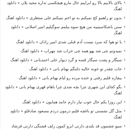
بالای بالاییم بالا رو ابراییم حال مارو هیچکسی نداره مجید یلان + دانلود
اهنگ
بدون تو راهمو کج نمیکنم به تو اخم نمیکنم علی منتظری + دانلود اهنگ
سنن باشکاسینییه من هیچ سوه بیلمم سوگیلیم امیر اصلانی + دانلود
اهنگ
با تو هوا که سرد نیست آدم قبلی شدی امیر رادان + دانلود اهنگ
نمیدونم چی شد یهو همه چی خراب شد مهراب + دانلود اهنگ
سیگار و پشت سیگار قسه و گرد دیوار علی احمدیانی + دانلود اهنگ
جات چقدر تو خونه خالیه دلتنگم بهنام بانی + دانلود اهنگ
بیچاره قلبم رفتی و خنده مرده رو لبام بهنام بانی + دانلود اهنگ
بگو کجای این شهری چرا بچه شدی چرا باهام قهری بهنام بانی + دانلود
اهنگ
این روزا یکم حال خوب نیاز دارم حامد همایون + دانلود اهنگ
مثل گل نشستی تو باغچه قلبم درمون دردم مسعود صادقلو + دانلود
اهنگ
سیو چشمون قد بلندی دارنی ابرو کمون زلف قشنگی دارنی فرشاد