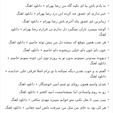
به یادم باش بیا ای تکیه گاه من رضا بهرام + دانلود اهنگ
خبر نداری ای عشق چه کرده این درد رضا بهرام + دانلود اهنگ
زیباترین غم عشق پناه آخرم باش رضا بهرام + دانلود اهنگ
کوچه میمیرد باران نمیگیرد دل ندارم بی قرارم رضا بهرام + دانلود
اهنگ
هر شب همین موقع که میشه دل من پیش توئه حامیم + دانلود اهنگ
جون دلم خون دلم خیلی پریشونه دلم حامیم + دانلود اهنگ
دیوونه میدونی نمیتونم بدون تو یه روزم توی این خونه بمونم حامیم +
دانلود اهنگ
گفتم بد و خوب تقدیر دیگه نمیکنه با تو برام اصلا فرقی علی خدابنده +
دانلود اهنگ
شدی واسم همون رویای تو شبم امیر خوشنگار + دانلود اهنگ
رو به روم وایسادی اما نمیشناسمت امید افخم + دانلود اهنگ
بیبی بیبی تا بغل نکنی منو خوابم نمیبره مهدی منافی + دانلود اهنگ
هر کی بود به جای من مثل من میرفت دلش امید عقابی + دانلود اهنگ