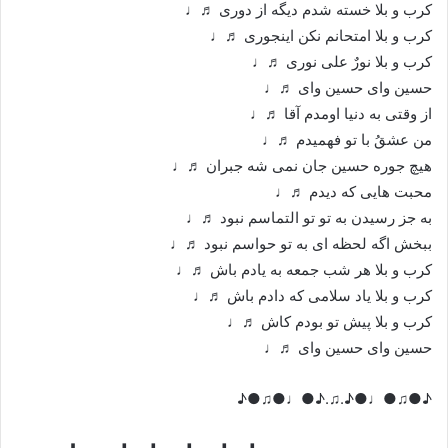
کرب و بلا خسته شدم دیگه از دوری ♬♩
کرب و بلا امتحانم نکن اینجوری ♬♩
کرب و بلا نورٌ علی نوری ♬♩
حسین وای حسین وای ♬♩
از وقتی به دنیا اومدم آقا ♬♩
من عشقُ با تو فهمیدم ♬♩
هیچ جوره حسین جان نمی شه جبران ♬♩
محبت هایی که دیدم ♬♩
به جز رسیدن به تو تو التماسم نبود ♬♩
ببخش اگه لحظه ای به تو حواسم نبود ♬♩
کرب و بلا هر شب جمعه به یادم باش ♬♩
کرب و بلا یاد سلامی که دادم باش ♬♩
کرب و بلا پیش تو بودم کاش ♬♩
حسین وای حسین وای ♬♩
♪●♫●♩●♪.♫.♪●♩●♫●♪