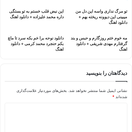
تو مرگ نداری واسه این دل من
این نبض قلب خستم به تو بستگی
میبینی این دیوونه ریخته بهم +
داره محمد علیزاده + دانلود اهنگ
دانلود اهنگ
مه خوم ختم روزگارم و حبس و بند
دانلود نوحه برا خم بکه سرد تا ماچ
گرفتارم مهدی شریفی + دانلود
بکم حنجرد محمد کرمی + دانلود
اهنگ
اهنگ
دیدگاهتان را بنویسید
نشانی ایمیل شما منتشر نخواهد شد.
بخش‌های موردنیاز علامت‌گذاری
شده‌اند
*
د
ی
د