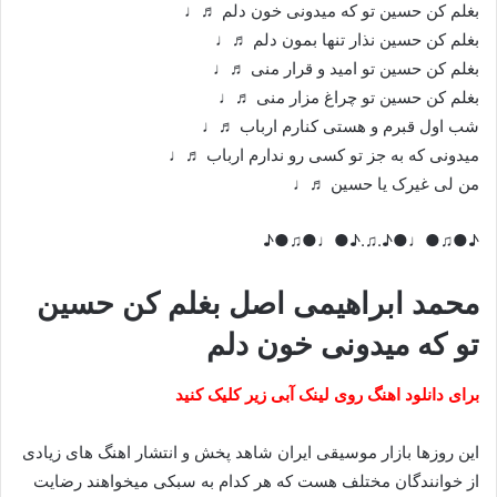
بغلم کن حسین تو که میدونی خون دلم ♬♩
بغلم کن حسین نذار تنها بمون دلم ♬♩
بغلم کن حسین تو امید و قرار منی ♬♩
بغلم کن حسین تو چراغ مزار منی ♬♩
شب اول قبرم و هستی کنارم ارباب ♬♩
میدونی که به جز تو کسی رو ندارم ارباب ♬♩
من لی غیرک یا حسین ♬♩
♪●♫●♩●♪.♫.♪●♩●♫●♪
محمد ابراهیمی اصل بغلم کن حسین
تو که میدونی خون دلم
برای دانلود اهنگ روی لینک آبی زیر کلیک کنید
این روزها بازار موسیقی ایران شاهد پخش و انتشار اهنگ های زیادی
از خوانندگان مختلف هست که هر کدام به سبکی میخواهند رضایت