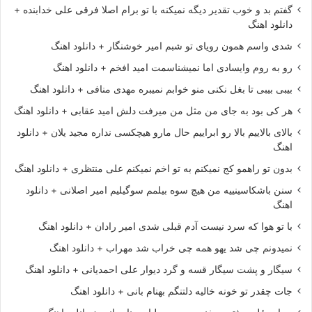
گفتم بد و خوب تقدیر دیگه نمیکنه با تو برام اصلا فرقی علی خدابنده +
دانلود اهنگ
شدی واسم همون رویای تو شبم امیر خوشنگار + دانلود اهنگ
رو به روم وایسادی اما نمیشناسمت امید افخم + دانلود اهنگ
بیبی بیبی تا بغل نکنی منو خوابم نمیبره مهدی منافی + دانلود اهنگ
هر کی بود به جای من مثل من میرفت دلش امید عقابی + دانلود اهنگ
بالای بالاییم بالا رو ابراییم حال مارو هیچکسی نداره مجید یلان + دانلود
اهنگ
بدون تو راهمو کج نمیکنم به تو اخم نمیکنم علی منتظری + دانلود اهنگ
سنن باشکاسینییه من هیچ سوه بیلمم سوگیلیم امیر اصلانی + دانلود
اهنگ
با تو هوا که سرد نیست آدم قبلی شدی امیر رادان + دانلود اهنگ
نمیدونم چی شد یهو همه چی خراب شد مهراب + دانلود اهنگ
سیگار و پشت سیگار قسه و گرد دیوار علی احمدیانی + دانلود اهنگ
جات چقدر تو خونه خالیه دلتنگم بهنام بانی + دانلود اهنگ