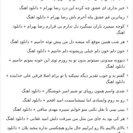
خبر نداری ای عشق چه کرده این درد رضا بهرام + دانلود اهنگ
زیباترین غم عشق پناه آخرم باش رضا بهرام + دانلود اهنگ
کوچه میمیرد باران نمیگیرد دل ندارم بی قرارم رضا بهرام + دانلود
اهنگ
هر شب همین موقع که میشه دل من پیش توئه حامیم + دانلود اهنگ
جون دلم خون دلم خیلی پریشونه دلم حامیم + دانلود اهنگ
دیوونه میدونی نمیتونم بدون تو یه روزم توی این خونه بمونم حامیم +
دانلود اهنگ
گفتم بد و خوب تقدیر دیگه نمیکنه با تو برام اصلا فرقی علی خدابنده +
دانلود اهنگ
شدی واسم همون رویای تو شبم امیر خوشنگار + دانلود اهنگ
رو به روم وایسادی اما نمیشناسمت امید افخم + دانلود اهنگ
بیبی بیبی تا بغل نکنی منو خوابم نمیبره مهدی منافی + دانلود اهنگ
هر کی بود به جای من مثل من میرفت دلش امید عقابی + دانلود اهنگ
بالای بالاییم بالا رو ابراییم حال مارو هیچکسی نداره مجید یلان + دانلود