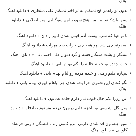
اهنگ
بدون تو راهمو کج نمیکنم به تو اخم نمیکنم علی منتظری + دانلود اهنگ
سنن باشکاسینییه من هیچ سوه بیلمم سوگیلیم امیر اصلانی + دانلود
اهنگ
با تو هوا که سرد نیست آدم قبلی شدی امیر رادان + دانلود اهنگ
نمیدونم چی شد یهو همه چی خراب شد مهراب + دانلود اهنگ
سیگار و پشت سیگار قسه و گرد دیوار علی احمدیانی + دانلود اهنگ
جات چقدر تو خونه خالیه دلتنگم بهنام بانی + دانلود اهنگ
بیچاره قلبم رفتی و خنده مرده رو لبام بهنام بانی + دانلود اهنگ
بگو کجای این شهری چرا بچه شدی چرا باهام قهری بهنام بانی + دانلود
اهنگ
این روزا یکم حال خوب نیاز دارم حامد همایون + دانلود اهنگ
مثل گل نشستی تو باغچه قلبم درمون دردم مسعود صادقلو + دانلود
اهنگ
سیو چشمون قد بلندی دارنی ابرو کمون زلف قشنگی دارنی فرشاد
کلوانی + دانلود اهنگ