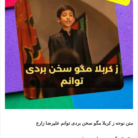
متن نوحه ز کربلا مگو سخن بردی توانم علیرضا زارع