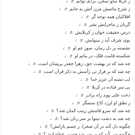
ز کربلا مگو سخن، بُردی توانم ♬♩
ز شرح ماتمش مَزن آتش به جانم ♬♩
افلاکیان همه نوحه گر ♬♩
گریان ز ماجرایش بشر ♬♩
درس حقیقت خوان ز کربلایش ♬♩
بوی شرف آید ز نینوایش ♬♩
نشسته بر دل زمان، سوز غم او ♬♩
شکسته قامت فلک، در ماتم او ♬♩
چه شد که در بهشت حق، زهرا چقدر پریشان است ♬♩
چه شد که بر فراز نی رَأسش به ذکر قرآن است ♬♩
لب تشنه آن عزیز خدا ♬♩
بی سر فتاده در کربلا ♬♩
دخت علی پوید راه برادر ♬♩
ز نطق او لرزد کاخ ستمگر ♬♩
چه شد که سرو قامتش زینب کمان شد؟ ♬♩
چه شد به دشت نینوا بر سر زنان شد؟ ♬♩
چگونه دل کَند در آن صحرا، ز جسم یارانش؟ ♬♩
چگونه سر کُند که بی‌سر شد حسین عطشانش؟ ♬♩