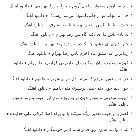
دلم یه بارون میخواد ساحل آروم میخواد فرزاد بهرامی + دانلود اهنگ
حال بد تنهاییامو از چایی لیپتون بپرسید رستاک + دانلود اهنگ
خودت بیا بیا بیا من پشتتم تو سختیا سینا عارف + دانلود اهنگ
به یادم باش بیا ای تکیه گاه من رضا بهرام + دانلود اهنگ
خبر نداری ای عشق چه کرده این درد رضا بهرام + دانلود اهنگ
زیباترین غم عشق پناه آخرم باش رضا بهرام + دانلود اهنگ
کوچه میمیرد باران نمیگیرد دل ندارم بی قرارم رضا بهرام + دانلود
اهنگ
هر شب همین موقع که میشه دل من پیش توئه حامیم + دانلود اهنگ
جون دلم خون دلم خیلی پریشونه دلم حامیم + دانلود اهنگ
دیوونه میدونی نمیتونم بدون تو یه روزم توی این خونه بمونم حامیم +
دانلود اهنگ
گفتم بد و خوب تقدیر دیگه نمیکنه با تو برام اصلا فرقی علی خدابنده +
دانلود اهنگ
شدی واسم همون رویای تو شبم امیر خوشنگار + دانلود اهنگ