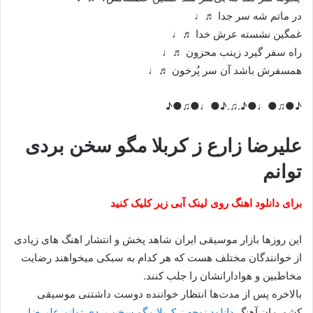
در ماتم شه سر جدا ♬♩
غمگین نشسته عرش خدا ♬♩
راه سفر گیرد زینب محزون ♬♩
همسفرش باشد آن سر پُرخون ♬♩
♪●♫●♩●♪.♫.♪●♩●♫●♪
علیرضا زارع ز کربلا مگو سخن بردی
توانم
برای دانلود اهنگ روی لینک آبی زیر کلیک کنید
این روزها بازار موسیقی ایران شاهد پخش و انتشار اهنگ های زیادی
از خوانندگان مختلف هست که هر کدام به سبکی میخواهند رضایت
مخاطبین و هوادارانشان را جلب کنند.
بالاخره پس از مدت‌ها انتظار خواننده دوست داشتنی موسیقی
کشورمان آهنگ
دانلود نوحه ز کربلا مگو سخن بردی توانم علیرضا