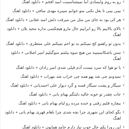
رو به روم وایسادی اما نمیشناسمت امید افخم + دانلود اهنگ
بیبی بیبی تا بغل نکنی منو خوابم نمیبره مهدی منافی + دانلود اهنگ
هر کی بود به جای من مثل من میرفت دلش امید عقابی + دانلود اهنگ
بالای بالاییم بالا رو ابراییم حال مارو هیچکسی نداره مجید یلان + دانلود
اهنگ
بدون تو راهمو کج نمیکنم به تو اخم نمیکنم علی منتظری + دانلود اهنگ
سنن باشکاسینییه من هیچ سوه بیلمم سوگیلیم امیر اصلانی + دانلود
اهنگ
با تو هوا که سرد نیست آدم قبلی شدی امیر رادان + دانلود اهنگ
نمیدونم چی شد یهو همه چی خراب شد مهراب + دانلود اهنگ
سیگار و پشت سیگار قسه و گرد دیوار علی احمدیانی + دانلود اهنگ
جات چقدر تو خونه خالیه دلتنگم بهنام بانی + دانلود اهنگ
بیچاره قلبم رفتی و خنده مرده رو لبام بهنام بانی + دانلود اهنگ
بگو کجای این شهری چرا بچه شدی چرا باهام قهری بهنام بانی + دانلود
اهنگ
این روزا یکم حال خوب نیاز دارم حامد همایون + دانلود اهنگ