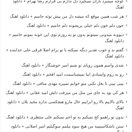
کوچه میمیرد باران نمیگیرد دل ندارم بی قرارم رضا بهرام + دانلود
اهنگ
هر شب همین موقع که میشه دل من پیش توئه حامیم + دانلود اهنگ
جون دلم خون دلم خیلی پریشونه دلم حامیم + دانلود اهنگ
دیوونه میدونی نمیتونم بدون تو یه روزم توی این خونه بمونم حامیم +
دانلود اهنگ
گفتم بد و خوب تقدیر دیگه نمیکنه با تو برام اصلا فرقی علی خدابنده +
دانلود اهنگ
شدی واسم همون رویای تو شبم امیر خوشنگار + دانلود اهنگ
رو به روم وایسادی اما نمیشناسمت امید افخم + دانلود اهنگ
بیبی بیبی تا بغل نکنی منو خوابم نمیبره مهدی منافی + دانلود اهنگ
هر کی بود به جای من مثل من میرفت دلش امید عقابی + دانلود اهنگ
بالای بالاییم بالا رو ابراییم حال مارو هیچکسی نداره مجید یلان + دانلود
اهنگ
بدون تو راهمو کج نمیکنم به تو اخم نمیکنم علی منتظری + دانلود اهنگ
سنن باشکاسینییه من هیچ سوه بیلمم سوگیلیم امیر اصلانی + دانلود