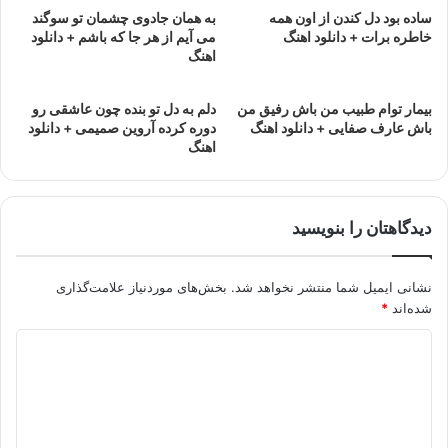
ساده بود دل کندن از اون همه
به همان جادوی چشمان تو سوگند
خاطره برات + دانلود اهنگ
می آیم از هر جا که باشم + دانلود
اهنگ
بیمار توام طبیب من باش رفیق من
دلم به دل تو بنده چون عاشقی رو
باش عارف صفایی + دانلود اهنگ
دوره کرده آروین صمیمی + دانلود
اهنگ
دیدگاهتان را بنویسید
نشانی ایمیل شما منتشر نخواهد شد.
بخش‌های موردنیاز علامت‌گذاری
شده‌اند
*
د
ی
د
گ