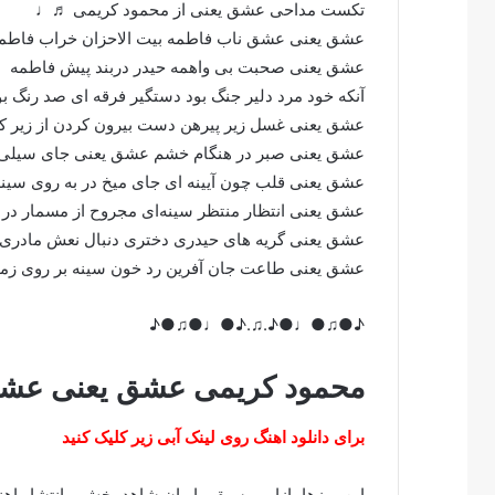
تکست مداحی عشق یعنی از محمود کریمی ♬♩
عشق یعنی عشق ناب فاطمه بیت الاحزان خراب فاط
عشق یعنی صحبت بی ‌واهمه حیدر دربند پیش فاطمه
آنکه خود مرد دلیر جنگ بود دستگیر فرقه ای صد رنگ
عشق یعنی غسل زیر پیرهن دست بیرون کردن از زیر
عشق یعنی صبر در هنگام خشم عشق یعنی جای سیل
عشق یعنی قلب چون آیینه ای جای میخ در به روی سی
عشق یعنی انتظار منتظر سینه‌ای مجروح از مسمار د
عشق یعنی گریه های حیدری دختری دنبال نعش مادر
عشق یعنی طاعت جان آفرین رد خون سینه بر روی ز
♪●♫●♩●♪.♫.♪●♩●♫●♪
محمود کریمی عشق یعنی عشق
برای دانلود اهنگ روی لینک آبی زیر کلیک کنید
این روزها بازار موسیقی ایران شاهد پخش و انتشار ا