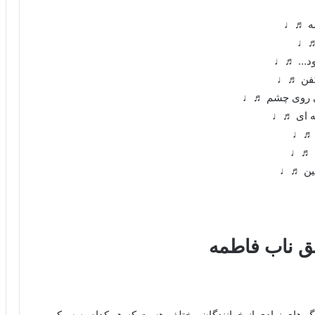
مه ♬♩
 ♬♩
 بود… ♬♩
 کفن ♬♩
ی روی چشم ♬♩
نه ای ♬♩
ر ♬♩
ی ♬♩
مین ♬♩
 ناب فاطمه
هنگ های زیادی از خوانندگان مختلف هست که هر کدام به سبکی