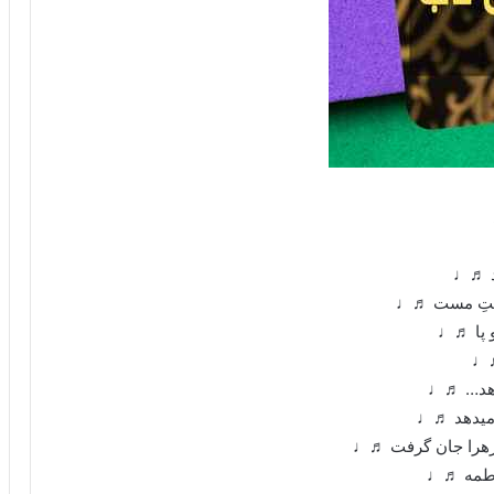
ود ♬♩
مستِ مست ♬♩
و پا ♬♩
♬♩
دهد… ♬♩
 میدهد ♬♩
زهرا جان گرفت ♬♩
اطمه ♬♩