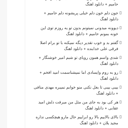
حامیم + دانلود اهنگ
جون دلم خون دلم خیلی پریشونه دلم حامیم +
دانلود اهنگ
دیوونه میدونی نمیتونم بدون تو یه روزم توی این
خونه بمونم حامیم + دانلود اهنگ
گفتم بد و خوب تقدیر دیگه نمیکنه با تو برام اصلا
فرقی علی خدابنده + دانلود اهنگ
شدی واسم همون رویای تو شبم امیر خوشنگار +
دانلود اهنگ
رو به روم وایسادی اما نمیشناسمت امید افخم +
دانلود اهنگ
بیبی بیبی تا بغل نکنی منو خوابم نمیبره مهدی منافی
+ دانلود اهنگ
هر کی بود به جای من مثل من میرفت دلش امید
عقابی + دانلود اهنگ
بالای بالاییم بالا رو ابراییم حال مارو هیچکسی نداره
مجید یلان + دانلود اهنگ