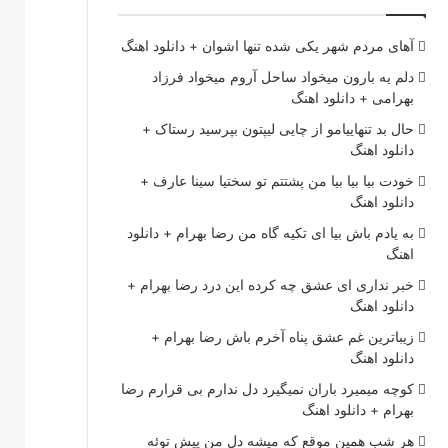
آهای مردم شهر یکی شده تنها اشوان + دانلود اهنگ
دلم یه بارون میخواد ساحل آروم میخواد فرزاد
بهرامی + دانلود اهنگ
حال بد تنهاییامو از چایی لیپتون بپرسید رستاک +
دانلود اهنگ
خودت بیا بیا بیا من پشتتم تو سختیا سینا عارف +
دانلود اهنگ
به یادم باش بیا ای تکیه گاه من رضا بهرام + دانلود
اهنگ
خبر نداری ای عشق چه کرده این درد رضا بهرام +
دانلود اهنگ
زیباترین غم عشق پناه آخرم باش رضا بهرام +
دانلود اهنگ
کوچه میمیرد باران نمیگیرد دل ندارم بی قرارم رضا
بهرام + دانلود اهنگ
هر شب همین موقع که میشه دل من پیش توئه