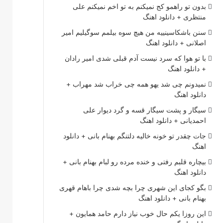
بدون تو راهمو کج نمیکنم به تو اخم نمیکنم علی
منتظری + دانلود اهنگ
سنن باشکاسینییه من هیچ سوه بیلمم سوگیلیم امیر
اصلانی + دانلود اهنگ
با تو هوا که سرد نیست آدم قبلی شدی امیر رادان
+ دانلود اهنگ
نمیدونم چی شد یهو همه چی خراب شد مهراب +
دانلود اهنگ
سیگار و پشت سیگار قسه و گرد دیوار علی
احمدیانی + دانلود اهنگ
جات چقدر تو خونه خالیه دلتنگم بهنام بانی + دانلود
اهنگ
بیچاره قلبم رفتی و خنده مرده رو لبام بهنام بانی +
دانلود اهنگ
بگو کجای این شهری چرا بچه شدی چرا باهام قهری
بهنام بانی + دانلود اهنگ
این روزا یکم حال خوب نیاز دارم حامد همایون +