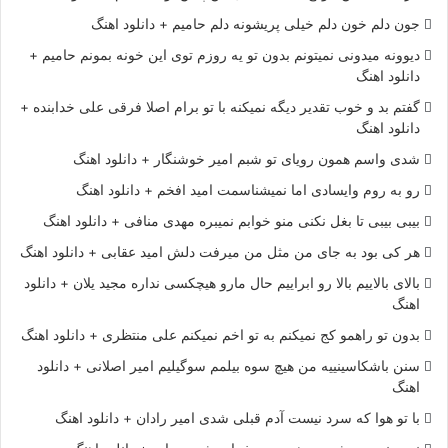
جون دلم خون دلم خیلی پریشونه دلم حامیم + دانلود اهنگ
دیوونه میدونی نمیتونم بدون تو یه روزم توی این خونه بمونم حامیم +
دانلود اهنگ
گفتم بد و خوب تقدیر دیگه نمیکنه با تو برام اصلا فرقی علی خدابنده +
دانلود اهنگ
شدی واسم همون رویای تو شبم امیر خوشنگار + دانلود اهنگ
رو به روم وایسادی اما نمیشناسمت امید افخم + دانلود اهنگ
بیبی بیبی تا بغل نکنی منو خوابم نمیبره مهدی منافی + دانلود اهنگ
هر کی بود به جای من مثل من میرفت دلش امید عقابی + دانلود اهنگ
بالای بالاییم بالا رو ابراییم حال مارو هیچکسی نداره مجید یلان + دانلود
اهنگ
بدون تو راهمو کج نمیکنم به تو اخم نمیکنم علی منتظری + دانلود اهنگ
سنن باشکاسینییه من هیچ سوه بیلمم سوگیلیم امیر اصلانی + دانلود
اهنگ
با تو هوا که سرد نیست آدم قبلی شدی امیر رادان + دانلود اهنگ