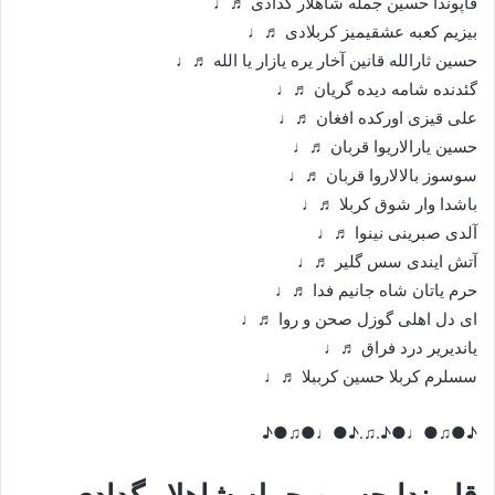
قاپوندا حسین جمله شاهلار گدادی ♬♩
بیزیم کعبه عشقیمیز کربلادی ♬♩
حسین ثارالله قانین آخار یره یازار یا الله ♬♩
گئدنده شامه دیده گریان ♬♩
علی قیزی اورکده افغان ♬♩
حسین یارالاریوا قربان ♬♩
سوسوز بالالاروا قربان ♬♩
باشدا وار شوق کربلا ♬♩
آلدی صبرینی نینوا ♬♩
آتش ایندی سس گلیر ♬♩
حرم یاتان شاه جانیم فدا ♬♩
ای دل اهلی گوزل صحن و روا ♬♩
یاندیریر درد فراق ♬♩
سسلرم کربلا حسین کرببلا ♬♩
♪●♫●♩●♪.♫.♪●♩●♫●♪