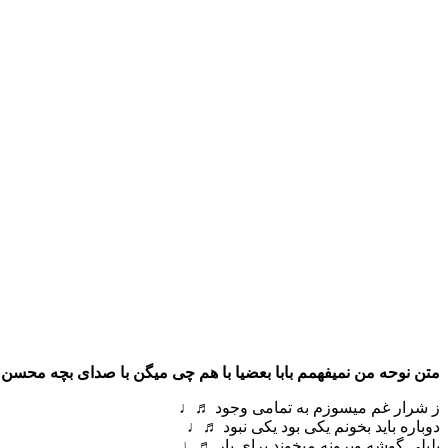
متن نوحه من نمیفهمم بابا بعضیا با هم چی میگن با صدای بچه محسن
ز شرار غم میسوزم به تمامی وجود ♬♩
دوباره باید بخونم یکی بود یکی نبود ♬♩
بلبلی گوشه ویرونه میخوند برای یار ♬♩