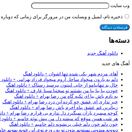
وب‌ سایت
ذخیره نام، ایمیل و وبسایت من در مرورگر برای زمانی که دوباره 
دسته‌ها
دانلود آهنگ جدید
آهنگ های جدید
آهای مردم شهر یکی شده تنها اشوان + دانلود اهنگ
دلم یه بارون میخواد ساحل آروم میخواد فرزاد بهرامی + دانلود 
حال بد تنهاییامو از چایی لیپتون بپرسید رستاک + دانلود اهنگ
خودت بیا بیا بیا من پشتتم تو سختیا سینا عارف + دانلود اهنگ
به یادم باش بیا ای تکیه گاه من رضا بهرام + دانلود اهنگ
خبر نداری ای عشق چه کرده این درد رضا بهرام + دانلود اهنگ
زیباترین غم عشق پناه آخرم باش رضا بهرام + دانلود اهنگ
کوچه میمیرد باران نمیگیرد دل ندارم بی قرارم رضا بهرام + دانل
هر شب همین موقع که میشه دل من پیش توئه حامیم + دانلود ا
جون دلم خون دلم خیلی پریشونه دلم حامیم + دانلود اهنگ
دیوونه میدونی نمیتونم بدون تو یه روزم توی این خونه بمونم حام