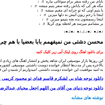
بابای من رفته سفر برام سوغاتی بیاره ♬♩
مگه هر کی که باباش رفته سفر یتیم میشه ♬♩
یا یتیم اونی که تو خرابه ای مقیم میشه ♬♩
اینجا با زخمِ زبون آتیش به دلها میزنن ♬♩
اینجا رسمشون بده بچه یتیمو میزنن ♬♩
بر مشامم میرسد هر لحظه بوی کربلا ♬♩
♪●♫●♩●♪.♫.♪●♩●♫●♪
محسن دشتی من نمیفهمم بابا بعضیا با هم چی
برای دانلود اهنگ روی لینک آبی زیر کلیک کنید
این روزها بازار موسیقی ایران شاهد پخش و انتشار اهنگ های زیادی 
بالاخره پس از مدت‌ها انتظار خواننده دوست داشتنی موسیقی کشورم
به امید موفقیت این خواننده دوست داشتنی. امیدواریم از شنیدن این ق
دانلود نوحه شاه بی لشکرم قاسم فدای تو محمود کریمی + 
دانلود نوحه دنیای من آقای من اللهم اجعل محیای عبدالرضا 
نوشته های مشابه