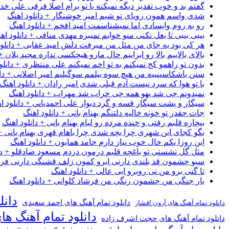
گفتم بد و خوب تقدیر دیگه نمیکنه با تو برام اصلا فرقی علی خداب
شدی واسم همون رویای تو شبم امیر خوشنگار + دانلود اهنگ
رو به روم وایسادی اما نمیشناسمت امید افخم + دانلود اهنگ
بیبی بیبی تا بغل نکنی منو خوابم نمیبره مهدی منافی + دانلود اه
هر کی بود به جای من مثل من میرفت دلش امید عقابی + دانلود
بالای بالاییم بالا رو ابراییم حال مارو هیچکسی نداره مجید یلان +
بدون تو راهمو کج نمیکنم به تو اخم نمیکنم علی منتظری + دانلو
سنن باشکاسینییه من هیچ سوه بیلمم سوگیلیم امیر اصلانی + دان
با تو هوا که سرد نیست آدم قبلی شدی امیر رادان + دانلود اهنگ
نمیدونم چی شد یهو همه چی خراب شد مهراب + دانلود اهنگ
سیگار و پشت سیگار قسه و گرد دیوار علی احمدیانی + دانلود ا
جات چقدر تو خونه خالیه دلتنگم بهنام بانی + دانلود اهنگ
بیچاره قلبم رفتی و خنده مرده رو لبام بهنام بانی + دانلود اهنگ
بگو کجای این شهری چرا بچه شدی چرا باهام قهری بهنام بانی + 
این روزا یکم حال خوب نیاز دارم حامد همایون + دانلود اهنگ
مثل گل نشستی تو باغچه قلبم درمون دردم مسعود صادقلو + دان
سیو چشمون قد بلندی دارنی ابرو کمون زلف قشنگی دارنی فرشاد
تا گنی برو من تی روبرو ابی عالی + دانلود اهنگ
یار جنگی من چشمون رنگی من فرشاد کلوانی + دانلود اهنگ
دانل
دانلود تمام آهنگ های احمد سعیدی
دانلود تمام آهنگ های آرون افشار
دانلود تمام آهنگ ها
دانلود تمام آهنگ های حجت اشرف زاده