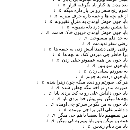
بعد مدت ها کنار بابا بگرفته قرار ♬♩
تموم رنج سفر رو برا یار داره میگه ♬♩
از غم بچه ها و عمه داره حرف میزنه ♬♩
بابا جون خوش اومدی به منزلِ فقیرونه ♬♩
بیا بنشین بشنو درد دله یتیمونه ♬♩
بابا جون خوش اومدی قربون خاک قدمت ♬♩
به خدا دلم میسوخت ♬♩
رفتی سفر ندیدمت ♬♩
وقتی رفتی دشمنا آتیش زدن به خیمه ها ♬♩
برا خاطر چی میزدن کتک به بچه ها ♬♩
بابا جون بین همه عممونو خیلی زدن ♬♩
باباجون منو ببین ♬♩
به صورتم سیلی زدن ♬♩
باباجون دردت به جونم ♬♩
هر کی صورتم رو دیده میگه چون زهرا شده ♬♩
صورت مادرِ تو آخه مگه چطور شده ♬♩
بابا جون داداش علی رو به کجا بردی بابا ♬♩
بچه ها میگن اونو پیش خدا بردی بابا ♬♩
بابا جون به من بگو بر سر تو چی اومده ♬♩
داداشم علی اکبر برا چی نیومده ♬♩
من نمیفهمم بابا بعضیا با هم چی میگن ♬♩
همه بم میگن یتیم بابا یتیم به کی میگن ♬♩
بابا من بابام زندس ♬♩