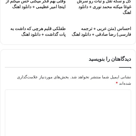
گل و سکه نقل و نبات رو سرش
وقتی بهم فکر میکنی حس میکنم از
غوغا میکنه محمد نوری + دانلود
اینجا امیر عظیمی + دانلود اهنگ
اهنگ
احساس (متن عربی + ترجمه
طفلکی قلبم هرچی که داشت به
فارسی) رضا صادقی + دانلود اهنگ
پات گذاشت + دانلود اهنگ
دیدگاهتان را بنویسید
نشانی ایمیل شما منتشر نخواهد شد.
بخش‌های موردنیاز علامت‌گذاری
شده‌اند
*
د
ی
د
گ
ا