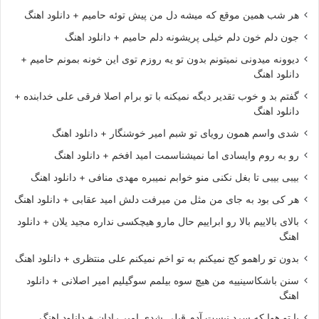
هر شب همین موقع که میشه دل من پیش توئه حامیم + دانلود اهنگ
جون دلم خون دلم خیلی پریشونه دلم حامیم + دانلود اهنگ
دیوونه میدونی نمیتونم بدون تو یه روزم توی این خونه بمونم حامیم +
دانلود اهنگ
گفتم بد و خوب تقدیر دیگه نمیکنه با تو برام اصلا فرقی علی خدابنده +
دانلود اهنگ
شدی واسم همون رویای تو شبم امیر خوشنگار + دانلود اهنگ
رو به روم وایسادی اما نمیشناسمت امید افخم + دانلود اهنگ
بیبی بیبی تا بغل نکنی منو خوابم نمیبره مهدی منافی + دانلود اهنگ
هر کی بود به جای من مثل من میرفت دلش امید عقابی + دانلود اهنگ
بالای بالاییم بالا رو ابراییم حال مارو هیچکسی نداره مجید یلان + دانلود
اهنگ
بدون تو راهمو کج نمیکنم به تو اخم نمیکنم علی منتظری + دانلود اهنگ
سنن باشکاسینییه من هیچ سوه بیلمم سوگیلیم امیر اصلانی + دانلود
اهنگ
با تو هوا که سرد نیست آدم قبلی شدی امیر رادان + دانلود اهنگ