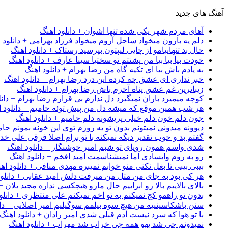
آهنگ های جدید
آهای مردم شهر یکی شده تنها اشوان + دانلود اهنگ
دلم یه بارون میخواد ساحل آروم میخواد فرزاد بهرامی + دانلود 
حال بد تنهاییامو از چایی لیپتون بپرسید رستاک + دانلود اهنگ
خودت بیا بیا بیا من پشتتم تو سختیا سینا عارف + دانلود اهنگ
به یادم باش بیا ای تکیه گاه من رضا بهرام + دانلود اهنگ
خبر نداری ای عشق چه کرده این درد رضا بهرام + دانلود اهنگ
زیباترین غم عشق پناه آخرم باش رضا بهرام + دانلود اهنگ
کوچه میمیرد باران نمیگیرد دل ندارم بی قرارم رضا بهرام + دانل
هر شب همین موقع که میشه دل من پیش توئه حامیم + دانلود ا
جون دلم خون دلم خیلی پریشونه دلم حامیم + دانلود اهنگ
دیوونه میدونی نمیتونم بدون تو یه روزم توی این خونه بمونم حام
گفتم بد و خوب تقدیر دیگه نمیکنه با تو برام اصلا فرقی علی خداب
شدی واسم همون رویای تو شبم امیر خوشنگار + دانلود اهنگ
رو به روم وایسادی اما نمیشناسمت امید افخم + دانلود اهنگ
بیبی بیبی تا بغل نکنی منو خوابم نمیبره مهدی منافی + دانلود اه
هر کی بود به جای من مثل من میرفت دلش امید عقابی + دانلود
بالای بالاییم بالا رو ابراییم حال مارو هیچکسی نداره مجید یلان +
بدون تو راهمو کج نمیکنم به تو اخم نمیکنم علی منتظری + دانلو
سنن باشکاسینییه من هیچ سوه بیلمم سوگیلیم امیر اصلانی + دان
با تو هوا که سرد نیست آدم قبلی شدی امیر رادان + دانلود اهنگ
نمیدونم چی شد یهو همه چی خراب شد مهراب + دانلود اهنگ