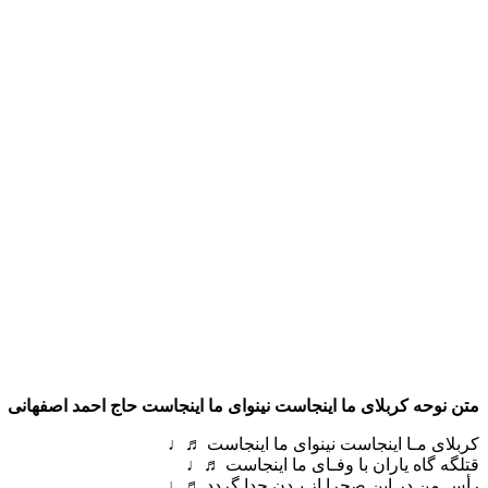
متن نوحه کربلای ما اینجاست نینوای ما اینجاست حاج احمد اصفهانی
کربلای مـا اینجاست نینوای ما اینجاست ♬♩
قتلگه گاه یاران با وفـای ما اینجاست ♬♩
رأس من در این صحرا از بـدن جدا گردد ♬♩