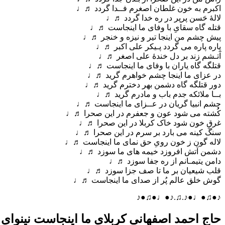
اکبرم به خون غلطان اصغرم فــدا گردد ♬♩
لالۀ حَسن پرپر در ره خدا گردد ♬♩
قتله گاه سقایِ با وفای ما اینجاست ♬♩
پیش چشم من اینجا تیر و نیزه و خنجر ♬♩
پاره پاره می گردد پـیکر علی اکبر ♬♩
آتـشم زند بر دل خندۀ علی اصغر ♬♩
قتلگه گاه یاران با وفای ما اینجاست ♬♩
در عزای ما اینجا چشم خواهرم گرید ♬♩
دور قتلگه گاه دشمن بهر دخترم گرید ♬♩
بــا ملائکه جدم باب و مادرم گرید ♬♩
چشم انبیا گریان در عــزای ما اینجاست ♬♩
کُشته می شود عون و جعفرم در این صحرا ♬♩
غرقِ خون شود خاک کربلا در این صحرا ♬♩
سنگ کینه می بارد بر سرم در این صحرا ♬♩
لاله گون ز خون رویِ حق نمای ما اینجاست ♬♩
دشمن آتش افروزد خیمه های ما سوزد ♬♩
دامن یتیمـانم از ره جفا سوزد ♬♩
قلب شیعیان بر ما تا صف جزا سوزد ♬♩
گوش خلق عالم پُر از صدای ما اینجاست ♬♩
♪●♫●♩●♪.♫.♪●♩●♫●♪
حاج احمد اصفهانی کربلای ما اینجاست نینوای 