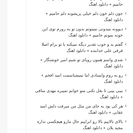
حامیم + دانلود اهنگ
جون دلم خون دلم خیلی پریشونه دلم حامیم +
دانلود اهنگ
دیوونه میدونی نمیتونم بدون تو یه روزم توی این
خونه بمونم حامیم + دانلود اهنگ
گفتم بد و خوب تقدیر دیگه نمیکنه با تو برام اصلا
فرقی علی خدابنده + دانلود اهنگ
شدی واسم همون رویای تو شبم امیر خوشنگار +
دانلود اهنگ
رو به روم وایسادی اما نمیشناسمت امید افخم +
دانلود اهنگ
بیبی بیبی تا بغل نکنی منو خوابم نمیبره مهدی منافی
+ دانلود اهنگ
هر کی بود به جای من مثل من میرفت دلش امید
عقابی + دانلود اهنگ
بالای بالاییم بالا رو ابراییم حال مارو هیچکسی نداره
مجید یلان + دانلود اهنگ