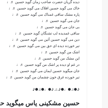
دیده گریان حضرت صاحب زمان گوید حسین ♬♩
خاک می گوید حسین افلاک می گوید حسین ♬♩
پاره مشک ساقی غمناک می گوید حسین ♬♩
جان می گوید حسین ♬♩
بی جان می گوید حسین ♬♩
ساقی غمدیده لب تشنگان گوید حسین ♬♩
دین می گوید حسین آئین می گوید حسین ♬♩
تیر خورده دیده ای حق بین می گوید حسین ♬♩
اشک من گوید حسین ♬♩
این مشک من گوید حسین ♬♩
در غم او دیده پر اشک من گوید حسین ♬♩
جان میگوید حسین ایمان می گوید حسین ♬♩
تیر خورده غرق خون چشمان من گوید حسین ♬♩
♪●♫●♩●♪.♫.♪●♩●♫●♪
حسین مشکینی یاس میگوید ح