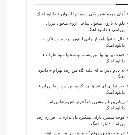
آهای مردم شهر یکی شده تنها اشوان + دانلود اهنگ
دلم یه بارون میخواد ساحل آروم میخواد فرزاد
بهرامی + دانلود اهنگ
حال بد تنهاییامو از چایی لیپتون بپرسید رستاک +
دانلود اهنگ
خودت بیا بیا بیا من پشتتم تو سختیا سینا عارف +
دانلود اهنگ
به یادم باش بیا ای تکیه گاه من رضا بهرام + دانلود
اهنگ
خبر نداری ای عشق چه کرده این درد رضا بهرام +
دانلود اهنگ
زیباترین غم عشق پناه آخرم باش رضا بهرام +
دانلود اهنگ
کوچه میمیرد باران نمیگیرد دل ندارم بی قرارم رضا
بهرام + دانلود اهنگ
هر شب همین موقع که میشه دل من پیش توئه