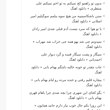
بدون تو راهمو کج نمیکنم به تو اخم نمیکنم علی
منتظری + دانلود اهنگ
سنن باشکاسینییه من هیچ سوه بیلمم سوگیلیم امیر
اصلانی + دانلود اهنگ
با تو هوا که سرد نیست آدم قبلی شدی امیر رادان
+ دانلود اهنگ
نمیدونم چی شد یهو همه چی خراب شد مهراب +
دانلود اهنگ
سیگار و پشت سیگار قسه و گرد دیوار علی
احمدیانی + دانلود اهنگ
جات چقدر تو خونه خالیه دلتنگم بهنام بانی + دانلود
اهنگ
بیچاره قلبم رفتی و خنده مرده رو لبام بهنام بانی +
دانلود اهنگ
بگو کجای این شهری چرا بچه شدی چرا باهام قهری
بهنام بانی + دانلود اهنگ
این روزا یکم حال خوب نیاز دارم حامد همایون +