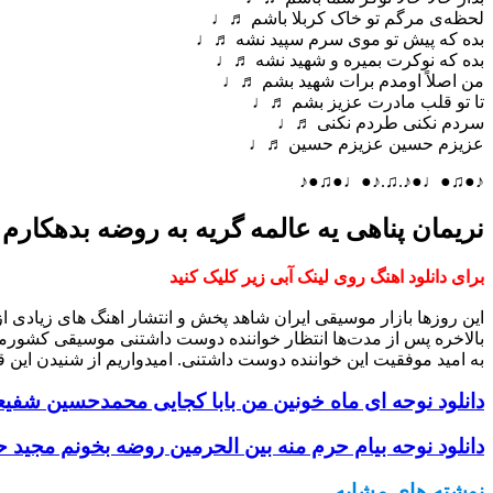
لحظه‌ی مرگم تو خاک کربلا باشم ♬♩
بده که پیش تو موی سرم سپید نشه ♬♩
بده که نوکرت بمیره و شهید نشه ♬♩
من اصلاً اومدم برات شهید بشم ♬♩
تا تو قلب مادرت عزیز بشم ♬♩
سردم نکنی طردم نکنی ♬♩
عزیزم حسین عزیزم حسین ♬♩
♪●♫●♩●♪.♫.♪●♩●♫●♪
نریمان پناهی یه عالمه گریه به روضه بدهکارم
برای دانلود اهنگ روی لینک آبی زیر کلیک کنید
این روزها بازار موسیقی ایران شاهد پخش و انتشار اهنگ های زیادی 
بالاخره پس از مدت‌ها انتظار خواننده دوست داشتنی موسیقی کشورم
به امید موفقیت این خواننده دوست داشتنی. امیدواریم از شنیدن این ق
دانلود نوحه ای ماه خونین من بابا کجایی محمدحسین شفیعی
دانلود نوحه بیام حرم منه بین الحرمین روضه بخونم مجید ح
نوشته های مشابه