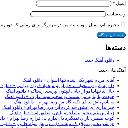
ایمیل
*
وب‌ سایت
ذخیره نام، ایمیل و وبسایت من در مرورگر برای زمانی که دوباره 
دسته‌ها
دانلود آهنگ جدید
آهنگ های جدید
آهای مردم شهر یکی شده تنها اشوان + دانلود اهنگ
دلم یه بارون میخواد ساحل آروم میخواد فرزاد بهرامی + دانلود 
حال بد تنهاییامو از چایی لیپتون بپرسید رستاک + دانلود اهنگ
خودت بیا بیا بیا من پشتتم تو سختیا سینا عارف + دانلود اهنگ
به یادم باش بیا ای تکیه گاه من رضا بهرام + دانلود اهنگ
خبر نداری ای عشق چه کرده این درد رضا بهرام + دانلود اهنگ
زیباترین غم عشق پناه آخرم باش رضا بهرام + دانلود اهنگ
کوچه میمیرد باران نمیگیرد دل ندارم بی قرارم رضا بهرام + دانل
هر شب همین موقع که میشه دل من پیش توئه حامیم + دانلود ا