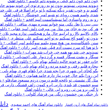
جون دلم خون دلم خیلی پریشونه دلم حامیم + دانلود اهنگ
دیوونه میدونی نمیتونم بدون تو یه روزم توی این خونه بمونم حام
گفتم بد و خوب تقدیر دیگه نمیکنه با تو برام اصلا فرقی علی خداب
شدی واسم همون رویای تو شبم امیر خوشنگار + دانلود اهنگ
رو به روم وایسادی اما نمیشناسمت امید افخم + دانلود اهنگ
بیبی بیبی تا بغل نکنی منو خوابم نمیبره مهدی منافی + دانلود اه
هر کی بود به جای من مثل من میرفت دلش امید عقابی + دانلود
بالای بالاییم بالا رو ابراییم حال مارو هیچکسی نداره مجید یلان +
بدون تو راهمو کج نمیکنم به تو اخم نمیکنم علی منتظری + دانلو
سنن باشکاسینییه من هیچ سوه بیلمم سوگیلیم امیر اصلانی + دان
با تو هوا که سرد نیست آدم قبلی شدی امیر رادان + دانلود اهنگ
نمیدونم چی شد یهو همه چی خراب شد مهراب + دانلود اهنگ
سیگار و پشت سیگار قسه و گرد دیوار علی احمدیانی + دانلود ا
جات چقدر تو خونه خالیه دلتنگم بهنام بانی + دانلود اهنگ
بیچاره قلبم رفتی و خنده مرده رو لبام بهنام بانی + دانلود اهنگ
بگو کجای این شهری چرا بچه شدی چرا باهام قهری بهنام بانی + 
این روزا یکم حال خوب نیاز دارم حامد همایون + دانلود اهنگ
مثل گل نشستی تو باغچه قلبم درمون دردم مسعود صادقلو + دان
سیو چشمون قد بلندی دارنی ابرو کمون زلف قشنگی دارنی فرشاد
تا گنی برو من تی روبرو ابی عالی + دانلود اهنگ
یار جنگی من چشمون رنگی من فرشاد کلوانی + دانلود اهنگ
دانل
دانلود تمام آهنگ های احمد سعیدی
دانلود تمام آهنگ های آرون افشار