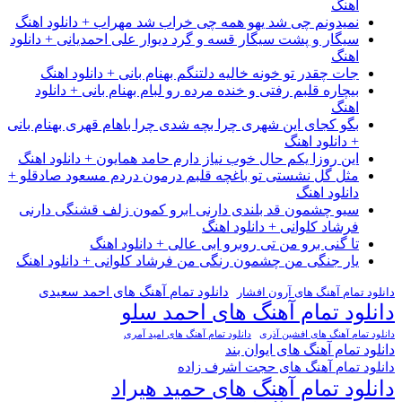
اهنگ
نمیدونم چی شد یهو همه چی خراب شد مهراب + دانلود اهنگ
سیگار و پشت سیگار قسه و گرد دیوار علی احمدیانی + دانلود
اهنگ
جات چقدر تو خونه خالیه دلتنگم بهنام بانی + دانلود اهنگ
بیچاره قلبم رفتی و خنده مرده رو لبام بهنام بانی + دانلود
اهنگ
بگو کجای این شهری چرا بچه شدی چرا باهام قهری بهنام بانی
+ دانلود اهنگ
این روزا یکم حال خوب نیاز دارم حامد همایون + دانلود اهنگ
مثل گل نشستی تو باغچه قلبم درمون دردم مسعود صادقلو +
دانلود اهنگ
سیو چشمون قد بلندی دارنی ابرو کمون زلف قشنگی دارنی
فرشاد کلوانی + دانلود اهنگ
تا گنی برو من تی روبرو ابی عالی + دانلود اهنگ
یار جنگی من چشمون رنگی من فرشاد کلوانی + دانلود اهنگ
دانلود تمام آهنگ های احمد سعیدی
دانلود تمام آهنگ های آرون افشار
دانلود تمام آهنگ های احمد سلو
دانلود تمام آهنگ های افشین آذری
دانلود تمام آهنگ های امید آمری
دانلود تمام آهنگ های ایوان بند
دانلود تمام آهنگ های حجت اشرف زاده
دانلود تمام آهنگ های حمید هیراد