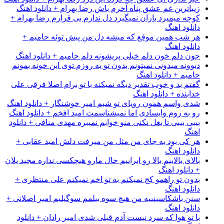
زیباترین غم عشق پناه آخرم باش رضا بهرام + دانلود اهنگ
کوچه میمیرد باران نمیگیرد دل ندارم بی قرارم رضا بهرام +
دانلود اهنگ
هر شب همین موقع که میشه دل من پیش توئه حامیم +
دانلود اهنگ
جون دلم خون دلم خیلی پریشونه دلم حامیم + دانلود اهنگ
دیوونه میدونی نمیتونم بدون تو یه روزم توی این خونه بمونم
حامیم + دانلود اهنگ
گفتم بد و خوب تقدیر دیگه نمیکنه با تو برام اصلا فرقی علی
خدابنده + دانلود اهنگ
شدی واسم همون رویای تو شبم امیر خوشنگار + دانلود اهنگ
رو به روم وایسادی اما نمیشناسمت امید افخم + دانلود اهنگ
بیبی بیبی تا بغل نکنی منو خوابم نمیبره مهدی منافی + دانلود
اهنگ
هر کی بود به جای من مثل من میرفت دلش امید عقابی +
دانلود اهنگ
بالای بالاییم بالا رو ابراییم حال مارو هیچکسی نداره مجید یلان
+ دانلود اهنگ
بدون تو راهمو کج نمیکنم به تو اخم نمیکنم علی منتظری +
دانلود اهنگ
سنن باشکاسینییه من هیچ سوه بیلمم سوگیلیم امیر اصلانی +
دانلود اهنگ
با تو هوا که سرد نیست آدم قبلی شدی امیر رادان + دانلود