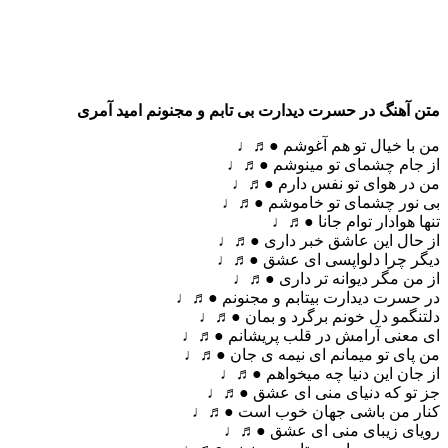
متن آهنگ در حسرت دیدارت بی تابم و مجنونم امید آمری
من با خیال تو هم آغوشم ●♬♩
از جام چشمای تو مینوشم ●♬♩
من در هوای تو نفس دارم ●♬♩
بی نور چشمای تو خاموشم ●♬♩
تنها هوادار توام جانا ●♬♩
از حال این عاشق خبر داری ●♬♩
دیگر چرا دلواپسی ای عشق ●♬♩
از من مگر دیوانه تر داری ●♬♩
در حسرت دیدارت بیتابم و مجنونم ●♬♩
دلتنگمو دل خونم برگرد و بمان ●♬♩
ای معنی آرامش در قلب پریشانم ●♬♩
من پای تو میمانم ای نیمه ی جان ●♬♩
از جان این دنیا چه میخواهم ●♬♩
جز تو که دنیای منی ای عشق ●♬♩
کنار من باشی جهان خوب است ●♬♩
رویای زیبای منی ای عشق ●♬♩