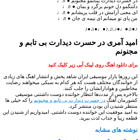
در حسرت دیدارت بیتابمو مجنونم ●♬♩
دلتنگمو دل خونم برگرد و بمان ●♬♩
ای معنی آرامش در قلب پریشانم ●♬♩
من پای تو میمانم ای نیمه ی جان ●♬♩
♪●♫●♩●♪.♫.♪●♩●♫●♪
امید آمری در حسرت دیدارت بی تابم و
مجنونم
برای دانلود اهنگ روی لینک آبی زیر کلیک کنید
این روزها بازار موسیقی ایران شاهد پخش و انتشار اهنگ های زیادی
از خوانندگان مختلف هست که هر کدام به سبکی میخواهند رضایت
مخاطبین و هوادارانشان را جلب کنند.
بالاخره پس از مدت‌ها انتظار خواننده دوست داشتنی موسیقی
کشورمان آهنگ
در حسرت دیدارت بی تابم و مجنونم
را که خیلی ها
منتظر شنیدن آن بودن منتشر کرد.
به امید موفقیت این خواننده دوست داشتنی. امیدواریم از شنیدن این
قطعه زیبا و جذاب لذت ببرید.
نوشته های مشابه