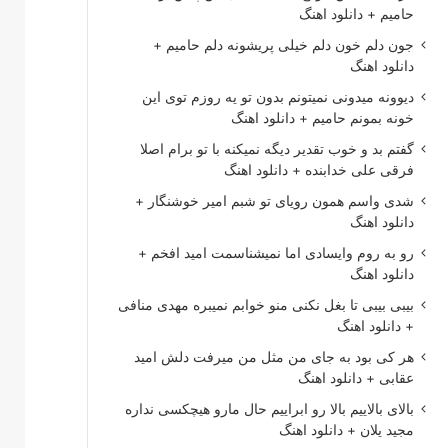
حامیم + دانلود اهنگ
جون دلم خون دلم خیلی پریشونه دلم حامیم +
دانلود اهنگ
دیوونه میدونی نمیتونم بدون تو یه روزم توی این
خونه بمونم حامیم + دانلود اهنگ
گفتم بد و خوب تقدیر دیگه نمیکنه با تو برام اصلا
فرقی علی خدابنده + دانلود اهنگ
شدی واسم همون رویای تو شبم امیر خوشنگار +
دانلود اهنگ
رو به روم وایسادی اما نمیشناسمت امید افخم +
دانلود اهنگ
بیبی بیبی تا بغل نکنی منو خوابم نمیبره مهدی منافی
+ دانلود اهنگ
هر کی بود به جای من مثل من میرفت دلش امید
عقابی + دانلود اهنگ
بالای بالاییم بالا رو ابراییم حال مارو هیچکسی نداره
مجید یلان + دانلود اهنگ