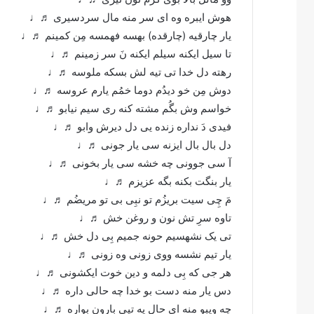
هوش ایبره وه ای سر منه مال سردسیری ♬♩
یار چارقیه (چارقده) بهسه فهمسه مِن کمینم ♬♩
تا سیل ایکنه سیلم ایکنه نَ سر زمینم ♬♩
رهته دل خدا تی تیه لش بسکه ملوسه ♬♩
دوش مِن خو دیدُم دوما خمُم یارم عروسه ♬♩
خواسم وش بگُم مشته کنه ری سیم نیابو ♬♩
فیدی دَ نداره زنده یی دل دیرش وابو ♬♩
دل بال بال ایزنه سی یار جونی ♬♩
آ سی جوونی چه خشه سی یار بخونی ♬♩
یار بنگت بکنه بگه عزیزم ♬♩
مَ چِی سیت بریزُم تو نبِی بی تو مریضُم ♬♩
تاوه سرِ تش نون و روغن خش ♬♩
تی یک نشهسیم حونه جمیم بِی دل خش ♬♩
یار تیم نشسه ووی زونی وه زونی ♬♩
هر جی که بِی دلمه و دین خوت ایکشونی ♬♩
دس یار منه دست بو خدا چه حالی داره ♬♩
چه ویبو منه ای حال یه تپی بارون بواره ♬♩