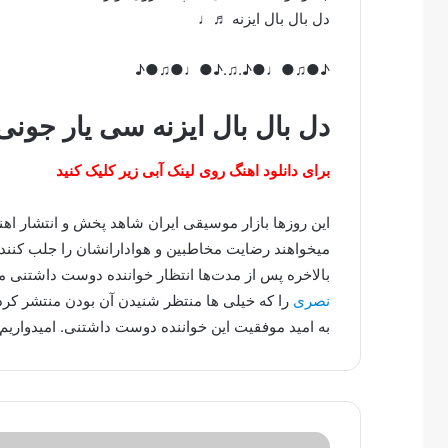
دل بال بال ایزنه ♬♩
♪●♫●♩●♪.♫.♪●♩●♫●♪
دل بال بال ایزنه سی یار جونی
برای دانلود اهنگ روی لینک آبی زیر کلیک کنید
این روزها بازار موسیقی ایران شاهد پخش و انتشار ا
میخواهند رضایت مخاطبین و هوادارانشان را جلب کنند.
بالاخره پس از مدت‌ها انتظار خواننده دوست داشتنی
نصری
را که خیلی ها منتظر شنیدن آن بودن منتشر کرد
به امید موفقیت این خواننده دوست داشتنی. امیدواریم 