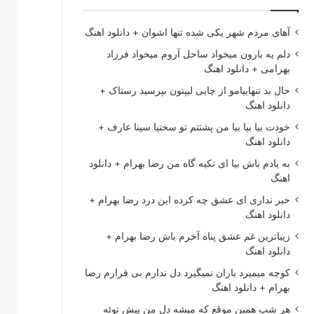
آهای مردم شهر یکی شده تنها اشوان + دانلود اهنگ
دلم یه بارون میخواد ساحل آروم میخواد فرزاد
بهرامی + دانلود اهنگ
حال بد تنهاییامو از چایی لیپتون بپرسید رستاک +
دانلود اهنگ
خودت بیا بیا بیا من پشتتم تو سختیا سینا عارف +
دانلود اهنگ
به یادم باش بیا ای تکیه گاه من رضا بهرام + دانلود
اهنگ
خبر نداری ای عشق چه کرده این درد رضا بهرام +
دانلود اهنگ
زیباترین غم عشق پناه آخرم باش رضا بهرام +
دانلود اهنگ
کوچه میمیرد باران نمیگیرد دل ندارم بی قرارم رضا
بهرام + دانلود اهنگ
هر شب همین موقع که میشه دل من پیش توئه