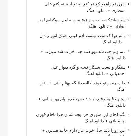
بدون تو راهمو کج نمیکنم به تو اخم نمیکنم علی
منتظری + دانلود اهنگ
سنن باشکاسینییه من هیچ سوه بیلمم سوگیلیم امیر
اصلانی + دانلود اهنگ
با تو هوا که سرد نیست آدم قبلی شدی امیر رادان
+ دانلود اهنگ
نمیدونم چی شد یهو همه چی خراب شد مهراب +
دانلود اهنگ
سیگار و پشت سیگار قسه و گرد دیوار علی
احمدیانی + دانلود اهنگ
جات چقدر تو خونه خالیه دلتنگم بهنام بانی + دانلود
اهنگ
بیچاره قلبم رفتی و خنده مرده رو لبام بهنام بانی +
دانلود اهنگ
بگو کجای این شهری چرا بچه شدی چرا باهام قهری
بهنام بانی + دانلود اهنگ
این روزا یکم حال خوب نیاز دارم حامد همایون +