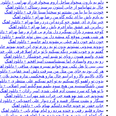
دلم یه بارون میخواد ساحل آروم میخواد فرزاد بهرامی + دانلود 
حال بد تنهاییامو از چایی لیپتون بپرسید رستاک + دانلود اهنگ
خودت بیا بیا بیا من پشتتم تو سختیا سینا عارف + دانلود اهنگ
به یادم باش بیا ای تکیه گاه من رضا بهرام + دانلود اهنگ
خبر نداری ای عشق چه کرده این درد رضا بهرام + دانلود اهنگ
زیباترین غم عشق پناه آخرم باش رضا بهرام + دانلود اهنگ
کوچه میمیرد باران نمیگیرد دل ندارم بی قرارم رضا بهرام + دانل
هر شب همین موقع که میشه دل من پیش توئه حامیم + دانلود ا
جون دلم خون دلم خیلی پریشونه دلم حامیم + دانلود اهنگ
دیوونه میدونی نمیتونم بدون تو یه روزم توی این خونه بمونم حام
گفتم بد و خوب تقدیر دیگه نمیکنه با تو برام اصلا فرقی علی خداب
شدی واسم همون رویای تو شبم امیر خوشنگار + دانلود اهنگ
رو به روم وایسادی اما نمیشناسمت امید افخم + دانلود اهنگ
بیبی بیبی تا بغل نکنی منو خوابم نمیبره مهدی منافی + دانلود اه
هر کی بود به جای من مثل من میرفت دلش امید عقابی + دانلود
بالای بالاییم بالا رو ابراییم حال مارو هیچکسی نداره مجید یلان +
بدون تو راهمو کج نمیکنم به تو اخم نمیکنم علی منتظری + دانلو
سنن باشکاسینییه من هیچ سوه بیلمم سوگیلیم امیر اصلانی + دان
با تو هوا که سرد نیست آدم قبلی شدی امیر رادان + دانلود اهنگ
نمیدونم چی شد یهو همه چی خراب شد مهراب + دانلود اهنگ
سیگار و پشت سیگار قسه و گرد دیوار علی احمدیانی + دانلود ا
جات چقدر تو خونه خالیه دلتنگم بهنام بانی + دانلود اهنگ
بیچاره قلبم رفتی و خنده مرده رو لبام بهنام بانی + دانلود اهنگ
بگو کجای این شهری چرا بچه شدی چرا باهام قهری بهنام بانی + 