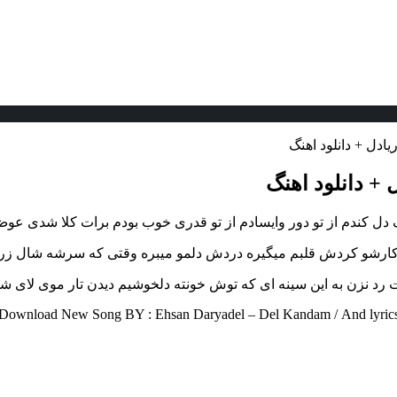
یادل + دانلود اهنگ
 + دانلود اهنگ
 دل کندم از تو دور وایسادم از تو قدری خوب بودم برات کلا شدی عوض
کارشو کردش قلبم میگیره دردش دلمو میبره وقتی که سرشه شال ز
رد نزن به این سینه ای که توش خونته دلخوشیم دیدن تار موی لای شو
Download New Song BY : Ehsan Daryadel – Del Kandam /
And lyric