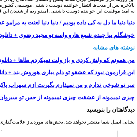
بالاخره پس از مدت‌ها انتظار خواننده دوست داشتنی موسیقی کشورم
به امید موفقیت این خواننده دوست داشتنی. امیدواریم از شنیدن این ق
دنیا دنیا ما دل به کی داده بودیم / دنیا دنیا لعنت به مرام
خوشگلم بیا چیدم شمع هارو واسه تو مجید رضوی + دانلود
نوشته های مشابه
من همونم كه ولش كردى و باز ولت نميكردم طاها + دانلود
این قرارمون نبود که عشقو تو دلم بیاری هوروش بند + دانل
سر تو شوخی ندارم و من نمیذارم بگیرنت ازم سهراب پاکزاد
چیزی نمیمونه از عشقت چیزی نمیمونه از حس تو سیروان 
دیدگاهتان را بنویسید
نشانی ایمیل شما منتشر نخواهد شد.
بخش‌های موردنیاز علامت‌گذاری 