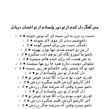
متن آهنگ دل کندم از تو دور وایسادم از تو احسان دریادل
دست رد نزن به این سینه ای که توش خونته ●♬♩
دلخوشیم دیدن تار موی لای شونته ●♬♩
دلتنگی دست من برای لمس گونته ●♬♩
از من تو خسته شدی تنها بودن بهونته ●♬♩
پاشو بیا اینورو نگاه کن تو هم دلت میگیره ●♬♩
یه نفر هست که برای خنده هاتم میمیره ●♬♩
شلوغی دوست نداره همه جا رو تنها میشینه ●♬♩
خود تو که نیستی ولی عکساتو هر روز میبینه ●♬♩
دل کندم از تو دور وایسادم از تو ●♬♩
قدری خوب بودم برات کلا شدی عوض تو ●♬♩
آخر کارشو کردش قلبم میگیره دردش ●♬♩
دلمو میبره وقتی که سرشه شال زردش ●♬♩
دل کندم از تو دور وایسادم از تو ●♬♩
قدری خوب بودم برات کلا شدی عوض تو ●♬♩
آخر کارشو کردش قلبم میگیره دردش ●♬♩
دلمو میبره وقتی که سرشه شال زردش ●♬♩