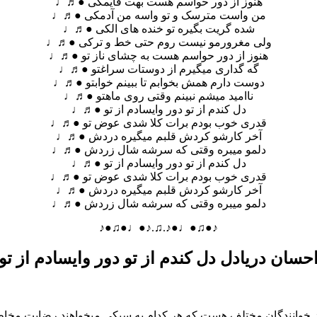
هنوز از دور حواسم هست بهت قایمکی ●♬♩
من واست مترسک و تو واسه من آدمکی ●♬♩
شده گریت بگیره تو خنده های الکی ●♬♩
ولی مغرورمو نیست روم حتی خط و ترکی ●♬♩
هنوز از دور حواسم هست به چشای ناز تو ●♬♩
گه گداری میگیرم از دوستات سراغتو ●♬♩
دوست دارم همش بخوابم تا ببینم خوابتو ●♬♩
ناامید میشم نبینم وقتی روی ماهتو ●♬♩
دل کندم از تو دور وایسادم از تو ●♬♩
قدری خوب بودم برات کلا شدی عوض تو ●♬♩
آخر کارشو کردش قلبم میگیره دردش ●♬♩
دلمو میبره وقتی که سرشه شال زردش ●♬♩
دل کندم از تو دور وایسادم از تو ●♬♩
قدری خوب بودم برات کلا شدی عوض تو ●♬♩
آخر کارشو کردش قلبم میگیره دردش ●♬♩
دلمو میبره وقتی که سرشه شال زردش ●♬♩
♪●♫●♩●♪.♫.♪●♩●♫●♪
حسان دریادل دل کندم از تو دور وایسادم از تو
از خوانندگان مختلف هست که هر کدام به سبکی میخواهند رضایت مخاطب