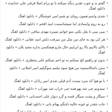
گفتم بد و خوب تقدیر دیگه نمیکنه با تو برام اصلا فرقی علی خدابنده +
دانلود اهنگ
شدی واسم همون رویای تو شبم امیر خوشنگار + دانلود اهنگ
رو به روم وایسادی اما نمیشناسمت امید افخم + دانلود اهنگ
بیبی بیبی تا بغل نکنی منو خوابم نمیبره مهدی منافی + دانلود اهنگ
هر کی بود به جای من مثل من میرفت دلش امید عقابی + دانلود اهنگ
بالای بالاییم بالا رو ابراییم حال مارو هیچکسی نداره مجید یلان + دانلود
اهنگ
بدون تو راهمو کج نمیکنم به تو اخم نمیکنم علی منتظری + دانلود اهنگ
سنن باشکاسینییه من هیچ سوه بیلمم سوگیلیم امیر اصلانی + دانلود
اهنگ
با تو هوا که سرد نیست آدم قبلی شدی امیر رادان + دانلود اهنگ
نمیدونم چی شد یهو همه چی خراب شد مهراب + دانلود اهنگ
سیگار و پشت سیگار قسه و گرد دیوار علی احمدیانی + دانلود اهنگ
جات چقدر تو خونه خالیه دلتنگم بهنام بانی + دانلود اهنگ
بیچاره قلبم رفتی و خنده مرده رو لبام بهنام بانی + دانلود اهنگ