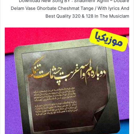
Download New Song BY : Shadmehr Aghili – Dobare
Delam Vase Ghorbate Cheshmat Tange / With lyrics And
Best Quality 320 & 128 In The Musiclam