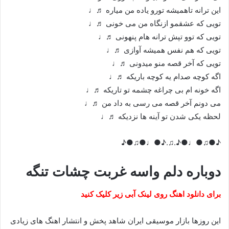
این ترانه تاهمیشه تورو یاده من میاره ♬♩
تویی که عشقمو ازنگاه من می خونی ♬♩
تویی که توو تپش ترانه هام پنهونی ♬♩
تویی که هم نفس همیشه آوازی ♬♩
تویی که آخر قصه منو میدونی ♬♩
اگه کوچه صدام یه کوچه باریکه ♬♩
اگه خونه ام بی چراغه چشمه تو تاریکه ♬♩
می دونم آخر قصه می رسی به داد من ♬♩
لحظه یکی شدن تو آینه ها نزدیکه ♬♩
♪●♫●♩●♪.♫.♪●♩●♫●♪
دوباره دلم واسه غربت چشات تنگه
برای دانلود اهنگ روی لینک آبی زیر کلیک کنید
این روزها بازار موسیقی ایران شاهد پخش و انتشار اهنگ های زیادی