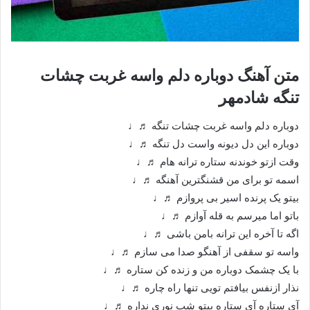
متن آهنگ دوباره دلم واسه غربت چشات
تنگه شادمهر
دوباره دلم واسه غربت چشات تنگه ♬♩
دوباره این دل دیونه واست دل تنگه ♬♩
وقت ازتو خوندنه ستاره ترانه هام ♬♩
اسمه تو برای من قشنگترین آهنگه ♬♩
بیتو یک پرنده اسیر بی پروازم ♬♩
باتو اما میرسم به قله آوازم ♬♩
اگه تا آخره این ترانه بامن باشی ♬♩
واسه تو سقفی از آهنگو صدا می سازم ♬♩
با یک چشمک دوباره من و زنده کن ستاره ♬♩
نذار ازنفس بیافتم تویی تنها راه چاره ♬♩
آی ستاره آی ستاره بیتو شب نوری نداره ♬♩