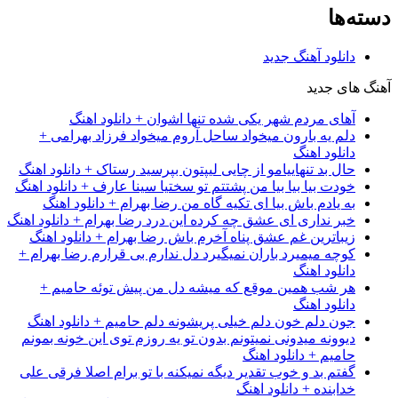
دسته‌ها
دانلود آهنگ جدید
آهنگ های جدید
آهای مردم شهر یکی شده تنها اشوان + دانلود اهنگ
دلم یه بارون میخواد ساحل آروم میخواد فرزاد بهرامی +
دانلود اهنگ
حال بد تنهاییامو از چایی لیپتون بپرسید رستاک + دانلود اهنگ
خودت بیا بیا بیا من پشتتم تو سختیا سینا عارف + دانلود اهنگ
به یادم باش بیا ای تکیه گاه من رضا بهرام + دانلود اهنگ
خبر نداری ای عشق چه کرده این درد رضا بهرام + دانلود اهنگ
زیباترین غم عشق پناه آخرم باش رضا بهرام + دانلود اهنگ
کوچه میمیرد باران نمیگیرد دل ندارم بی قرارم رضا بهرام +
دانلود اهنگ
هر شب همین موقع که میشه دل من پیش توئه حامیم +
دانلود اهنگ
جون دلم خون دلم خیلی پریشونه دلم حامیم + دانلود اهنگ
دیوونه میدونی نمیتونم بدون تو یه روزم توی این خونه بمونم
حامیم + دانلود اهنگ
گفتم بد و خوب تقدیر دیگه نمیکنه با تو برام اصلا فرقی علی
خدابنده + دانلود اهنگ