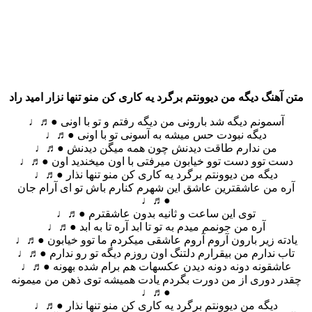
متن آهنگ دیگه من دیوونتم برگرد یه کاری کن منو تنها نزار امید راد
آسمونم دیگه شد بارونی من دیگه رفتم و تو با اونی ●♬♩
دیگه نبودت حس میشه به آسونی تو با اونی ●♬♩
من ندارم طاقت دیدنش چون همه میگن دیدنش ●♬♩
دست توو دست توو خیابون میرفتی با اون میخندید اون ●♬♩
دیگه من دیوونتم برگرد یه کاری کن منو تنها نذار ●♬♩
آره من عاشقترین عاشق این شهرم کنارم باش تو ای آرام جان
●♬♩
توی این ساعت و ثانیه بدون عاشقترم ●♬♩
آره من جونمم میدم به تو تا ابد آره تا به ابد ●♬♩
یادته زیر بارون آروم آروم عاشقی میکردم ما توو خیابون ●♬♩
تاب ندارم من بیقرارم دلتنگ اون روزم دیگه تو رو ندارم ●♬♩
عاشقونه دونه دونه دیدن عکسهات هم برام شده بهونه ●♬♩
چقدر دوری از من دورت بگردم یادت همیشه توی ذهن من میمونه
●♬♩
دیگه من دیوونتم برگرد یه کاری کن منو تنها نذار ●♬♩