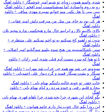
شدی واسم همون رویای تو شبم امیر خوشنگار + دانلود اهنگ
رو به روم وایسادی اما نمیشناسمت امید افخم + دانلود اهنگ
بیبی بیبی تا بغل نکنی منو خوابم نمیبره مهدی منافی + دانلود
اهنگ
هر کی بود به جای من مثل من میرفت دلش امید عقابی +
دانلود اهنگ
بالای بالاییم بالا رو ابراییم حال مارو هیچکسی نداره مجید یلان
+ دانلود اهنگ
بدون تو راهمو کج نمیکنم به تو اخم نمیکنم علی منتظری +
دانلود اهنگ
سنن باشکاسینییه من هیچ سوه بیلمم سوگیلیم امیر اصلانی +
دانلود اهنگ
با تو هوا که سرد نیست آدم قبلی شدی امیر رادان + دانلود
اهنگ
نمیدونم چی شد یهو همه چی خراب شد مهراب + دانلود اهنگ
سیگار و پشت سیگار قسه و گرد دیوار علی احمدیانی + دانلود
اهنگ
جات چقدر تو خونه خالیه دلتنگم بهنام بانی + دانلود اهنگ
بیچاره قلبم رفتی و خنده مرده رو لبام بهنام بانی + دانلود
اهنگ
بگو کجای این شهری چرا بچه شدی چرا باهام قهری بهنام بانی
+ دانلود اهنگ
این روزا یکم حال خوب نیاز دارم حامد همایون + دانلود اهنگ
مثل گل نشستی تو باغچه قلبم درمون دردم مسعود صادقلو +