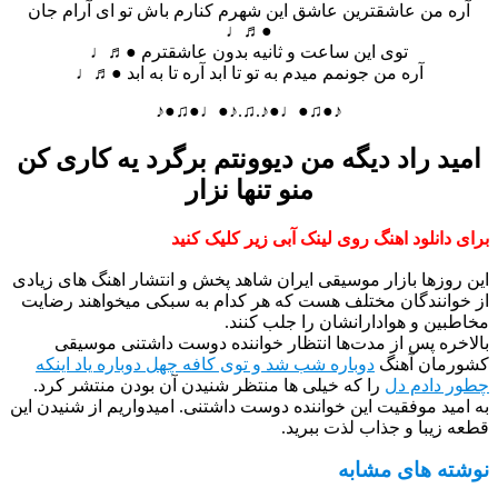
آره من عاشقترین عاشق این شهرم کنارم باش تو ای آرام جان
●♬♩
توی این ساعت و ثانیه بدون عاشقترم ●♬♩
آره من جونمم میدم به تو تا ابد آره تا به ابد ●♬♩
♪●♫●♩●♪.♫.♪●♩●♫●♪
امید راد دیگه من دیوونتم برگرد یه کاری کن
منو تنها نزار
برای دانلود اهنگ روی لینک آبی زیر کلیک کنید
این روزها بازار موسیقی ایران شاهد پخش و انتشار اهنگ های زیادی
از خوانندگان مختلف هست که هر کدام به سبکی میخواهند رضایت
مخاطبین و هوادارانشان را جلب کنند.
بالاخره پس از مدت‌ها انتظار خواننده دوست داشتنی موسیقی
کشورمان آهنگ
دوباره شب شد و توی کافه چهل دوباره یاد اینکه
چطور دادم دل
را که خیلی ها منتظر شنیدن آن بودن منتشر کرد.
به امید موفقیت این خواننده دوست داشتنی. امیدواریم از شنیدن این
قطعه زیبا و جذاب لذت ببرید.
نوشته های مشابه