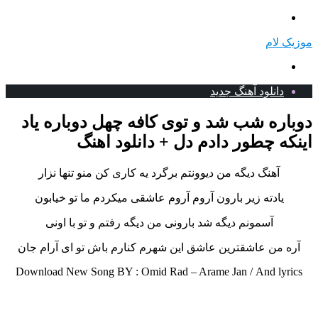
منو
موزیک لام
جستجو
برای
دانلود آهنگ جدید
دوباره شب شد و توی کافه چهل دوباره یاد
اینکه چطور دادم دل + دانلود اهنگ
آهنگ دیگه من دیوونتم برگرد یه کاری کن منو تنها نزار
یادته زیر بارون آروم آروم عاشقی میکردم ما تو خیابون
آسمونم دیگه شد بارونی من دیگه رفتم و تو با اونی
آره من عاشقترین عاشق این شهرم کنارم باش تو ای آرام جان
Download New Song BY : Omid Rad – Arame Jan /
And lyrics