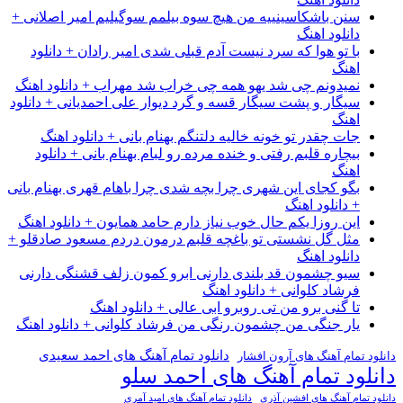
سنن باشکاسینییه من هیچ سوه بیلمم سوگیلیم امیر اصلانی +
دانلود اهنگ
با تو هوا که سرد نیست آدم قبلی شدی امیر رادان + دانلود
اهنگ
نمیدونم چی شد یهو همه چی خراب شد مهراب + دانلود اهنگ
سیگار و پشت سیگار قسه و گرد دیوار علی احمدیانی + دانلود
اهنگ
جات چقدر تو خونه خالیه دلتنگم بهنام بانی + دانلود اهنگ
بیچاره قلبم رفتی و خنده مرده رو لبام بهنام بانی + دانلود
اهنگ
بگو کجای این شهری چرا بچه شدی چرا باهام قهری بهنام بانی
+ دانلود اهنگ
این روزا یکم حال خوب نیاز دارم حامد همایون + دانلود اهنگ
مثل گل نشستی تو باغچه قلبم درمون دردم مسعود صادقلو +
دانلود اهنگ
سیو چشمون قد بلندی دارنی ابرو کمون زلف قشنگی دارنی
فرشاد کلوانی + دانلود اهنگ
تا گنی برو من تی روبرو ابی عالی + دانلود اهنگ
یار جنگی من چشمون رنگی من فرشاد کلوانی + دانلود اهنگ
دانلود تمام آهنگ های احمد سعیدی
دانلود تمام آهنگ های آرون افشار
دانلود تمام آهنگ های احمد سلو
دانلود تمام آهنگ های افشین آذری
دانلود تمام آهنگ های امید آمری