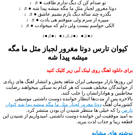
تو صدام کن ک دیگ ندارم طاقت ●♬♩
دوتا مغرور لجباز مثل ما مگه میشه پیدا شه ●♬♩
بگذره چند ساله دیگ بازم بشیم عاشق ●♬♩
میپره از سرم ولی میوفتم هی یادت ●♬♩
الکی حواسم نیست ولی دلم که میخوادت ●♬♩
♪●♫●♩●♪.♫.♪●♩●♫●♪
کیوان تارس دوتا مغرور لجباز مثل ما مگه
میشه پیدا شه
برای دانلود اهنگ روی لینک آبی زیر کلیک کنید
این روزها بازار موسیقی ایران شاهد پخش و انتشار اهنگ های زیادی
از خوانندگان مختلف هست که هر کدام به سبکی میخواهند رضایت
مخاطبین و هوادارانشان را جلب کنند.
بالاخره پس از مدت‌ها انتظار خواننده دوست داشتنی موسیقی
کشورمان آهنگ
دوتا مغرور لجباز مثل ما مگه میشه پیدا شه کیوان
تارس
را که خیلی ها منتظر شنیدن آن بودن منتشر کرد.
به امید موفقیت این خواننده دوست داشتنی. امیدواریم از شنیدن این
قطعه زیبا و جذاب لذت ببرید.
نوشته های مشابه