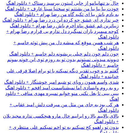
حال بد تنهاییامو از چایی لیپتون بپرسید رستاک + دانلود اهنگ
خودت بیا بیا بیا من پشتتم تو سختیا سینا عارف + دانلود اهنگ
به یادم باش بیا ای تکیه گاه من رضا بهرام + دانلود اهنگ
خبر نداری ای عشق چه کرده این درد رضا بهرام + دانلود اهنگ
زیباترین غم عشق پناه آخرم باش رضا بهرام + دانلود اهنگ
کوچه میمیرد باران نمیگیرد دل ندارم بی قرارم رضا بهرام +
دانلود اهنگ
هر شب همین موقع که میشه دل من پیش توئه حامیم +
دانلود اهنگ
جون دلم خون دلم خیلی پریشونه دلم حامیم + دانلود اهنگ
دیوونه میدونی نمیتونم بدون تو یه روزم توی این خونه بمونم
حامیم + دانلود اهنگ
گفتم بد و خوب تقدیر دیگه نمیکنه با تو برام اصلا فرقی علی
خدابنده + دانلود اهنگ
شدی واسم همون رویای تو شبم امیر خوشنگار + دانلود اهنگ
رو به روم وایسادی اما نمیشناسمت امید افخم + دانلود اهنگ
بیبی بیبی تا بغل نکنی منو خوابم نمیبره مهدی منافی + دانلود
اهنگ
هر کی بود به جای من مثل من میرفت دلش امید عقابی +
دانلود اهنگ
بالای بالاییم بالا رو ابراییم حال مارو هیچکسی نداره مجید یلان
+ دانلود اهنگ
بدون تو راهمو کج نمیکنم به تو اخم نمیکنم علی منتظری +
دانلود اهنگ