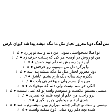
متن آهنگ دوتا مغرور لجباز مثل ما مگه میشه پیدا شه کیوان تارس
تو اصلا نمیخواستی بمونی من دلم واسه تو پر زد ●♬♩
من تو روش در اومدم هر کی که پشتت حرف زد ●♬♩
این نبود رسمش نه دلم نبود حقش ●♬♩
بیا برگرد دل من میمونه رو حرفش ●♬♩
دوتا مغرور لجباز مثل ما مگه میشه پیدا شه ●♬♩
بگذره چند ساله دیگ بازم بشیم عاشق ●♬♩
میپره از سرم ولی میوفتم هی یادت ●♬♩
الکی حواسم نیست ولی دلم که میخوادت ●♬♩
میبینی نیستیو عکست و میبوسم واسه تو که غمی نیست ●♬♩
برو راحت من خلم از تویه قلبم که نمیری ●♬♩
شدی از تنم میخوایی چیرو بگیری ●♬♩
نیستی واست تو خیالم چشم میزارم ببین میشمرم تا صد ●♬♩
شده بچه دلم زود میایی ذوغ میکنه واست ●♬♩