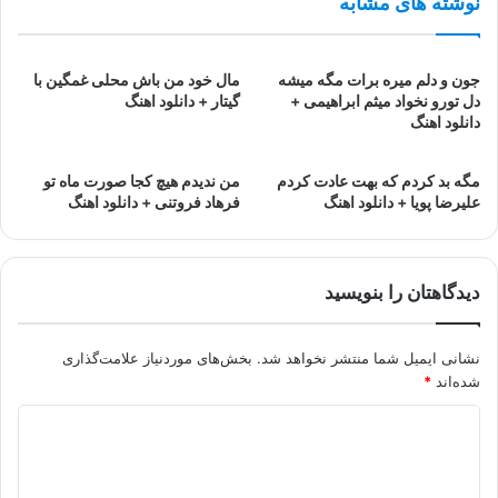
نوشته های مشابه
جون و دلم میره برات مگه میشه
مال خود من باش محلی غمگین با
دل تورو نخواد میثم ابراهیمی +
گیتار + دانلود اهنگ
دانلود اهنگ
مگه بد کردم که بهت عادت کردم
من ندیدم هیچ کجا صورت ماه تو
علیرضا پویا + دانلود اهنگ
فرهاد فروتنی + دانلود اهنگ
دیدگاهتان را بنویسید
نشانی ایمیل شما منتشر نخواهد شد.
بخش‌های موردنیاز علامت‌گذاری
شده‌اند
*
د
ی
د