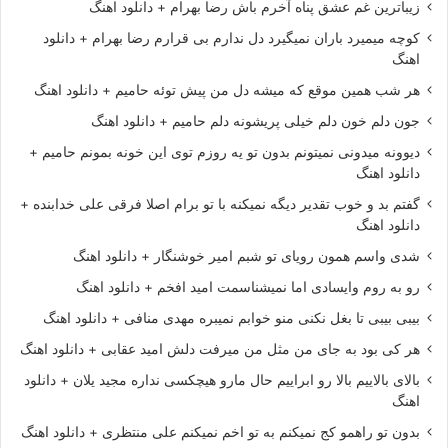
زیباترین غم عشق پناه آخرم باش رضا بهرام + دانلود اهنگ
کوچه میمیرد باران نمیگیرد دل ندارم بی قرارم رضا بهرام + دانلود
اهنگ
هر شب همین موقع که میشه دل من پیش توئه حامیم + دانلود اهنگ
جون دلم خون دلم خیلی پریشونه دلم حامیم + دانلود اهنگ
دیوونه میدونی نمیتونم بدون تو یه روزم توی این خونه بمونم حامیم +
دانلود اهنگ
گفتم بد و خوب تقدیر دیگه نمیکنه با تو برام اصلا فرقی علی خدابنده +
دانلود اهنگ
شدی واسم همون رویای تو شبم امیر خوشنگار + دانلود اهنگ
رو به روم وایسادی اما نمیشناسمت امید افخم + دانلود اهنگ
بیبی بیبی تا بغل نکنی منو خوابم نمیبره مهدی منافی + دانلود اهنگ
هر کی بود به جای من مثل من میرفت دلش امید عقابی + دانلود اهنگ
بالای بالاییم بالا رو ابراییم حال مارو هیچکسی نداره مجید یلان + دانلود
اهنگ
بدون تو راهمو کج نمیکنم به تو اخم نمیکنم علی منتظری + دانلود اهنگ