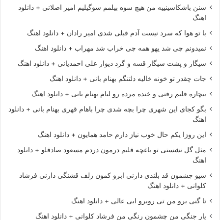
سنن باشکاسینییه من هیچ سوه بیلمم سوگیلیم امیر اصلانی + دانلود
اهنگ
با تو هوا که سرد نیست آدم قبلی شدی امیر رادان + دانلود اهنگ
نمیدونم چی شد یهو همه چی خراب شد مهراب + دانلود اهنگ
سیگار و پشت سیگار قسه و گرد دیوار علی احمدیانی + دانلود اهنگ
جات چقدر تو خونه خالیه دلتنگم بهنام بانی + دانلود اهنگ
بیچاره قلبم رفتی و خنده مرده رو لبام بهنام بانی + دانلود اهنگ
بگو کجای این شهری چرا بچه شدی چرا باهام قهری بهنام بانی + دانلود
اهنگ
این روزا یکم حال خوب نیاز دارم حامد همایون + دانلود اهنگ
مثل گل نشستی تو باغچه قلبم درمون دردم مسعود صادقلو + دانلود
اهنگ
سیو چشمون قد بلندی دارنی ابرو کمون زلف قشنگی دارنی فرشاد
کلوانی + دانلود اهنگ
تا گنی برو من تی روبرو ابی عالی + دانلود اهنگ
یار جنگی من چشمون رنگی من فرشاد کلوانی + دانلود اهنگ