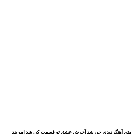
متن آهنگ دیدی چی شد آخرش عشق تو قسمت کی شد امو بند