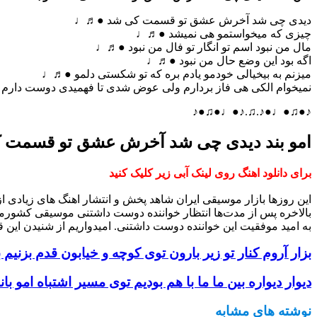
دیدی چی شد آخرش عشق تو قسمت کی شد ●♬♩
چیزی که میخواستمو هی نمیشد ●♬♩
مال من نبود اسم تو انگار تو فال من نبود ●♬♩
اگه بود این وضع حال من نبود ●♬♩
میزنم به بیخیالی خودمو یادم بره که تو شکستی دلمو ●♬♩
نمیخوام الکی هی فاز بردارم ولی عوض شدی تا فهمیدی دوست دار
♪●♫●♩●♪.♫.♪●♩●♫●♪
امو بند دیدی چی شد آخرش عشق تو قسمت 
برای دانلود اهنگ روی لینک آبی زیر کلیک کنید
این روزها بازار موسیقی ایران شاهد پخش و انتشار اهنگ های زیادی 
بالاخره پس از مدت‌ها انتظار خواننده دوست داشتنی موسیقی کشورم
به امید موفقیت این خواننده دوست داشتنی. امیدواریم از شنیدن این ق
بزار آروم کنار تو زیر بارون توی کوچه و خیابون قدم بزنیم ب
دیوار دیواره بین ما ما با هم بودیم توی مسیر اشتباه امو بان
نوشته های مشابه