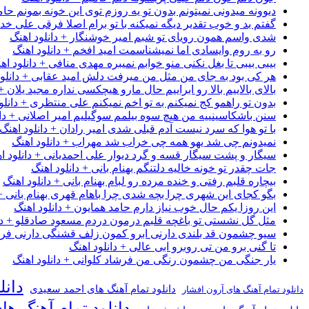
دیوونه میدونی نمیتونم بدون تو یه روزم توی این خونه بمونم حام
گفتم بد و خوب تقدیر دیگه نمیکنه با تو برام اصلا فرقی علی خداب
شدی واسم همون رویای تو شبم امیر خوشنگار + دانلود اهنگ
رو به روم وایسادی اما نمیشناسمت امید افخم + دانلود اهنگ
بیبی بیبی تا بغل نکنی منو خوابم نمیبره مهدی منافی + دانلود اه
هر کی بود به جای من مثل من میرفت دلش امید عقابی + دانلود
بالای بالاییم بالا رو ابراییم حال مارو هیچکسی نداره مجید یلان +
بدون تو راهمو کج نمیکنم به تو اخم نمیکنم علی منتظری + دانلو
سنن باشکاسینییه من هیچ سوه بیلمم سوگیلیم امیر اصلانی + دان
با تو هوا که سرد نیست آدم قبلی شدی امیر رادان + دانلود اهنگ
نمیدونم چی شد یهو همه چی خراب شد مهراب + دانلود اهنگ
سیگار و پشت سیگار قسه و گرد دیوار علی احمدیانی + دانلود ا
جات چقدر تو خونه خالیه دلتنگم بهنام بانی + دانلود اهنگ
بیچاره قلبم رفتی و خنده مرده رو لبام بهنام بانی + دانلود اهنگ
بگو کجای این شهری چرا بچه شدی چرا باهام قهری بهنام بانی + 
این روزا یکم حال خوب نیاز دارم حامد همایون + دانلود اهنگ
مثل گل نشستی تو باغچه قلبم درمون دردم مسعود صادقلو + دان
سیو چشمون قد بلندی دارنی ابرو کمون زلف قشنگی دارنی فرشاد
تا گنی برو من تی روبرو ابی عالی + دانلود اهنگ
یار جنگی من چشمون رنگی من فرشاد کلوانی + دانلود اهنگ
دانل
دانلود تمام آهنگ های احمد سعیدی
دانلود تمام آهنگ های آرون افشار
دانلود تمام آهنگ ها