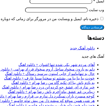
ایمیل
*
وب‌ سایت
ذخیره نام، ایمیل و وبسایت من در مرورگر برای زمانی که دوباره 
دسته‌ها
دانلود آهنگ جدید
آهنگ های جدید
آهای مردم شهر یکی شده تنها اشوان + دانلود اهنگ
دلم یه بارون میخواد ساحل آروم میخواد فرزاد بهرامی + دانلود 
حال بد تنهاییامو از چایی لیپتون بپرسید رستاک + دانلود اهنگ
خودت بیا بیا بیا من پشتتم تو سختیا سینا عارف + دانلود اهنگ
به یادم باش بیا ای تکیه گاه من رضا بهرام + دانلود اهنگ
خبر نداری ای عشق چه کرده این درد رضا بهرام + دانلود اهنگ
زیباترین غم عشق پناه آخرم باش رضا بهرام + دانلود اهنگ
کوچه میمیرد باران نمیگیرد دل ندارم بی قرارم رضا بهرام + دانل
هر شب همین موقع که میشه دل من پیش توئه حامیم + دانلود ا
جون دلم خون دلم خیلی پریشونه دلم حامیم + دانلود اهنگ