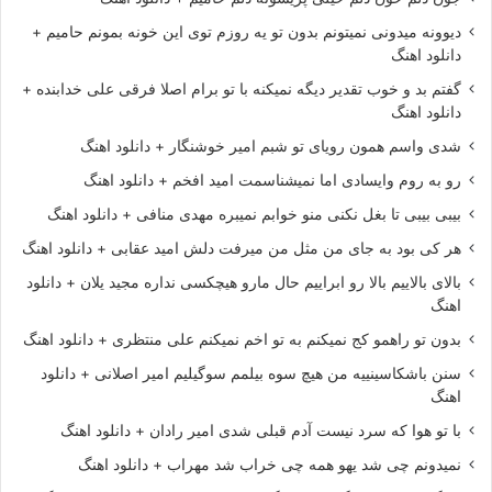
دیوونه میدونی نمیتونم بدون تو یه روزم توی این خونه بمونم حامیم +
دانلود اهنگ
گفتم بد و خوب تقدیر دیگه نمیکنه با تو برام اصلا فرقی علی خدابنده +
دانلود اهنگ
شدی واسم همون رویای تو شبم امیر خوشنگار + دانلود اهنگ
رو به روم وایسادی اما نمیشناسمت امید افخم + دانلود اهنگ
بیبی بیبی تا بغل نکنی منو خوابم نمیبره مهدی منافی + دانلود اهنگ
هر کی بود به جای من مثل من میرفت دلش امید عقابی + دانلود اهنگ
بالای بالاییم بالا رو ابراییم حال مارو هیچکسی نداره مجید یلان + دانلود
اهنگ
بدون تو راهمو کج نمیکنم به تو اخم نمیکنم علی منتظری + دانلود اهنگ
سنن باشکاسینییه من هیچ سوه بیلمم سوگیلیم امیر اصلانی + دانلود
اهنگ
با تو هوا که سرد نیست آدم قبلی شدی امیر رادان + دانلود اهنگ
نمیدونم چی شد یهو همه چی خراب شد مهراب + دانلود اهنگ