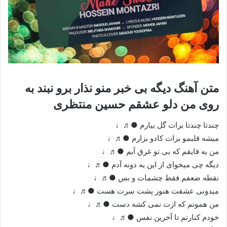
متن آهنگ دیگه بی خبر منو نذار برو نبند به
روی من دلو عشقم حسین منتظری
چندتا چندتا برات گل بیارم ●♬♩
میشه قلبمو برات کادو بزارم ●♬♩
من یه قایقم که بی تو غرق آبم ●♬♩
دیگه چی میخوای از این یه دونه آدم ●♬♩
نقطه ضعفم فقط چشمات و بس ●♬♩
میدونی عشقت‌ هنوز پشت سرت هست ●♬♩
من همونم که ازت نمی کشه دست ●♬♩
خودم کنارتم تا آخرین نفس ●♬♩