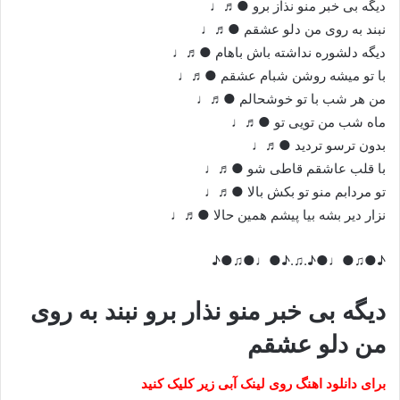
دیگه بی خبر منو نذاز برو ●♬♩
نبند به روی من دلو عشقم ●♬♩
دیگه دلشوره نداشته باش باهام ●♬♩
با تو میشه روشن شبام عشقم ●♬♩
من هر شب با تو خوشحالم ●♬♩
ماه شب من تویی تو ●♬♩
بدون ترسو تردید ●♬♩
با قلب عاشقم قاطی شو ●♬♩
تو مردابم منو تو بکش بالا ●♬♩
نزار دیر بشه بیا پیشم همین حالا ●♬♩
♪●♫●♩●♪.♫.♪●♩●♫●♪
دیگه بی خبر منو نذار برو نبند به روی
من دلو عشقم
برای دانلود اهنگ روی لینک آبی زیر کلیک کنید