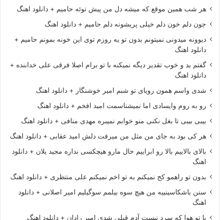
هر شب همین موقع که میشه دل من پیش توئه حامیم + دانلود اهنگ
جون دلم خون دلم خیلی پریشونه دلم حامیم + دانلود اهنگ
دیوونه میدونی نمیتونم بدون تو یه روزم توی این خونه بمونم حامیم +
دانلود اهنگ
گفتم بد و خوب تقدیر دیگه نمیکنه با تو برام اصلا فرقی علی خدابنده +
دانلود اهنگ
شدی واسم همون رویای تو شبم امیر خوشنگار + دانلود اهنگ
رو به روم وایسادی اما نمیشناسمت امید افخم + دانلود اهنگ
بیبی بیبی تا بغل نکنی منو خوابم نمیبره مهدی منافی + دانلود اهنگ
هر کی بود به جای من مثل من میرفت دلش امید عقابی + دانلود اهنگ
بالای بالاییم بالا رو ابراییم حال مارو هیچکسی نداره مجید یلان + دانلود
اهنگ
بدون تو راهمو کج نمیکنم به تو اخم نمیکنم علی منتظری + دانلود اهنگ
سنن باشکاسینییه من هیچ سوه بیلمم سوگیلیم امیر اصلانی + دانلود
اهنگ
با تو هوا که سرد نیست آدم قبلی شدی امیر رادان + دانلود اهنگ