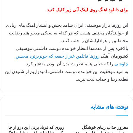
برای دانلود اهنگ روی لینک آبی زیر کلیک کنید
این روزها بازار موسیقی ایران شاهد پخش و انتشار اهنگ های زیادی
از خوانندگان مختلف هست که هر کدام به سبکی میخواهند رضایت
مخاطبین و هوادارانشان را جلب کنند.
بالاخره پس از مدت‌ها انتظار خواننده دوست داشتنی موسیقی
کشورمان آهنگ
روزها قاتلمن غیراز جمعه که خونریزتره محسن
چاوشی
را که خیلی ها منتظر شنیدن آن بودن منتشر کرد.
به امید موفقیت این خواننده دوست داشتنی. امیدواریم از شنیدن این
قطعه زیبا و جذاب لذت ببرید.
نوشته های مشابه
مغرور جذاب زیبای خوشگل
روزی که فریاد بزنی این درو از جا
چشمات درشته این قلبم تو مشتت
بکنی شایان اشراقی + دانلود اهنگ