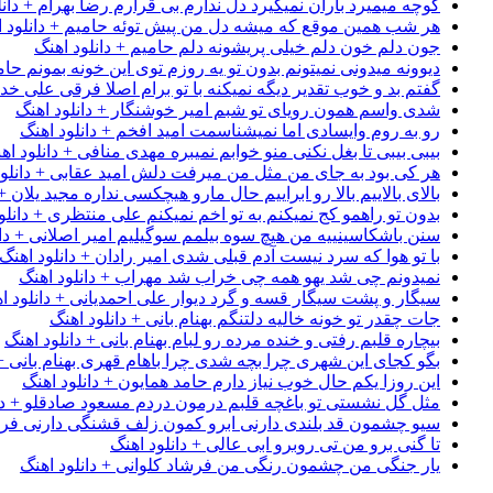
کوچه میمیرد باران نمیگیرد دل ندارم بی قرارم رضا بهرام + دانل
هر شب همین موقع که میشه دل من پیش توئه حامیم + دانلود ا
جون دلم خون دلم خیلی پریشونه دلم حامیم + دانلود اهنگ
دیوونه میدونی نمیتونم بدون تو یه روزم توی این خونه بمونم حام
گفتم بد و خوب تقدیر دیگه نمیکنه با تو برام اصلا فرقی علی خداب
شدی واسم همون رویای تو شبم امیر خوشنگار + دانلود اهنگ
رو به روم وایسادی اما نمیشناسمت امید افخم + دانلود اهنگ
بیبی بیبی تا بغل نکنی منو خوابم نمیبره مهدی منافی + دانلود اه
هر کی بود به جای من مثل من میرفت دلش امید عقابی + دانلود
بالای بالاییم بالا رو ابراییم حال مارو هیچکسی نداره مجید یلان +
بدون تو راهمو کج نمیکنم به تو اخم نمیکنم علی منتظری + دانلو
سنن باشکاسینییه من هیچ سوه بیلمم سوگیلیم امیر اصلانی + دان
با تو هوا که سرد نیست آدم قبلی شدی امیر رادان + دانلود اهنگ
نمیدونم چی شد یهو همه چی خراب شد مهراب + دانلود اهنگ
سیگار و پشت سیگار قسه و گرد دیوار علی احمدیانی + دانلود ا
جات چقدر تو خونه خالیه دلتنگم بهنام بانی + دانلود اهنگ
بیچاره قلبم رفتی و خنده مرده رو لبام بهنام بانی + دانلود اهنگ
بگو کجای این شهری چرا بچه شدی چرا باهام قهری بهنام بانی + 
این روزا یکم حال خوب نیاز دارم حامد همایون + دانلود اهنگ
مثل گل نشستی تو باغچه قلبم درمون دردم مسعود صادقلو + دان
سیو چشمون قد بلندی دارنی ابرو کمون زلف قشنگی دارنی فرشاد
تا گنی برو من تی روبرو ابی عالی + دانلود اهنگ
یار جنگی من چشمون رنگی من فرشاد کلوانی + دانلود اهنگ