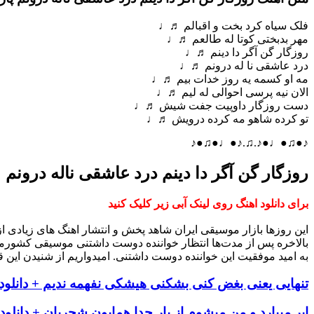
فلک سیاه کرد بخت و اقبالم ♬♩
مهر بدبختی کوتا له طالعم ♬♩
روزگار گن آگر دا دینم ♬♩
درد عاشقی نا له درونم ♬♩
مه او کسمه یه روز خدات بیم ♬♩
الان نیه پرسی احوالی له لیم ♬♩
دست روزگار داوپیت جفت شیش ♬♩
تو کرده شاهو مه کرده درویش ♬♩
♪●♫●♩●♪.♫.♪●♩●♫●♪
روزگار گن آگر دا دینم درد عاشقی ناله درونم
برای دانلود اهنگ روی لینک آبی زیر کلیک کنید
این روزها بازار موسیقی ایران شاهد پخش و انتشار اهنگ های زیادی 
بالاخره پس از مدت‌ها انتظار خواننده دوست داشتنی موسیقی کشورم
به امید موفقیت این خواننده دوست داشتنی. امیدواریم از شنیدن این ق
تنهایی یعنی بغض کنی بشکنی هیشکی نفهمه ندیم + دانلود
ابر میبارد و من میشوم از یار جدا همایون شجریان + دانلود