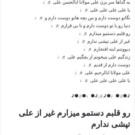
به گداها سر بزن علی مولانا ابالحسن علی ♬♩
یا علی علی علی علی ♬♩
نگاتو دوست دارم و من بچه هاتو دوست دارم و ♬♩
دنیا رو با تو دوست دارم و تا بی قرارم ♬♩
رو قلبم دستمو میذارم ♬♩
غیر از علی تپشی ندارم ♬♩
دیوونتم اینه افتخارم ♬♩
زندگیم علی میخونم از بچگیم علی ♬♩
دوست دارم از قدیم ♬♩
علی مولانا ابالرحیم علی ♬♩
یا علی علی علی علی ♬♩
♪●♫●♩●♪.♫.♪●♩●♫●♪
رو قلبم دستمو میزارم غیر از علی
تپشی ندارم