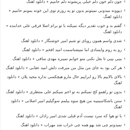
جون دلم خون دلم خیلی پریشونه دلم حامیم + دانلود اهنگ
دیوونه میدونی نمیتونم بدون تو یه روزم توی این خونه بمونم حامیم +
دانلود اهنگ
گفتم بد و خوب تقدیر دیگه نمیکنه با تو برام اصلا فرقی علی خدابنده +
دانلود اهنگ
شدی واسم همون رویای تو شبم امیر خوشنگار + دانلود اهنگ
رو به روم وایسادی اما نمیشناسمت امید افخم + دانلود اهنگ
بیبی بیبی تا بغل نکنی منو خوابم نمیبره مهدی منافی + دانلود اهنگ
هر کی بود به جای من مثل من میرفت دلش امید عقابی + دانلود اهنگ
بالای بالاییم بالا رو ابراییم حال مارو هیچکسی نداره مجید یلان + دانلود
اهنگ
بدون تو راهمو کج نمیکنم به تو اخم نمیکنم علی منتظری + دانلود اهنگ
سنن باشکاسینییه من هیچ سوه بیلمم سوگیلیم امیر اصلانی + دانلود
اهنگ
با تو هوا که سرد نیست آدم قبلی شدی امیر رادان + دانلود اهنگ
نمیدونم چی شد یهو همه چی خراب شد مهراب + دانلود اهنگ