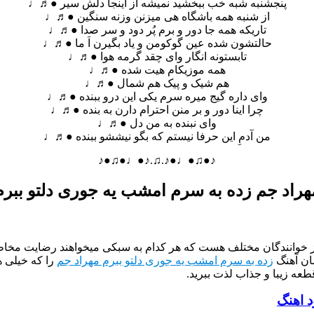
پنجشنبه شبه خب ببخشید نمیشه از اینجا دلش سیر ●♬♩
از شنبه همه باشگاه هی میزنن وزنه سنگین ●♬♩
تاریکه همه جا دور و برم پُر دود و سر صدا ●♬♩
حالتشون شده عین گوکومن و یاد بگیرن اَ ما ●♬♩
تابستونه انگار وای چقد گرمه هوا ●♬♩
همه موزیکام هیت شده ●♬♩
هم شیک و پیک هم شمال ●♬♩
وای داره گیج میره سرم یکی این درو ببنده ●♬♩
چرا اینا دور و بر منن احترام دارن به بنده ●♬♩
وای نبنده به من دل ●♬♩
من آدمِ این حرفا نیستم که بگو نیششو ببنده ●♬♩
♪●♫●♩●♪.♫.♪●♩●♫●♪
هراد جم زده به سرم امشب یه جوری دلتو ببرم
از خوانندگان مختلف هست که هر کدام به سبکی میخواهند رضایت مخاطب
ان آهنگ
زده به سرم امشب یه جوری دلتو ببرم مهراد جم
را که خیلی ه
طعه زیبا و جذاب لذت ببرید.
د اهنگ