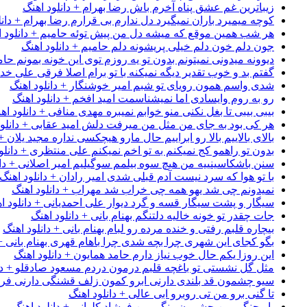
زیباترین غم عشق پناه آخرم باش رضا بهرام + دانلود اهنگ
کوچه میمیرد باران نمیگیرد دل ندارم بی قرارم رضا بهرام + دانل
هر شب همین موقع که میشه دل من پیش توئه حامیم + دانلود ا
جون دلم خون دلم خیلی پریشونه دلم حامیم + دانلود اهنگ
دیوونه میدونی نمیتونم بدون تو یه روزم توی این خونه بمونم حام
گفتم بد و خوب تقدیر دیگه نمیکنه با تو برام اصلا فرقی علی خداب
شدی واسم همون رویای تو شبم امیر خوشنگار + دانلود اهنگ
رو به روم وایسادی اما نمیشناسمت امید افخم + دانلود اهنگ
بیبی بیبی تا بغل نکنی منو خوابم نمیبره مهدی منافی + دانلود اه
هر کی بود به جای من مثل من میرفت دلش امید عقابی + دانلود
بالای بالاییم بالا رو ابراییم حال مارو هیچکسی نداره مجید یلان +
بدون تو راهمو کج نمیکنم به تو اخم نمیکنم علی منتظری + دانلو
سنن باشکاسینییه من هیچ سوه بیلمم سوگیلیم امیر اصلانی + دان
با تو هوا که سرد نیست آدم قبلی شدی امیر رادان + دانلود اهنگ
نمیدونم چی شد یهو همه چی خراب شد مهراب + دانلود اهنگ
سیگار و پشت سیگار قسه و گرد دیوار علی احمدیانی + دانلود ا
جات چقدر تو خونه خالیه دلتنگم بهنام بانی + دانلود اهنگ
بیچاره قلبم رفتی و خنده مرده رو لبام بهنام بانی + دانلود اهنگ
بگو کجای این شهری چرا بچه شدی چرا باهام قهری بهنام بانی + 
این روزا یکم حال خوب نیاز دارم حامد همایون + دانلود اهنگ
مثل گل نشستی تو باغچه قلبم درمون دردم مسعود صادقلو + دان
سیو چشمون قد بلندی دارنی ابرو کمون زلف قشنگی دارنی فرشاد
تا گنی برو من تی روبرو ابی عالی + دانلود اهنگ
یار جنگی من چشمون رنگی من فرشاد کلوانی + دانلود اهنگ