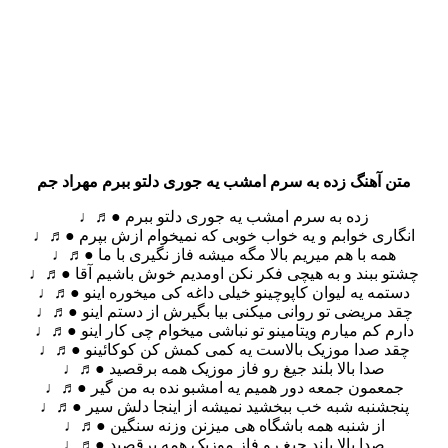
متن آهنگ زده به سرم امشب یه جوری دلتو ببرم مهراد جم
زده به سرم امشب یه جوری دلتو ببرم ●♬♩
انگاری خوابم و یه خواب خوبی که نمیخوام ازش بپرم ●♬♩
همه با هم میریم بالا مگه میشه فاز نگیری با ما ●♬♩
چشتو ببند و به هیچی فکر نکن اومدیم خوش باشیم آقا ●♬♩
دستمه یه لیوان کاپوچینو خیلی داغه کی میخوره اینو ●♬♩
چقد مریضی تو روانی میکنی بیا بگیرش از دستم اینو ●♬♩
دارم کم میارم ویتامینو تو نباشی میخوام چی کار اینو ●♬♩
چقد صدا موزیک بالاست یه کمی کمش کن کوکائینو ●♬♩
صدا بالا بلند جیغ رو فاز موزیک همه برقصید ●♬♩
جمعمون جمعه دور همیم یه امشبو نده به من گیر ●♬♩
پنجشنبه شبه خب ببخشید نمیشه از اینجا دلش سیر ●♬♩
از شنبه همه باشگاه هی میزنن وزنه سنگین ●♬♩
صدا بالا بلند جیغ رو فاز موزیک همه برقصید ●♬♩