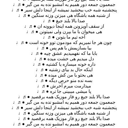
جمعمون جمعه دور همیم یه امشبو نده به من گیر ●♬♩
پنجشنبه شبه خب ببخشید نمیشه از اینجا دلش سیر ●♬♩
از شنبه همه باشگاه هی میزنن وزنه سنگین ●♬♩
صدا بالا بلند جیغ ●♬♩
از سقف آویزونن همه اینجا دیوونه ان ●♬♩
هی میخوان با ما بپرن ولی نمیتونن ●♬♩
آخه تیم ما بتونن ●♬♩
چون هر جا نمیریم که مودمون توو خونه است ●♬♩
بیا بسازیمش با هم پس ●♬♩
بابا ما که نفهمیدیم عشق چیه ●♬♩
دل میدیم هی خشت میده ●♬♩
داره خونه میسازه یا کشتیه ●♬♩
اینکه حال بد بیای زشتیه ●♬♩
هی بحثو با من کش میده ●♬♩
بسه نده منو حرص دیگه ●♬♩
میذارمت میرم آخرش ●♬♩
پا میشی میبینی جا تره ●♬♩
صدا بالا بلند جیغ رو فاز موزیک همه برقصید ●♬♩
جمعمون جمعه دور همیم یه امشبو نده به من گیر ●♬♩
پنجشنبه شبه خب ببخشید نمیشه از اینجا دلش سیر ●♬♩
از شنبه همه باشگاه هی میزنن وزنه سنگین ●♬♩
صدا بالا بلند جیغ رو فاز موزیک همه برقصید ●♬♩
جمعمون جمعه دور همیم یه امشبو نده به من گیر ●♬♩