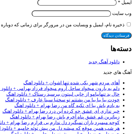
ایمیل
*
وب‌ سایت
ذخیره نام، ایمیل و وبسایت من در مرورگر برای زمانی که دوباره 
دسته‌ها
دانلود آهنگ جدید
آهنگ های جدید
آهای مردم شهر یکی شده تنها اشوان + دانلود اهنگ
دلم یه بارون میخواد ساحل آروم میخواد فرزاد بهرامی + دانلود 
حال بد تنهاییامو از چایی لیپتون بپرسید رستاک + دانلود اهنگ
خودت بیا بیا بیا من پشتتم تو سختیا سینا عارف + دانلود اهنگ
به یادم باش بیا ای تکیه گاه من رضا بهرام + دانلود اهنگ
خبر نداری ای عشق چه کرده این درد رضا بهرام + دانلود اهنگ
زیباترین غم عشق پناه آخرم باش رضا بهرام + دانلود اهنگ
کوچه میمیرد باران نمیگیرد دل ندارم بی قرارم رضا بهرام + دانل
هر شب همین موقع که میشه دل من پیش توئه حامیم + دانلود ا
جون دلم خون دلم خیلی پریشونه دلم حامیم + دانلود اهنگ