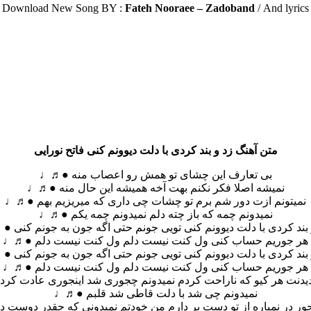
Download New Song BY :
Fateh Nooraee – Zadoband
/
And lyrics
متن آهنگ زد و بند کردی با دلت دیوونم کنی فاتح نورایی
بی تعارف این چشای تو همش رو اعصاب منه ●♬♩
نمیشه اصلا فکر نکنم بهت آخه همیشه این حال منه ●♬♩
نمیتونم ازت دور شم برم تو چشات چی داری که میریزیم بهم ●♬♩
نمیدونم چمه که باز چته دلم نمیدونم چمه یکم ●♬♩
 بند کردی با دلت دیوونم کنی تویی جونم حتی اگه جون به جونم کنی 
هر جوریم حساب کنی ول کنت نیست دلم ول کنت نیست دلم ●♬♩
 بند کردی با دلت دیوونم کنی تویی جونم حتی اگه جون به جونم کنی 
هر جوریم حساب کنی ول کنت نیست دلم ول کنت نیست دلم ●♬♩
یدنت هر کیو که ناراحت کردم نمیدونم چجوری شد اینجوری عادت ک
نمیدونم چی شد با دلت قاطی شد قلبم ●♬♩
ور در نمیاره از تو دست بر دارم من خودتم نمیدونی که چقدر دوست