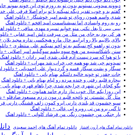
دیوونه میدونی نمیتونم بدون تو یه روزم توی این خونه بمونم حام
گفتم بد و خوب تقدیر دیگه نمیکنه با تو برام اصلا فرقی علی خداب
شدی واسم همون رویای تو شبم امیر خوشنگار + دانلود اهنگ
رو به روم وایسادی اما نمیشناسمت امید افخم + دانلود اهنگ
بیبی بیبی تا بغل نکنی منو خوابم نمیبره مهدی منافی + دانلود اه
هر کی بود به جای من مثل من میرفت دلش امید عقابی + دانلود
بالای بالاییم بالا رو ابراییم حال مارو هیچکسی نداره مجید یلان +
بدون تو راهمو کج نمیکنم به تو اخم نمیکنم علی منتظری + دانلو
سنن باشکاسینییه من هیچ سوه بیلمم سوگیلیم امیر اصلانی + دان
با تو هوا که سرد نیست آدم قبلی شدی امیر رادان + دانلود اهنگ
نمیدونم چی شد یهو همه چی خراب شد مهراب + دانلود اهنگ
سیگار و پشت سیگار قسه و گرد دیوار علی احمدیانی + دانلود ا
جات چقدر تو خونه خالیه دلتنگم بهنام بانی + دانلود اهنگ
بیچاره قلبم رفتی و خنده مرده رو لبام بهنام بانی + دانلود اهنگ
بگو کجای این شهری چرا بچه شدی چرا باهام قهری بهنام بانی + 
این روزا یکم حال خوب نیاز دارم حامد همایون + دانلود اهنگ
مثل گل نشستی تو باغچه قلبم درمون دردم مسعود صادقلو + دان
سیو چشمون قد بلندی دارنی ابرو کمون زلف قشنگی دارنی فرشاد
تا گنی برو من تی روبرو ابی عالی + دانلود اهنگ
یار جنگی من چشمون رنگی من فرشاد کلوانی + دانلود اهنگ
دانل
دانلود تمام آهنگ های احمد سعیدی
دانلود تمام آهنگ های آرون افشار