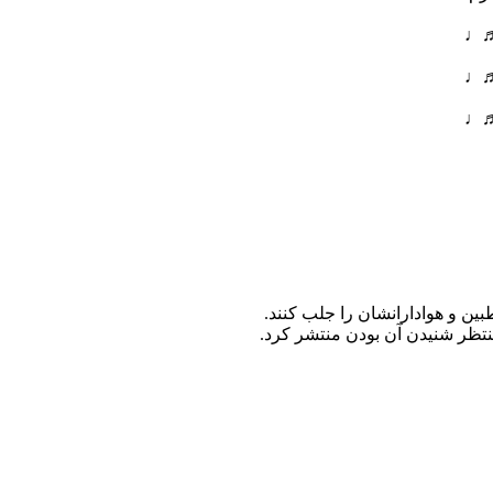
●♬♩
●♬♩
●♬♩
ین و هوادارانشان را جلب کنند.
نتظر شنیدن آن بودن منتشر کرد.