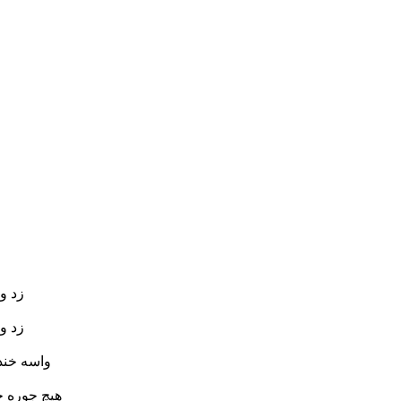
زد و
زد و
واسه خند
هیچ جوره ج