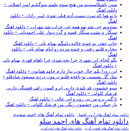
سنن باشکاسینییه من هیچ سوه بیلمم سوگیلیم امیر اصلانی +
دانلود اهنگ
با تو هوا که سرد نیست آدم قبلی شدی امیر رادان + دانلود
اهنگ
نمیدونم چی شد یهو همه چی خراب شد مهراب + دانلود اهنگ
سیگار و پشت سیگار قسه و گرد دیوار علی احمدیانی + دانلود
اهنگ
جات چقدر تو خونه خالیه دلتنگم بهنام بانی + دانلود اهنگ
بیچاره قلبم رفتی و خنده مرده رو لبام بهنام بانی + دانلود
اهنگ
بگو کجای این شهری چرا بچه شدی چرا باهام قهری بهنام بانی
+ دانلود اهنگ
این روزا یکم حال خوب نیاز دارم حامد همایون + دانلود اهنگ
مثل گل نشستی تو باغچه قلبم درمون دردم مسعود صادقلو +
دانلود اهنگ
سیو چشمون قد بلندی دارنی ابرو کمون زلف قشنگی دارنی
فرشاد کلوانی + دانلود اهنگ
تا گنی برو من تی روبرو ابی عالی + دانلود اهنگ
یار جنگی من چشمون رنگی من فرشاد کلوانی + دانلود اهنگ
دانلود تمام آهنگ های احمد سعیدی
دانلود تمام آهنگ های آرون افشار
دانلود تمام آهنگ های احمد سلو
دانلود تمام آهنگ های افشین آذری
دانلود تمام آهنگ های امید آمری