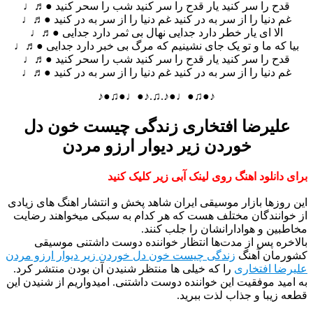
قدح را سر کنید یار قدح را سر کنید شب را سحر کنید ●♬♩
غم دنیا را از سر به در کنید غم دنیا را از سر به در کنید ●♬♩
الا ای یار خطر دارد جدایی نهال بی ثمر دارد جدایی ●♬♩
بیا که ما و تو یک جای نشینیم که مرگ بی خبر دارد جدایی ●♬♩
قدح را سر کنید یار قدح را سر کنید شب را سحر کنید ●♬♩
غم دنیا را از سر به در کنید غم دنیا را از سر به در کنید ●♬♩
♪●♫●♩●♪.♫.♪●♩●♫●♪
علیرضا افتخاری زندگی چیست خون دل
خوردن زیر دیوار ارزو مردن
برای دانلود اهنگ روی لینک آبی زیر کلیک کنید
این روزها بازار موسیقی ایران شاهد پخش و انتشار اهنگ های زیادی
از خوانندگان مختلف هست که هر کدام به سبکی میخواهند رضایت
مخاطبین و هوادارانشان را جلب کنند.
بالاخره پس از مدت‌ها انتظار خواننده دوست داشتنی موسیقی
کشورمان آهنگ
زندگی چیست خون دل خوردن زیر دیوار ارزو مردن
علیرضا افتخاری
را که خیلی ها منتظر شنیدن آن بودن منتشر کرد.
به امید موفقیت این خواننده دوست داشتنی. امیدواریم از شنیدن این
قطعه زیبا و جذاب لذت ببرید.