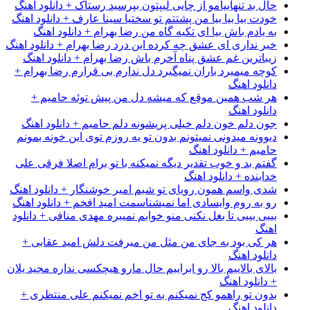
حال بد تنهاییامو از چایی لیپتون بپرسید رستاک + دانلود اهنگ
خودت بیا بیا بیا من پشتتم تو سختیا سینا عارف + دانلود اهنگ
به یادم باش بیا ای تکیه گاه من رضا بهرام + دانلود اهنگ
خبر نداری ای عشق چه کرده این درد رضا بهرام + دانلود اهنگ
زیباترین غم عشق پناه آخرم باش رضا بهرام + دانلود اهنگ
کوچه میمیرد باران نمیگیرد دل ندارم بی قرارم رضا بهرام +
دانلود اهنگ
هر شب همین موقع که میشه دل من پیش توئه حامیم +
دانلود اهنگ
جون دلم خون دلم خیلی پریشونه دلم حامیم + دانلود اهنگ
دیوونه میدونی نمیتونم بدون تو یه روزم توی این خونه بمونم
حامیم + دانلود اهنگ
گفتم بد و خوب تقدیر دیگه نمیکنه با تو برام اصلا فرقی علی
خدابنده + دانلود اهنگ
شدی واسم همون رویای تو شبم امیر خوشنگار + دانلود اهنگ
رو به روم وایسادی اما نمیشناسمت امید افخم + دانلود اهنگ
بیبی بیبی تا بغل نکنی منو خوابم نمیبره مهدی منافی + دانلود
اهنگ
هر کی بود به جای من مثل من میرفت دلش امید عقابی +
دانلود اهنگ
بالای بالاییم بالا رو ابراییم حال مارو هیچکسی نداره مجید یلان
+ دانلود اهنگ
بدون تو راهمو کج نمیکنم به تو اخم نمیکنم علی منتظری +
دانلود اهنگ