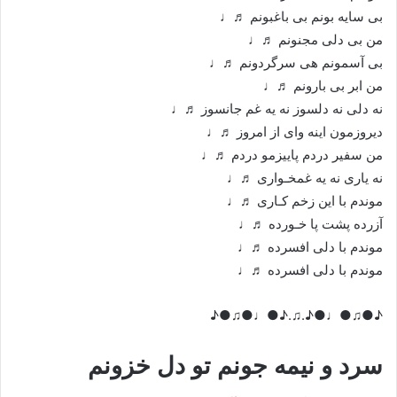
بی سایه بونم بی باغبونم ♬♩
من بی دلی مجنونم ♬♩
بی آسمونم هی سرگردونم ♬♩
من ابر بی بارونم ♬♩
نه دلی نه دلسوز نه یه غم جانسوز ♬♩
دیروزمون اینه وای از امروز ♬♩
من سفیر دردم پاییزمو دردم ♬♩
نه یاری نه یه غمخـواری ♬♩
موندم با این زخم کـاری ♬♩
آزرده پشت پا خـورده ♬♩
موندم با دلی افسرده ♬♩
موندم با دلی افسرده ♬♩
♪●♫●♩●♪.♫.♪●♩●♫●♪
سرد و نیمه جونم تو دل خزونم