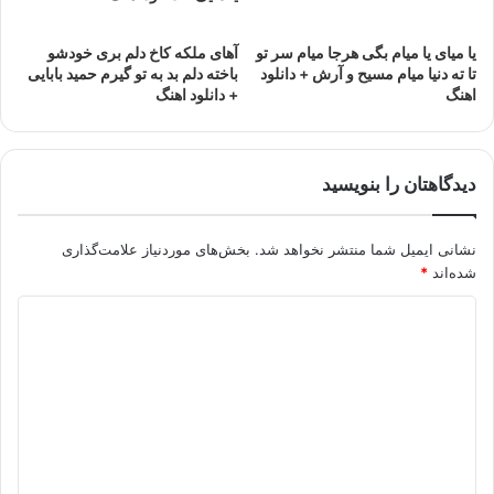
یا میای یا میام بگی هرجا میام سر تو
آهای ملکه کاخ دلم بری خودشو
تا ته دنیا میام مسیح و آرش + دانلود
باخته دلم بد به تو گیرم حمید بابایی
اهنگ
+ دانلود اهنگ
دیدگاهتان را بنویسید
نشانی ایمیل شما منتشر نخواهد شد.
بخش‌های موردنیاز علامت‌گذاری
شده‌اند
*
د
ی
د
گ
ا
ه