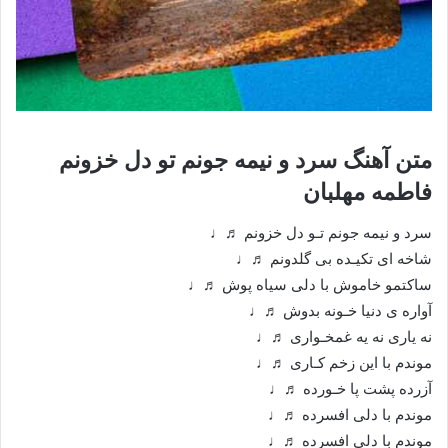
متن آهنگ سرد و نیمه جونم تو دل خزونم
فاطمه مهلبان
سرد و نیمه جونم تـو دل خزونم ♬♩
شاخه ای تکیـده بی گلدونم ♬♩
ساکتمو خاموش با دلی سیاه پوش ♬♩
آواره ی دنیا خـونه بدوش ♬♩
نه یاری نه یه غمخـواری ♬♩
موندم با این زخم کـاری ♬♩
آزرده پشت پا خـورده ♬♩
موندم با دلی افسرده ♬♩
موندم با دلی افسرده ♬♩