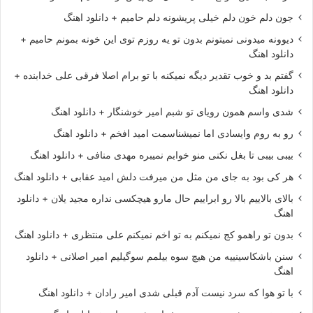
جون دلم خون دلم خیلی پریشونه دلم حامیم + دانلود اهنگ
دیوونه میدونی نمیتونم بدون تو یه روزم توی این خونه بمونم حامیم +
دانلود اهنگ
گفتم بد و خوب تقدیر دیگه نمیکنه با تو برام اصلا فرقی علی خدابنده +
دانلود اهنگ
شدی واسم همون رویای تو شبم امیر خوشنگار + دانلود اهنگ
رو به روم وایسادی اما نمیشناسمت امید افخم + دانلود اهنگ
بیبی بیبی تا بغل نکنی منو خوابم نمیبره مهدی منافی + دانلود اهنگ
هر کی بود به جای من مثل من میرفت دلش امید عقابی + دانلود اهنگ
بالای بالاییم بالا رو ابراییم حال مارو هیچکسی نداره مجید یلان + دانلود
اهنگ
بدون تو راهمو کج نمیکنم به تو اخم نمیکنم علی منتظری + دانلود اهنگ
سنن باشکاسینییه من هیچ سوه بیلمم سوگیلیم امیر اصلانی + دانلود
اهنگ
با تو هوا که سرد نیست آدم قبلی شدی امیر رادان + دانلود اهنگ